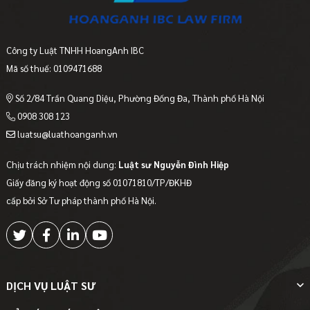
Công ty Luật TNHH HoangAnh IBC
Mã số thuế: 0109471688
Số 2/84 Trần Quang Diệu, Phường Đống Đa, Thành phố Hà Nội
0908 308 123
luatsu@luathoanganh.vn
Chịu trách nhiệm nội dung:
Luật sư Nguyễn Đình Hiệp
Giấy đăng ký hoạt động số 01071810/TP/ĐKHĐ
cấp bởi Sở Tư pháp thành phố Hà Nội.
DỊCH VỤ LUẬT SƯ