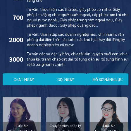
sáng chế
Tư vấn, thực hiện các thủ tục, giấy phép con như: Giấy
phép lao động cho người nước ngoài, cấp phép tạm trú cho
700
người nước ngoài, Giấy phép trung tâm ngoại ngữ, Giấy
phép ngành dược, Giấy phép quảng cáo…
Tư vấn, thành lập các doanh nghiệp mới, chi nhánh, văn
2000
phòng đại diện trên cả nước; các thủ tục thay đổi đăng ký
doanh nghiệp trên cả nước
Tư vấn các vụ việc ly hôn, chia tài sản, quyền nuôi con; chia
3000
thừa kế; tranh chấp đất đai; tố tụng dân sự, tố tụng hình sự
và tố tụng hành chính.
C
H
A
T
N
G
A
Y
G
Ọ
I
N
G
A
Y
H
Ồ
S
Ơ
N
Ă
N
G
L
Ự
C
Luật Sư
Chuyên viên pháp lý
Luật Sư