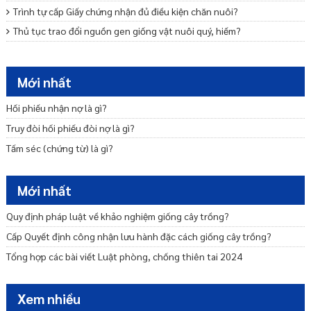
Trình tự cấp Giấy chứng nhận đủ điều kiện chăn nuôi?
Thủ tục trao đổi nguồn gen giống vật nuôi quý, hiếm?
Thăm dò, khai thác nước dưới đất được quy định như thế nào?
Thủ tục điều chỉnh giấy phép khai thác khoáng sản
Mới nhất
Di Sản Thiên Nhiên Là Gì?
Hối phiếu nhận nợ là gì?
Hệ thống quy chuẩn kỹ thuật môi trường là gì?
Truy đòi hối phiếu đòi nợ là gì?
Tấm séc (chứng từ) là gì?
Mới nhất
Quy định pháp luật về khảo nghiệm giống cây trồng?
Cấp Quyết định công nhận lưu hành đặc cách giống cây trồng?
Tổng hợp các bài viết Luật phòng, chống thiên tai 2024
Xem nhiều