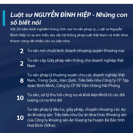
Luật sư NGUYỄN ĐÌNH HIỆP - Những con
số biết nói
Với 20 năm kinh nghiệm trong lĩnh vực tư vấn pháp lý, Luật sư Nguyễn
Đình Hiệp có sự am hiểu sâu sắc hệ thống pháp luật Việt Nam và triển khai
thành công rất nhiều các vụ việc như:
2
Tư vấn mở chuỗi kinh doanh nhượng quyền thương mại
Tư vấn cấp Giấy phép viễn thông cho doanh nghiệp Việt
2
Nam
Tư vấn pháp lý thường xuyên cho các doanh nghiệp Việt
8
Nam, Trung Quốc, Hàn Quốc. Tiêu biểu như Công ty CP Tập
đoàn Bình Minh, Công ty CP DV Viễn thông Hải Phòng
Tư vấn, xử lý thu hồi công nợ và khởi kiện/khởi tố các đối
10
tượng có nợ khó đòi
Tư vấn pháp lý đầu tư, giấy phép, chuyển nhượng các dự
án khoáng sản. Tiêu biểu như Dự án khai thác Khoáng sản
10
của Công ty khoáng sản An Vượng tại huyện Đà Bắc tỉnh
Hoà Bình (50ha).