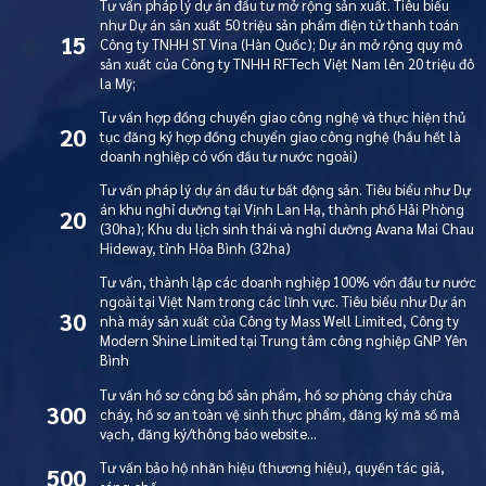
Tư vấn pháp lý dự án đầu tư mở rộng sản xuất. Tiêu biểu
như Dự án sản xuất 50 triệu sản phẩm điện tử thanh toán
15
Công ty TNHH ST Vina (Hàn Quốc); Dự án mở rộng quy mô
sản xuất của Công ty TNHH RFTech Việt Nam lên 20 triệu đô
la Mỹ;
Tư vấn hợp đồng chuyển giao công nghệ và thực hiện thủ
20
tục đăng ký hợp đồng chuyển giao công nghệ (hầu hết là
doanh nghiệp có vốn đầu tư nước ngoài)
Tư vấn pháp lý dự án đầu tư bất động sản. Tiêu biểu như Dự
án khu nghỉ dưỡng tại Vịnh Lan Hạ, thành phố Hải Phòng
20
(30ha); Khu du lịch sinh thái và nghỉ dưỡng Avana Mai Chau
Hideway, tỉnh Hòa Bình (32ha)
Tư vấn, thành lập các doanh nghiệp 100% vốn đầu tư nước
ngoài tại Việt Nam trong các lĩnh vực. Tiêu biểu như Dự án
30
nhà máy sản xuất của Công ty Mass Well Limited, Công ty
Modern Shine Limited tại Trung tâm công nghiệp GNP Yên
Bình
Tư vấn hồ sơ công bố sản phẩm, hồ sơ phòng cháy chữa
300
cháy, hồ sơ an toàn vệ sinh thực phẩm, đăng ký mã số mã
vạch, đăng ký/thông báo website…
Tư vấn bảo hộ nhãn hiệu (thương hiệu), quyền tác giả,
500