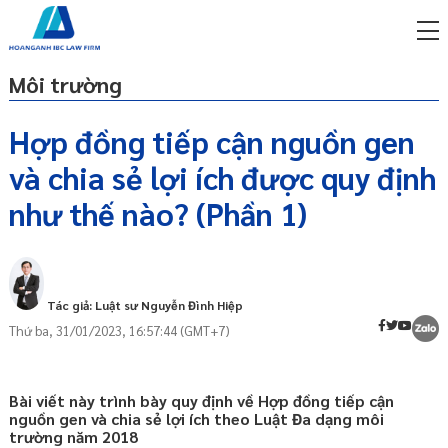
Môi trường
Hợp đồng tiếp cận nguồn gen
và chia sẻ lợi ích được quy định
miễn phí qua zalo
ật sư trực tuyến online
như thế nào? (Phần 1)
p công ty/doanh nghiệp
Hợp đồng tiếp cận nguồn gen và chia sẻ
trọn gói
lợi ích
miễn phí qua zalo
Tác giả: Luật sư Nguyễn Đình Hiệp
Nội dung hợp đồng tiếp cận nguồn gen
ật sư trực tuyến online
và chia sẻ lợi ích
Thứ ba, 31/01/2023, 16:57:44 (GMT+7)
p công ty/doanh nghiệp
trọn gói
Bài viết này trình bày quy định về Hợp đồng tiếp cận
p công ty/doanh nghiệp
nguồn gen và chia sẻ lợi ích theo Luật Đa dạng môi
trọn gói
trường năm 2018