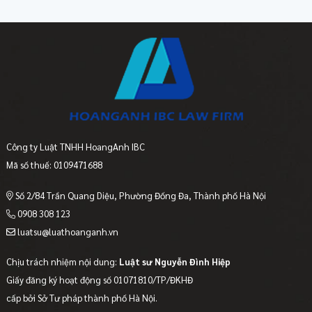
Công ty Luật TNHH HoangAnh IBC
Mã số thuế: 0109471688
Số 2/84 Trần Quang Diệu, Phường Đống Đa, Thành phố Hà Nội
0908 308 123
luatsu@luathoanganh.vn
Chịu trách nhiệm nội dung:
Luật sư Nguyễn Đình Hiệp
Giấy đăng ký hoạt động số 01071810/TP/ĐKHĐ
cấp bởi Sở Tư pháp thành phố Hà Nội.