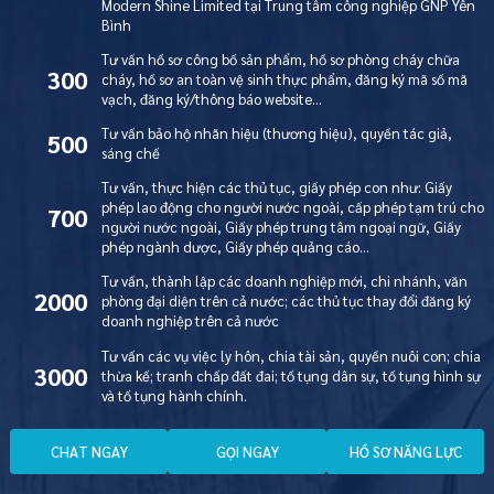
Modern Shine Limited tại Trung tâm công nghiệp GNP Yên
Bình
Tư vấn hồ sơ công bố sản phẩm, hồ sơ phòng cháy chữa
300
cháy, hồ sơ an toàn vệ sinh thực phẩm, đăng ký mã số mã
vạch, đăng ký/thông báo website…
Tư vấn bảo hộ nhãn hiệu (thương hiệu), quyền tác giả,
500
sáng chế
Tư vấn, thực hiện các thủ tục, giấy phép con như: Giấy
phép lao động cho người nước ngoài, cấp phép tạm trú cho
700
người nước ngoài, Giấy phép trung tâm ngoại ngữ, Giấy
phép ngành dược, Giấy phép quảng cáo…
Tư vấn, thành lập các doanh nghiệp mới, chi nhánh, văn
2000
phòng đại diện trên cả nước; các thủ tục thay đổi đăng ký
doanh nghiệp trên cả nước
Tư vấn các vụ việc ly hôn, chia tài sản, quyền nuôi con; chia
3000
thừa kế; tranh chấp đất đai; tố tụng dân sự, tố tụng hình sự
và tố tụng hành chính.
C
H
A
T
N
G
A
Y
G
Ọ
I
N
G
A
Y
H
Ồ
S
Ơ
N
Ă
N
G
L
Ự
C