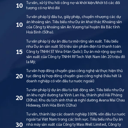
Tư vấn, xử lý thu hồi công nợ và khởi kiện/khởi tố các đối
10
tượng có nợ khó đòi
Tư vấn pháp lý đầu tư, giấy phép, chuyển nhượng các dự
án khoáng sản. Tiêu biểu như Dự án khai thác Khoáng sản
10
của Công ty khoáng sản An Vượng tại huyện Đà Bắc tỉnh
Hoà Bình (50ha).
Tư vấn pháp lý dự án đầu tư mở rộng sản xuất. Tiêu biểu
như Dự án sản xuất 50 triệu sản phẩm điện tử thanh toán
15
Công ty TNHH ST Vina (Hàn Quốc); Dự án mở rộng quy mô
sản xuất của Công ty TNHH RFTech Việt Nam lên 20 triệu đô
la Mỹ;
Tư vấn hợp đồng chuyển giao công nghệ và thực hiện thủ
20
tục đăng ký hợp đồng chuyển giao công nghệ (hầu hết là
doanh nghiệp có vốn đầu tư nước ngoài)
Tư vấn pháp lý dự án đầu tư bất động sản. Tiêu biểu như Dự
án khu nghỉ dưỡng tại Vịnh Lan Hạ, thành phố Hải Phòng
20
(30ha); Khu du lịch sinh thái và nghỉ dưỡng Avana Mai Chau
Hideway, tỉnh Hòa Bình (32ha)
Tư vấn, thành lập các doanh nghiệp 100% vốn đầu tư nước
ngoài tại Việt Nam trong các lĩnh vực. Tiêu biểu như Dự án
30
nhà máy sản xuất của Công ty Mass Well Limited, Công ty