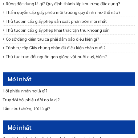
Rừng đặc dụng là gì? Quy định thành lập khu rừng đặc dụng?
Thẩm quyền cấp giấy phép môi trường quy định như thế nào?
Thủ tục xin cấp giấy phép sản xuất phân bón mới nhất
Thủ tục xin cấp giấy phép khai thác tận thu khoáng sản
Cơ sở đăng kiểm tàu cá phải đảm bảo điều kiện gì?
Trình tự cấp Giấy chứng nhận đủ điều kiện chăn nuôi?
Thủ tục trao đổi nguồn gen giống vật nuôi quý, hiếm?
Thăm dò, khai thác nước dưới đất được quy định như thế nào?
Thủ tục điều chỉnh giấy phép khai thác khoáng sản
Mới nhất
Di Sản Thiên Nhiên Là Gì?
Hối phiếu nhận nợ là gì?
Hệ thống quy chuẩn kỹ thuật môi trường là gì?
Truy đòi hối phiếu đòi nợ là gì?
Tấm séc (chứng từ) là gì?
Mới nhất