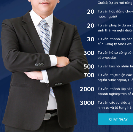
Quốc); Dự án mở rộng
20
Tư vấn hợp đồng chuy
nước ngoài)
20
Tư vấn pháp lý dự án 
sinh thái và nghỉ dư
30
Tư vấn, thành lập các
của Công ty Mass Wel
300
Tư vấn hồ sơ công bố
báo website…
500
Tư vấn bảo hộ nhãn hi
700
Tư vấn, thực hiện các
người nước ngoài, Gi
2000
Tư vấn, thành lập các
doanh nghiệp trên cả
3000
Tư vấn các vụ việc ly 
hình sự và tố tụng hà
C
H
A
T
N
G
A
Y