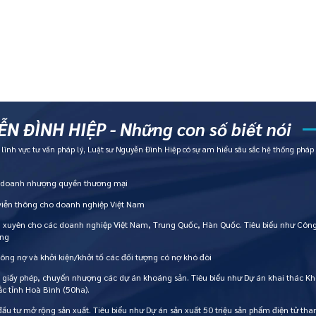
N ĐÌNH HIỆP - Những con số biết nói
ĩnh vực tư vấn pháp lý, Luật sư Nguyễn Đình Hiệp có sự am hiểu sâu sắc hệ thống pháp l
h doanh nhượng quyền thương mại
 viễn thông cho doanh nghiệp Việt Nam
g xuyên cho các doanh nghiệp Việt Nam, Trung Quốc, Hàn Quốc. Tiêu biểu như Công
òng
công nợ và khởi kiện/khởi tố các đối tượng có nợ khó đòi
, giấy phép, chuyển nhượng các dự án khoáng sản. Tiêu biểu như Dự án khai thác 
c tỉnh Hoà Bình (50ha).
đầu tư mở rộng sản xuất. Tiêu biểu như Dự án sản xuất 50 triệu sản phẩm điện tử t