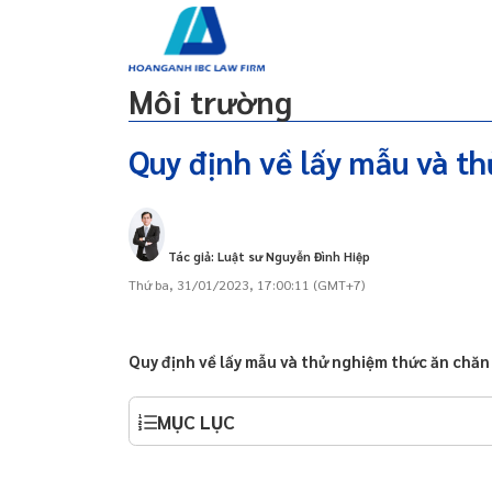
g
Lao động
Dự án đầu tư
Dân sự
Đất đai
Môi trường
Quy định về lấy mẫu và t
 qua zalo 24/24, dịch
Thức ăn chăn nuôi là gì?
ine
Lấy mẫu và thử nghiệm thức ăn chăn nuôi
Tác giả: Luật sư Nguyễn Đình Hiệp
y/doanh nghiệp tại Đà
Thứ ba, 31/01/2023, 17:00:11 (GMT+7)
 qua zalo 24/24, dịch
ine
Quy định về lấy mẫu và thử nghiệm thức ăn chăn
y/doanh nghiệp tại Đà
MỤC LỤC
y/doanh nghiệp tại