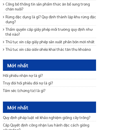
Công bố thông tin sản phẩm thức ăn bổ sung trong
chăn nuôi?
Rừng đặc dụng là gì? Quy định thành lập khu rừng đặc
dụng?
Thẩm quyền cấp giấy phép môi trường quy định như
thế nào?
Thủ tục xin cấp giấy phép sản xuất phân bón mới nhất
Thủ tục xin cấp giấy phép khai thác tận thu khoáng
sản
Cơ sở đăng kiểm tàu cá phải đảm bảo điều kiện gì?
Mới nhất
Trình tự cấp Giấy chứng nhận đủ điều kiện chăn nuôi?
Hối phiếu nhận nợ là gì?
Thủ tục trao đổi nguồn gen giống vật nuôi quý, hiếm?
Truy đòi hối phiếu đòi nợ là gì?
Thăm dò, khai thác nước dưới đất được quy định như
thế nào?
Tấm séc (chứng từ) là gì?
Thủ tục điều chỉnh giấy phép khai thác khoáng sản
Di Sản Thiên Nhiên Là Gì?
Mới nhất
Hệ thống quy chuẩn kỹ thuật môi trường là gì?
Quy định pháp luật về khảo nghiệm giống cây trồng?
Cấp Quyết định công nhận lưu hành đặc cách giống
cây trồng?