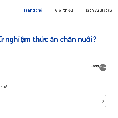
Giấy phép
Doanh nghiệp
Sở hữu trí tuệ
Luật sư riêng
Trang chủ
Giới thiệu
Dịch vụ luật sư
hử nghiệm thức ăn chăn nuôi?
 nuôi