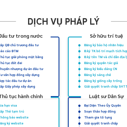
DỊCH VỤ PHÁP LÝ
Đầu tư trong nước
Sở hữu trí tuệ
ấp QĐ chủ trương đầu tư
Đăng ký bảo hộ nhãn hiệu
Báo cáo ĐTM
Đ.ký TK bố trí mạch tích hợ
hủ tục giải phóng mặt bằng
Đ.ký tên TM và chỉ dẫn địa l
hủ tục đất đai
Đăng ký quyền tác giả
Chuyển nhượng dự án đầu tư
Đăng ký kiểu dáng CN
ư vấn hợp đồng xây dựng
Đăng ký sáng chế
ợp tác đầu tư dự án
Đăng ký giống cây trồng
ấp Giấy phép xây dựng
Giải quyết tranh chấp SHT
Thủ tục hành chính
Luật sư Dân Sự
ia hạn visa
Đại Diện Theo Ủy Quyền
Cấp Thẻ tạm trú
Soạn thảo hợp đồng
Thông báo website
Tham gia tố tụng
ăng ký website
Giải quyết tranh chấp