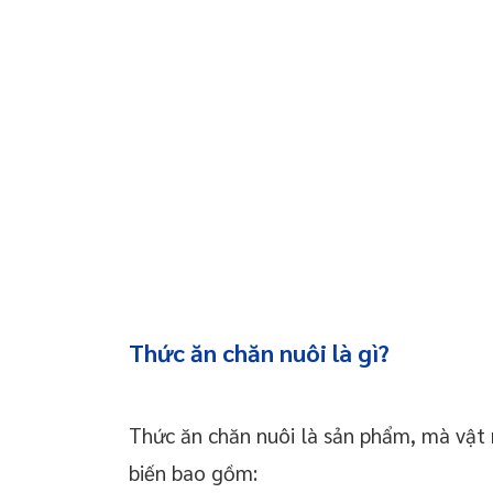
 chuyển giao công
 doanh nghiệp trọn
oanh nghiệp mới
 thường xuyên cho
 thường xuyên cho
p – Startup
Thức ăn chăn nuôi là gì?
Thức ăn chăn nuôi là sản phẩm, mà vật 
biến bao gồm: