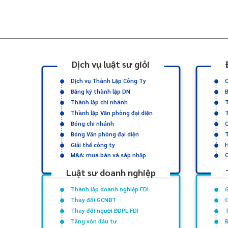
Dịch vụ luật sư giỏi
Dịch vụ Thành Lập Công Ty
C
Đăng ký thành lập DN
Thành lập chi nhánh
T
ệ
Thành lập Văn phòng đại diện
T
Đóng chi nhánh
Đóng Văn phòng đại diện
T
Giải thể công ty
H
M&A: mua bán và sáp nhập
C
Luật sư doanh nghiệp
Thành lập doanh nghiệp FDI
G
Thay đổi GCNĐT
Thay đổi người ĐDPL FDI
Tăng vốn đầu tư
Đ