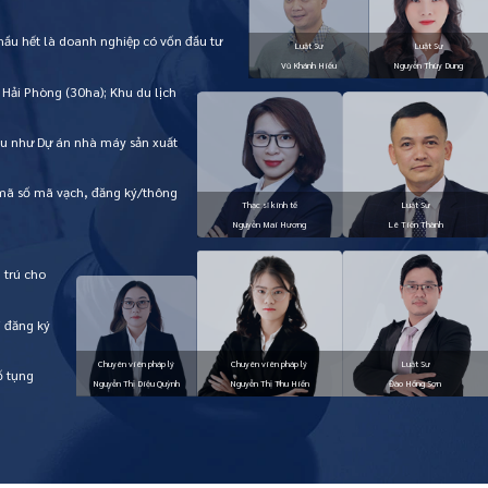
hầu hết là doanh nghiệp có vốn đầu tư
 Hải Phòng (30ha); Khu du lịch
iểu như Dự án nhà máy sản xuất
 mã số mã vạch, đăng ký/thông
 trú cho
i đăng ký
ố tụng