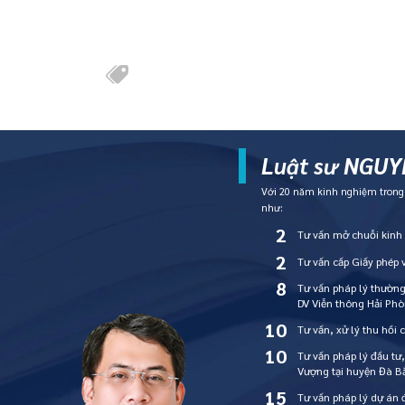
Luật sư NGUYỄ
Với 20 năm kinh nghiệm trong l
như:
2
Tư vấn mở chuỗi kin
2
Tư vấn cấp Giấy phép
8
Tư vấn pháp lý thườn
DV Viễn thông Hải Ph
10
Tư vấn, xử lý thu hồi 
10
Tư vấn pháp lý đầu tư
Vượng tại huyện Đà Bắ
15
Tư vấn pháp lý dự án 