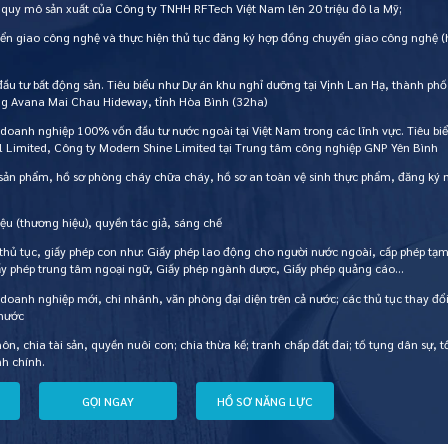
 quy mô sản xuất của Công ty TNHH RFTech Việt Nam lên 20 triệu đô la Mỹ;
ển giao công nghệ và thực hiện thủ tục đăng ký hợp đồng chuyển giao công nghệ (
đầu tư bất động sản. Tiêu biểu như Dự án khu nghỉ dưỡng tại Vịnh Lan Hạ, thành phố
ỡng Avana Mai Chau Hideway, tỉnh Hòa Bình (32ha)
 doanh nghiệp 100% vốn đầu tư nước ngoài tại Việt Nam trong các lĩnh vực. Tiêu b
l Limited, Công ty Modern Shine Limited tại Trung tâm công nghiệp GNP Yên Bình
 sản phẩm, hồ sơ phòng cháy chữa cháy, hồ sơ an toàn vệ sinh thực phẩm, đăng ký
ệu (thương hiệu), quyền tác giả, sáng chế
 thủ tục, giấy phép con như: Giấy phép lao động cho người nước ngoài, cấp phép tạm
ấy phép trung tâm ngoại ngữ, Giấy phép ngành dược, Giấy phép quảng cáo…
 doanh nghiệp mới, chi nhánh, văn phòng đại diện trên cả nước; các thủ tục thay đổ
 nước
hôn, chia tài sản, quyền nuôi con; chia thừa kế; tranh chấp đất đai; tố tụng dân sự, t
nh chính.
G
Ọ
I
N
G
A
Y
H
Ồ
S
Ơ
N
Ă
N
G
L
Ự
C