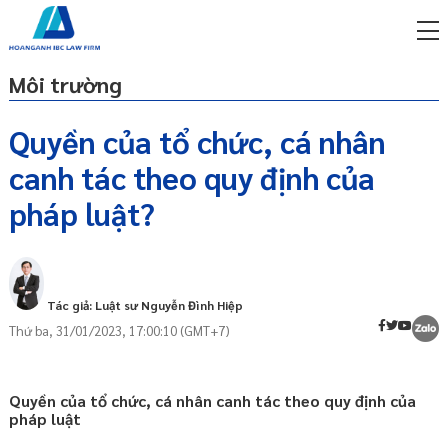
Môi trường
Quyền của tổ chức, cá nhân
canh tác theo quy định của
miễn phí qua zalo
Canh tác là gì?
ật sư trực tuyến online
pháp luật?
Quyền của tổ chức, cá nhân canh tác
p công ty/doanh nghiệp
Nghĩa vụ của tổ chức, cá nhân canh tác
trọn gói
miễn phí qua zalo
Tác giả: Luật sư Nguyễn Đình Hiệp
ật sư trực tuyến online
Thứ ba, 31/01/2023, 17:00:10 (GMT+7)
p công ty/doanh nghiệp
trọn gói
Quyền của tổ chức, cá nhân canh tác theo quy định của
p công ty/doanh nghiệp
pháp luật
trọn gói