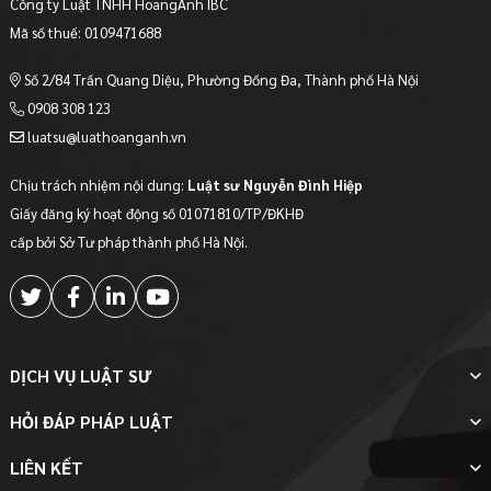
Công ty Luật TNHH HoangAnh IBC
Mã số thuế: 0109471688
Số 2/84 Trần Quang Diệu, Phường Đống Đa, Thành phố Hà Nội
0908 308 123
luatsu@luathoanganh.vn
Chịu trách nhiệm nội dung:
Luật sư Nguyễn Đình Hiệp
Giấy đăng ký hoạt động số 01071810/TP/ĐKHĐ
cấp bởi Sở Tư pháp thành phố Hà Nội.
DỊCH VỤ LUẬT SƯ
HỎI ĐÁP PHÁP LUẬT
LIÊN KẾT