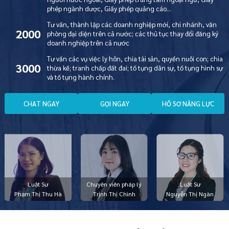
phép ngành dược, Giấy phép quảng cáo…
Tư vấn, thành lập các doanh nghiệp mới, chi nhánh, văn
2000
phòng đại diện trên cả nước; các thủ tục thay đổi đăng ký
doanh nghiệp trên cả nước
Tư vấn các vụ việc ly hôn, chia tài sản, quyền nuôi con; chia
3000
thừa kế; tranh chấp đất đai; tố tụng dân sự, tố tụng hình sự
và tố tụng hành chính.
C
H
A
T
N
G
A
Y
G
Ọ
I
N
G
A
Y
H
Ồ
S
Ơ
N
Ă
N
G
L
Ự
C
Luật Sư
Chuyên viên pháp lý
Luật Sư
Phạm Thị Thu Hà
Trịnh Thị Chình
Nguyễn Thị Ngàn