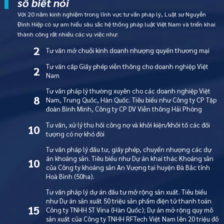
số biết nói
Với 20 năm kinh nghiệm trong lĩnh vực tư vấn pháp lý, Luật sư Nguyễn
Đình Hiệp có sự am hiểu sâu sắc hệ thống pháp luật Việt Nam và triển khai
thành công rất nhiều các vụ việc như:
2
Tư vấn mở chuỗi kinh doanh nhượng quyền thương mại
Tư vấn cấp Giấy phép viễn thông cho doanh nghiệp Việt
2
Nam
Tư vấn pháp lý thường xuyên cho các doanh nghiệp Việt
8
Nam, Trung Quốc, Hàn Quốc. Tiêu biểu như Công ty CP Tập
đoàn Bình Minh, Công ty CP DV Viễn thông Hải Phòng
Tư vấn, xử lý thu hồi công nợ và khởi kiện/khởi tố các đối
10
tượng có nợ khó đòi
Tư vấn pháp lý đầu tư, giấy phép, chuyển nhượng các dự
án khoáng sản. Tiêu biểu như Dự án khai thác Khoáng sản
10
của Công ty khoáng sản An Vượng tại huyện Đà Bắc tỉnh
Hoà Bình (50ha).
Tư vấn pháp lý dự án đầu tư mở rộng sản xuất. Tiêu biểu
như Dự án sản xuất 50 triệu sản phẩm điện tử thanh toán
15
Công ty TNHH ST Vina (Hàn Quốc); Dự án mở rộng quy mô
sản xuất của Công ty TNHH RFTech Việt Nam lên 20 triệu đô