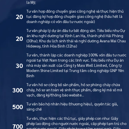
la Mỹ;
Tư vấn hợp đồng chuyển giao công nghệ và thực hiện thủ
20
tục đăng ký hợp đồng chuyển giao công nghệ (hầu hết là
doanh nghiệp có vốn đầu tư nước ngoài)
Tư vấn pháp lý dự án đầu tư bất động sản. Tiêu biểu như Dự
án khu nghỉ dưỡng tại Vịnh Lan Hạ, thành phố Hải Phòng
20
(30ha); Khu du lịch sinh thái và nghỉ dưỡng Avana Mai Chau
Hideway, tỉnh Hòa Bình (32ha)
Tư vấn, thành lập các doanh nghiệp 100% vốn đầu tư nước
ngoài tại Việt Nam trong các lĩnh vực. Tiêu biểu như Dự án
30
nhà máy sản xuất của Công ty Mass Well Limited, Công ty
Modern Shine Limited tại Trung tâm công nghiệp GNP Yên
Bình
Tư vấn hồ sơ công bố sản phẩm, hồ sơ phòng cháy chữa
300
cháy, hồ sơ an toàn vệ sinh thực phẩm, đăng ký mã số mã
vạch, đăng ký/thông báo website…
Tư vấn bảo hộ nhãn hiệu (thương hiệu), quyền tác giả,
500
sáng chế
Tư vấn, thực hiện các thủ tục, giấy phép con như: Giấy
phép lao động cho người nước ngoài, cấp phép tạm trú cho
700
người nước ngoài, Giấy phép trung tâm ngoại ngữ, Giấy