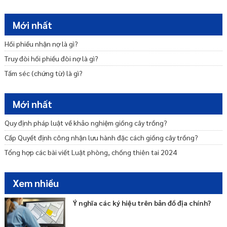
Thăm dò, khai thác nước dưới đất được quy định như thế nào?
Thủ tục điều chỉnh giấy phép khai thác khoáng sản
Mới nhất
Di Sản Thiên Nhiên Là Gì?
Hối phiếu nhận nợ là gì?
Hệ thống quy chuẩn kỹ thuật môi trường là gì?
Truy đòi hối phiếu đòi nợ là gì?
Tấm séc (chứng từ) là gì?
Mới nhất
Quy định pháp luật về khảo nghiệm giống cây trồng?
Cấp Quyết định công nhận lưu hành đặc cách giống cây trồng?
Tổng hợp các bài viết Luật phòng, chống thiên tai 2024
Xem nhiều
Ý nghĩa các ký hiệu trên bản đồ địa chính?