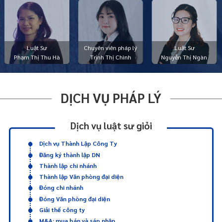
Luật Sư
Chuyên viên pháp lý
Luật Sư
Phạm Thị Thu Hà
Trịnh Thị Chình
Nguyễn Thị Ngàn
DỊCH VỤ PHÁP LÝ
Dịch vụ luật sư giỏi
Dịch vụ Thành Lập Công Ty
Đăng ký thành lập DN
Thành lập chi nhánh
Thành lập Văn phòng đại diện
Đóng chi nhánh
Đóng Văn phòng đại diện
Giải thể công ty
M&A: mua bán và sáp nhập