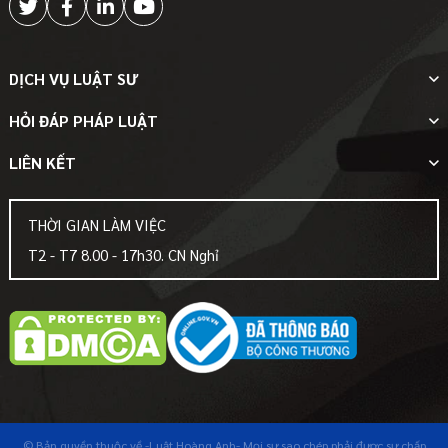
DỊCH VỤ LUẬT SƯ
HỎI ĐÁP PHÁP LUẬT
LIÊN KẾT
THỜI GIAN LÀM VIỆC
T2 - T7 8.00 - 17h30. CN Nghỉ
© Bản quyền thuộc về
-Luật Hoàng Anh-
Mọi sự sao chép phải được sự chấp