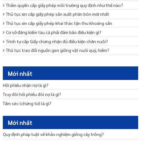
Thẩm quyền cấp giấy phép môi trường quy định như thế nào?
Thủ tục xin cấp giấy phép sản xuất phân bón mới nhất
Thủ tục xin cấp giấy phép khai thác tận thu khoáng sản
Cơ sở đăng kiểm tàu cá phải đảm bảo điều kiện gì?
Trình tự cấp Giấy chứng nhận đủ điều kiện chăn nuôi?
Thủ tục trao đổi nguồn gen giống vật nuôi quý, hiếm?
Thăm dò, khai thác nước dưới đất được quy định như thế nào?
Thủ tục điều chỉnh giấy phép khai thác khoáng sản
Mới nhất
Di Sản Thiên Nhiên Là Gì?
Hối phiếu nhận nợ là gì?
Hệ thống quy chuẩn kỹ thuật môi trường là gì?
Truy đòi hối phiếu đòi nợ là gì?
Tấm séc (chứng từ) là gì?
Mới nhất
Quy định pháp luật về khảo nghiệm giống cây trồng?