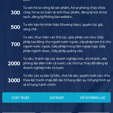
Tư vấn hồ sơ công bố sản phẩm, hồ sơ phòng cháy chữa
300
cháy, hồ sơ an toàn vệ sinh thực phẩm, đăng ký mã số mã
vạch, đăng ký/thông báo website…
Tư vấn bảo hộ nhãn hiệu (thương hiệu), quyền tác giả,
500
sáng chế
Tư vấn, thực hiện các thủ tục, giấy phép con như: Giấy
phép lao động cho người nước ngoài, cấp phép tạm trú cho
700
người nước ngoài, Giấy phép trung tâm ngoại ngữ, Giấy
phép ngành dược, Giấy phép quảng cáo…
Tư vấn, thành lập các doanh nghiệp mới, chi nhánh, văn
2000
phòng đại diện trên cả nước; các thủ tục thay đổi đăng ký
doanh nghiệp trên cả nước
Tư vấn các vụ việc ly hôn, chia tài sản, quyền nuôi con; chia
3000
thừa kế; tranh chấp đất đai; tố tụng dân sự, tố tụng hình sự
và tố tụng hành chính.
C
H
A
T
N
G
A
Y
G
Ọ
I
N
G
A
Y
H
Ồ
S
Ơ
N
Ă
N
G
L
Ự
C