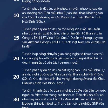
tượng có nợ khó đòi
Tư vấn pháp lý đầu tư, giấy phép, chuyển nhượng các dự
án khoáng sản. Tiêu biểu như Dự án khai thác Khoáng sản
10
của Công ty khoáng sản An Vượng tại huyện Đà Bắc tỉnh
Hoà Bình (50ha).
Tư vấn pháp lý dự án đầu tư mở rộng sản xuất. Tiêu biểu
như Dự án sản xuất 50 triệu sản phẩm điện tử thanh toán
15
Công ty TNHH ST Vina (Hàn Quốc); Dự án mở rộng quy mô
sản xuất của Công ty TNHH RFTech Việt Nam lên 20 triệu đô
la Mỹ;
Tư vấn hợp đồng chuyển giao công nghệ và thực hiện thủ
20
tục đăng ký hợp đồng chuyển giao công nghệ (hầu hết là
doanh nghiệp có vốn đầu tư nước ngoài)
Tư vấn pháp lý dự án đầu tư bất động sản. Tiêu biểu như Dự
án khu nghỉ dưỡng tại Vịnh Lan Hạ, thành phố Hải Phòng
20
(30ha); Khu du lịch sinh thái và nghỉ dưỡng Avana Mai Chau
Hideway, tỉnh Hòa Bình (32ha)
Tư vấn, thành lập các doanh nghiệp 100% vốn đầu tư nước
ngoài tại Việt Nam trong các lĩnh vực. Tiêu biểu như Dự án
30
nhà máy sản xuất của Công ty Mass Well Limited, Công ty
Modern Shine Limited tại Trung tâm công nghiệp GNP Yên
Bình