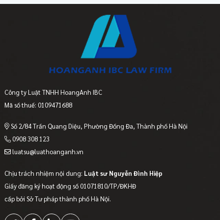
Công ty Luật TNHH HoangAnh IBC
Mã số thuế: 0109471688
Số 2/84 Trần Quang Diệu, Phường Đống Đa, Thành phố Hà Nội
0908 308 123
luatsu@luathoanganh.vn
Chịu trách nhiệm nội dung:
Luật sư Nguyễn Đình Hiệp
Giấy đăng ký hoạt động số 01071810/TP/ĐKHĐ
cấp bởi Sở Tư pháp thành phố Hà Nội.