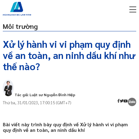
Môi trường
Xử lý hành vi vi phạm quy định
về an toàn, an ninh dầu khí như
miễn phí qua zalo
Phạt tiền
ật sư trực tuyến online
thế nào?
Hình thức xử phạt bổ sung:
p công ty/doanh nghiệp
trọn gói
miễn phí qua zalo
Tác giả: Luật sư Nguyễn Đình Hiệp
ật sư trực tuyến online
Thứ ba, 31/01/2023, 17:00:15 (GMT+7)
p công ty/doanh nghiệp
trọn gói
Bài viết này trình bày quy định về Xử lý hành vi vi phạm
p công ty/doanh nghiệp
quy định về an toàn, an ninh dầu khí
trọn gói