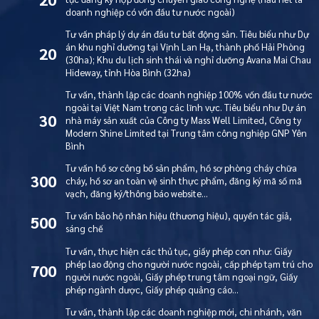
doanh nghiệp có vốn đầu tư nước ngoài)
Tư vấn pháp lý dự án đầu tư bất động sản. Tiêu biểu như Dự
án khu nghỉ dưỡng tại Vịnh Lan Hạ, thành phố Hải Phòng
20
(30ha); Khu du lịch sinh thái và nghỉ dưỡng Avana Mai Chau
Hideway, tỉnh Hòa Bình (32ha)
Tư vấn, thành lập các doanh nghiệp 100% vốn đầu tư nước
ngoài tại Việt Nam trong các lĩnh vực. Tiêu biểu như Dự án
30
nhà máy sản xuất của Công ty Mass Well Limited, Công ty
Modern Shine Limited tại Trung tâm công nghiệp GNP Yên
Bình
Tư vấn hồ sơ công bố sản phẩm, hồ sơ phòng cháy chữa
300
cháy, hồ sơ an toàn vệ sinh thực phẩm, đăng ký mã số mã
vạch, đăng ký/thông báo website…
Tư vấn bảo hộ nhãn hiệu (thương hiệu), quyền tác giả,
500
sáng chế
Tư vấn, thực hiện các thủ tục, giấy phép con như: Giấy
phép lao động cho người nước ngoài, cấp phép tạm trú cho
700
người nước ngoài, Giấy phép trung tâm ngoại ngữ, Giấy
phép ngành dược, Giấy phép quảng cáo…
Tư vấn, thành lập các doanh nghiệp mới, chi nhánh, văn