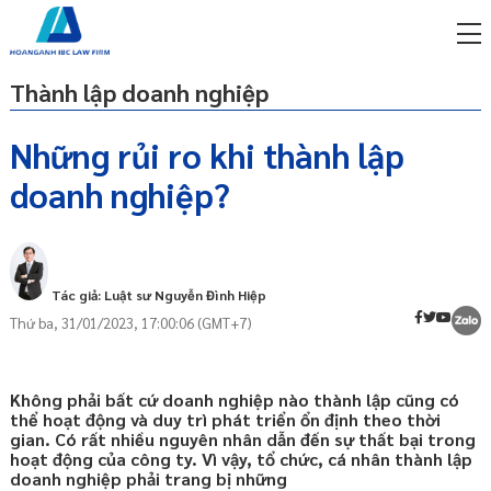
Thành lập doanh nghiệp
Những rủi ro khi thành lập
doanh nghiệp?
miễn phí qua zalo
ật sư trực tuyến online
p công ty/doanh nghiệp
trọn gói
Tác giả: Luật sư Nguyễn Đình Hiệp
Thứ ba, 31/01/2023, 17:00:06 (GMT+7)
miễn phí qua zalo
ật sư trực tuyến online
p công ty/doanh nghiệp
Không phải bất cứ doanh nghiệp nào thành lập cũng có
trọn gói
thể hoạt động và duy trì phát triển ổn định theo thời
gian. Có rất nhiều nguyên nhân dẫn đến sự thất bại trong
p công ty/doanh nghiệp
hoạt động của công ty. Vì vậy, tổ chức, cá nhân thành lập
trọn gói
doanh nghiệp phải trang bị những