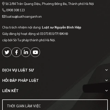
Số 2/84 Trần Quang Diệu, Phường Đống Đa, Thành phố Hà Nội
0908 308 123
luatsu@luathoanganh.vn
Chịu trách nhiệm nội dung:
Luật sư Nguyễn Đình Hiệp
Giấy đăng ký hoạt động số 01071810/TP/ĐKHĐ
cấp bởi Sở Tư pháp thành phố Hà Nội.
DỊCH VỤ LUẬT SƯ
HỎI ĐÁP PHÁP LUẬT
LIÊN KẾT
THỜI GIAN LÀM VIỆC