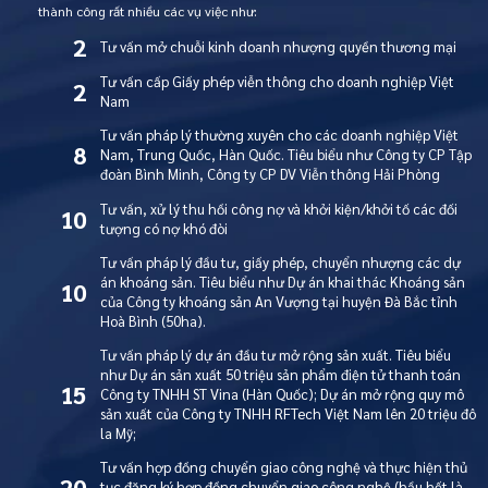
thành công rất nhiều các vụ việc như:
2
Tư vấn mở chuỗi kinh doanh nhượng quyền thương mại
Tư vấn cấp Giấy phép viễn thông cho doanh nghiệp Việt
2
Nam
Tư vấn pháp lý thường xuyên cho các doanh nghiệp Việt
8
Nam, Trung Quốc, Hàn Quốc. Tiêu biểu như Công ty CP Tập
đoàn Bình Minh, Công ty CP DV Viễn thông Hải Phòng
Tư vấn, xử lý thu hồi công nợ và khởi kiện/khởi tố các đối
10
tượng có nợ khó đòi
Tư vấn pháp lý đầu tư, giấy phép, chuyển nhượng các dự
án khoáng sản. Tiêu biểu như Dự án khai thác Khoáng sản
10
của Công ty khoáng sản An Vượng tại huyện Đà Bắc tỉnh
Hoà Bình (50ha).
Tư vấn pháp lý dự án đầu tư mở rộng sản xuất. Tiêu biểu
như Dự án sản xuất 50 triệu sản phẩm điện tử thanh toán
15
Công ty TNHH ST Vina (Hàn Quốc); Dự án mở rộng quy mô
sản xuất của Công ty TNHH RFTech Việt Nam lên 20 triệu đô
la Mỹ;
Tư vấn hợp đồng chuyển giao công nghệ và thực hiện thủ
20
tục đăng ký hợp đồng chuyển giao công nghệ (hầu hết là