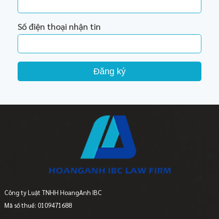
Số điện thoại nhận tin
Đăng ký
Công ty Luật TNHH HoangAnh IBC
Mã số thuế: 0109471688