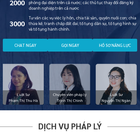
2000
phòng đại diện trên cả nước; các thủ tục thay đổi đăng ký
doanh nghiệp trên cả nước
Tư vấn các vụ việc ly hôn, chia tài sản, quyền nuôi con; chia
3000
thừa kế; tranh chấp đất đai; tố tụng dân sự, tố tụng hình sự
và tố tụng hành chính.
C
H
A
T
N
G
A
Y
G
Ọ
I
N
G
A
Y
H
Ồ
S
Ơ
N
Ă
N
G
L
Ự
C
Luật Sư
Chuyên viên pháp lý
Luật Sư
Phạm Thị Thu Hà
Trịnh Thị Chình
Nguyễn Thị Ngàn
DỊCH VỤ PHÁP LÝ