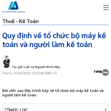
Thuế - Kế Toán
Quy định về tổ chức bộ máy kế
toán và người làm kế toán
miễn phí qua zalo
Kế toán là gì?
ật sư trực tuyến online
Đơn vị kế toán là gì?
p công ty/doanh nghiệp
Tổ chức bộ máy kế toán
trọn gói
Tác giả: Luật sư Nguyễn Đình Hiệp
Trách nhiệm của người đại diện theo
Thứ tư, 01/02/2023, 15:22:46 (GMT+7)
miễn phí qua zalo
pháp luật của đơn vị kế toán
ật sư trực tuyến online
Tiêu chuẩn, quyền, trách nhiệm của
p công ty/doanh nghiệp
người làm kế toán
Bài viết sau đây trình bày về tổ chức bộ máy kế toán và
trọn gói
người làm kế toán
Tiêu chuẩn của người làm kế toán
Quyền, trách nhiệm của người làm kế
p công ty/doanh nghiệp
toán
trọn gói
MỤC LỤC