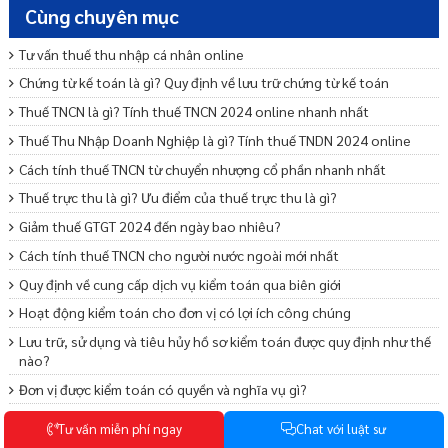
Cùng chuyên mục
Tư vấn thuế thu nhập cá nhân online
Chứng từ kế toán là gì? Quy định về lưu trữ chứng từ kế toán
Thuế TNCN là gì? Tính thuế TNCN 2024 online nhanh nhất
Thuế Thu Nhập Doanh Nghiệp là gì? Tính thuế TNDN 2024 online
Cách tính thuế TNCN từ chuyển nhượng cổ phần nhanh nhất
Thuế trực thu là gì? Ưu điểm của thuế trực thu là gì?
Giảm thuế GTGT 2024 đến ngày bao nhiêu?
Cách tính thuế TNCN cho người nước ngoài mới nhất
Quy định về cung cấp dịch vụ kiểm toán qua biên giới
Hoạt động kiểm toán cho đơn vị có lợi ích công chúng
Lưu trữ, sử dụng và tiêu hủy hồ sơ kiểm toán được quy định như thế
nào?
Đơn vị được kiểm toán có quyền và nghĩa vụ gì?
Trường hợp nào tạm ngừng, chấm dứt kinh doanh dịch vụ kiểm toán
T
ư
v
ấ
n
m
i
ễ
n
p
h
í
n
g
a
y
C
h
a
t
v
ớ
i
l
u
ậ
t
s
ư
Thủ tục thành lập chi nhánh kinh doanh dịch vụ kiểm toán