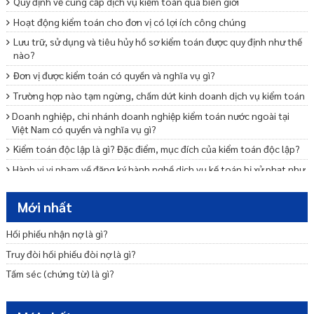
Quy định về cung cấp dịch vụ kiểm toán qua biên giới
Hoạt động kiểm toán cho đơn vị có lợi ích công chúng
Lưu trữ, sử dụng và tiêu hủy hồ sơ kiểm toán được quy định như thế
nào?
Đơn vị được kiểm toán có quyền và nghĩa vụ gì?
Trường hợp nào tạm ngừng, chấm dứt kinh doanh dịch vụ kiểm toán
Doanh nghiệp, chi nhánh doanh nghiệp kiểm toán nước ngoài tại
Việt Nam có quyền và nghĩa vụ gì?
Kiểm toán độc lập là gì? Đặc điểm, mục đích của kiểm toán độc lập?
Hành vi vi phạm về đăng ký hành nghề dịch vụ kế toán bị xử phạt như
thế nào?
Thủ tục cấp giấy chứng nhận đủ điều kiện kinh doanh dịch vụ kế toán
Mới nhất
Những hành vi nào vi phạm pháp luật về kiểm toán độc lập?
Hối phiếu nhận nợ là gì?
Mẫu đơn đề nghị cấp giấy chứng nhận đăng ký hành nghề dịch vụ kế
Truy đòi hối phiếu đòi nợ là gì?
toán
Tấm séc (chứng từ) là gì?
Thủ tục đăng ký hành nghề dịch vụ kế toán