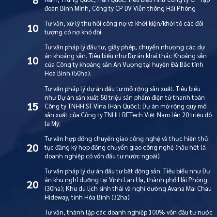
đoàn Bình Minh, Công ty CP DV Viễn thông Hải Phòng
Tư vấn, xử lý thu hồi công nợ và khởi kiện/khởi tố các đối
10
tượng có nợ khó đòi
Tư vấn pháp lý đầu tư, giấy phép, chuyển nhượng các dự
án khoáng sản. Tiêu biểu như Dự án khai thác Khoáng sản
10
của Công ty khoáng sản An Vượng tại huyện Đà Bắc tỉnh
Hoà Bình (50ha).
Tư vấn pháp lý dự án đầu tư mở rộng sản xuất. Tiêu biểu
như Dự án sản xuất 50 triệu sản phẩm điện tử thanh toán
15
Công ty TNHH ST Vina (Hàn Quốc); Dự án mở rộng quy mô
sản xuất của Công ty TNHH RFTech Việt Nam lên 20 triệu đô
la Mỹ;
Tư vấn hợp đồng chuyển giao công nghệ và thực hiện thủ
20
tục đăng ký hợp đồng chuyển giao công nghệ (hầu hết là
doanh nghiệp có vốn đầu tư nước ngoài)
Tư vấn pháp lý dự án đầu tư bất động sản. Tiêu biểu như Dự
án khu nghỉ dưỡng tại Vịnh Lan Hạ, thành phố Hải Phòng
20
(30ha); Khu du lịch sinh thái và nghỉ dưỡng Avana Mai Chau
Hideway, tỉnh Hòa Bình (32ha)
Tư vấn, thành lập các doanh nghiệp 100% vốn đầu tư nước