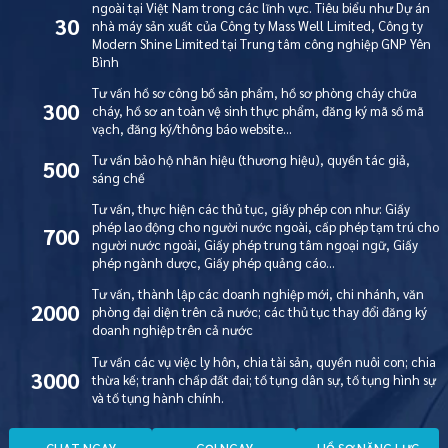
ngoài tại Việt Nam trong các lĩnh vực. Tiêu biểu như Dự án
30
nhà máy sản xuất của Công ty Mass Well Limited, Công ty
Modern Shine Limited tại Trung tâm công nghiệp GNP Yên
Bình
Tư vấn hồ sơ công bố sản phẩm, hồ sơ phòng cháy chữa
300
cháy, hồ sơ an toàn vệ sinh thực phẩm, đăng ký mã số mã
vạch, đăng ký/thông báo website…
Tư vấn bảo hộ nhãn hiệu (thương hiệu), quyền tác giả,
500
sáng chế
Tư vấn, thực hiện các thủ tục, giấy phép con như: Giấy
phép lao động cho người nước ngoài, cấp phép tạm trú cho
700
người nước ngoài, Giấy phép trung tâm ngoại ngữ, Giấy
phép ngành dược, Giấy phép quảng cáo…
Tư vấn, thành lập các doanh nghiệp mới, chi nhánh, văn
2000
phòng đại diện trên cả nước; các thủ tục thay đổi đăng ký
doanh nghiệp trên cả nước
Tư vấn các vụ việc ly hôn, chia tài sản, quyền nuôi con; chia
3000
thừa kế; tranh chấp đất đai; tố tụng dân sự, tố tụng hình sự
và tố tụng hành chính.