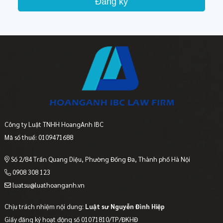
Đăng ký
Công ty Luật TNHH HoangAnh IBC
Mã số thuế: 0109471688
Số 2/84 Trần Quang Diệu, Phường Đống Đa, Thành phố Hà Nội
0908 308 123
luatsu@luathoanganh.vn
Chịu trách nhiệm nội dung:
Luật sư Nguyễn Đình Hiệp
Giấy đăng ký hoạt động số 01071810/TP/ĐKHĐ