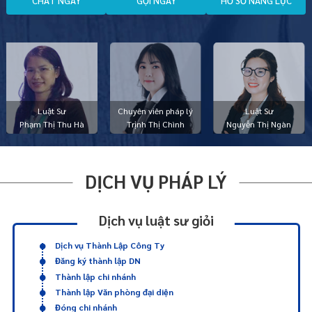
C
H
A
T
N
G
A
Y
G
Ọ
I
N
G
A
Y
H
Ồ
S
Ơ
N
Ă
N
G
L
Ự
C
Luật Sư
Chuyên viên pháp lý
Luật Sư
Phạm Thị Thu Hà
Trịnh Thị Chình
Nguyễn Thị Ngàn
DỊCH VỤ PHÁP LÝ
Dịch vụ luật sư giỏi
Dịch vụ Thành Lập Công Ty
Đăng ký thành lập DN
Thành lập chi nhánh
Thành lập Văn phòng đại diện
Đóng chi nhánh