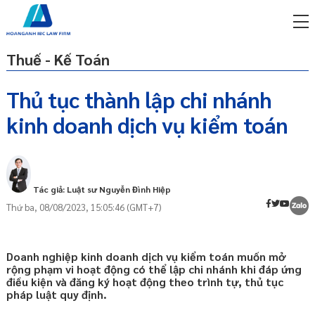
Thuế - Kế Toán
Thủ tục thành lập chi nhánh
kinh doanh dịch vụ kiểm toán
miễn phí qua zalo
Cơ sở pháp lý
ật sư trực tuyến online
Chi nhánh của doanh nghiệp kiểm toán
p công ty/doanh nghiệp
Điều kiện để thành lập chi nhánh kinh
trọn gói
Tác giả: Luật sư Nguyễn Đình Hiệp
doanh dịch vụ kiểm toán
Thứ ba, 08/08/2023, 15:05:46 (GMT+7)
miễn phí qua zalo
Trình tự, thủ tục thành lập chi nhánh
ật sư trực tuyến online
kinh doanh dịch vụ kiểm toán
Thông báo thành lập chi nhánh với
p công ty/doanh nghiệp
Doanh nghiệp kinh doanh dịch vụ kiểm toán muốn mở
cơ quan đăng ký kinh doanh
trọn gói
rộng phạm vi hoạt động có thể lập chi nhánh khi đáp ứng
điều kiện và đăng ký hoạt động theo trình tự, thủ tục
Đăng ký kinh doanh dịch vụ kiểm
p công ty/doanh nghiệp
pháp luật quy định.
toán với Bộ Tài Chính
trọn gói