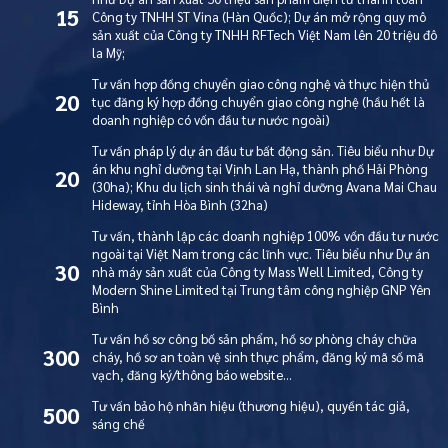
15
Công ty TNHH ST Vina (Hàn Quốc); Dự án mở rộng quy mô
sản xuất của Công ty TNHH RFTech Việt Nam lên 20 triệu đô
la Mỹ;
Tư vấn hợp đồng chuyển giao công nghệ và thực hiện thủ
20
tục đăng ký hợp đồng chuyển giao công nghệ (hầu hết là
doanh nghiệp có vốn đầu tư nước ngoài)
Tư vấn pháp lý dự án đầu tư bất động sản. Tiêu biểu như Dự
án khu nghỉ dưỡng tại Vịnh Lan Hạ, thành phố Hải Phòng
20
(30ha); Khu du lịch sinh thái và nghỉ dưỡng Avana Mai Chau
Hideway, tỉnh Hòa Bình (32ha)
Tư vấn, thành lập các doanh nghiệp 100% vốn đầu tư nước
ngoài tại Việt Nam trong các lĩnh vực. Tiêu biểu như Dự án
30
nhà máy sản xuất của Công ty Mass Well Limited, Công ty
Modern Shine Limited tại Trung tâm công nghiệp GNP Yên
Bình
Tư vấn hồ sơ công bố sản phẩm, hồ sơ phòng cháy chữa
300
cháy, hồ sơ an toàn vệ sinh thực phẩm, đăng ký mã số mã
vạch, đăng ký/thông báo website…
Tư vấn bảo hộ nhãn hiệu (thương hiệu), quyền tác giả,
500
sáng chế