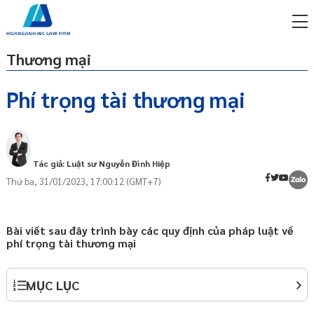
Thương mại
Phí trọng tài thương mại
miễn phí qua zalo
Giải quyết tranh chấp thương mại bằng
ật sư trực tuyến online
trọng tài là gì?
Tác giả: Luật sư Nguyễn Đình Hiệp
p công ty/doanh nghiệp
trọn gói
Thứ ba, 31/01/2023, 17:00:12 (GMT+7)
miễn phí qua zalo
ật sư trực tuyến online
Bài viết sau đây trình bày các quy định của pháp luật về
phí trọng tài thương mại
p công ty/doanh nghiệp
trọn gói
MỤC LỤC
p công ty/doanh nghiệp
trọn gói