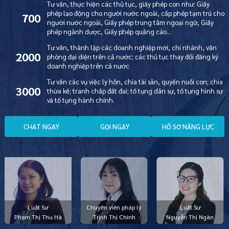
Tư vấn, thực hiện các thủ tục, giấy phép con như: Giấy
phép lao động cho người nước ngoài, cấp phép tạm trú cho
700
người nước ngoài, Giấy phép trung tâm ngoại ngữ, Giấy
phép ngành dược, Giấy phép quảng cáo…
Tư vấn, thành lập các doanh nghiệp mới, chi nhánh, văn
2000
phòng đại diện trên cả nước; các thủ tục thay đổi đăng ký
doanh nghiệp trên cả nước
Tư vấn các vụ việc ly hôn, chia tài sản, quyền nuôi con; chia
3000
thừa kế; tranh chấp đất đai; tố tụng dân sự, tố tụng hình sự
và tố tụng hành chính.
C
H
A
T
N
G
A
Y
G
Ọ
I
N
G
A
Y
H
Ồ
S
Ơ
N
Ă
N
G
L
Ự
C
Luật Sư
Chuyên viên pháp lý
Luật Sư
Phạm Thị Thu Hà
Trịnh Thị Chình
Nguyễn Thị Ngàn