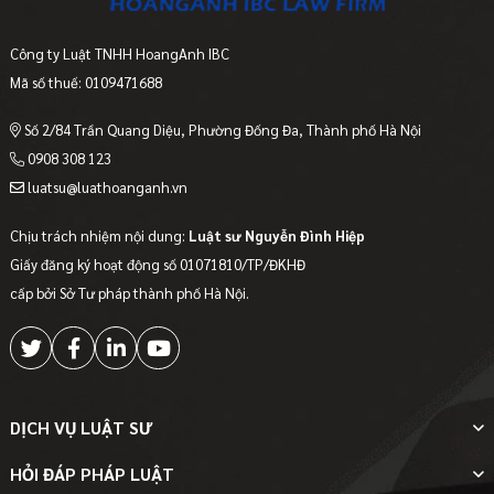
Công ty Luật TNHH HoangAnh IBC
Mã số thuế: 0109471688
Số 2/84 Trần Quang Diệu, Phường Đống Đa, Thành phố Hà Nội
0908 308 123
luatsu@luathoanganh.vn
Chịu trách nhiệm nội dung:
Luật sư Nguyễn Đình Hiệp
Giấy đăng ký hoạt động số 01071810/TP/ĐKHĐ
cấp bởi Sở Tư pháp thành phố Hà Nội.
DỊCH VỤ LUẬT SƯ
HỎI ĐÁP PHÁP LUẬT