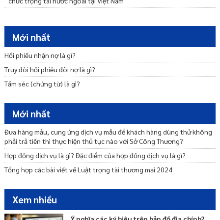
chức trọng tài nước ngoài tại Việt Nam
Chấm dứt hoạt động của Chi nhánh, Văn phòng đại diện của Tổ chức
trọng tài nước ngoài tại Việt Nam
Mới nhất
Toà án có được từ chối thụ lý trong trường hợp các bên có thoả
thuận trọng tài không?
Hối phiếu nhận nợ là gì?
Tính độc lập của thỏa thuận trọng tài
Truy đòi hối phiếu đòi nợ là gì?
Trọng tài thương mại là gì?
Tấm séc (chứng từ) là gì?
Thu hồi Giấy phép thành lập, giấy đăng ký hoạt động của Trung tâm
trọng tài, Chi nhánh của trung tâm trọng tài
Mới nhất
Thu hồi Giấy phép thành lập, Giấy đăng ký hoạt động của Chi nhánh,
Giấy phép thành lập Văn phòng đại diện của Tổ chức trọng tài nước
Đưa hàng mẫu, cung ứng dịch vụ mẫu để khách hàng dùng thử không
ngoài tại Việt Nam
phải trả tiền thì thực hiện thủ tục nào với Sở Công Thương?
Hợp đồng dịch vụ là gì? Đặc điểm của hợp đồng dịch vụ là gì?
Tổng hợp các bài viết về Luật trọng tài thương mại 2024
Xem nhiều
Ý nghĩa các ký hiệu trên bản đồ địa chính?