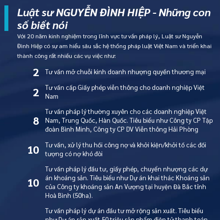
Luật sư NGUYỄN ĐÌNH HIỆP - Những con
số biết nói
Với 20 năm kinh nghiệm trong lĩnh vực tư vấn pháp lý, Luật sư Nguyễn
Đình Hiệp có sự am hiểu sâu sắc hệ thống pháp luật Việt Nam và triển khai
thành công rất nhiều các vụ việc như:
2
Tư vấn mở chuỗi kinh doanh nhượng quyền thương mại
Tư vấn cấp Giấy phép viễn thông cho doanh nghiệp Việt
2
Nam
Tư vấn pháp lý thường xuyên cho các doanh nghiệp Việt
8
Nam, Trung Quốc, Hàn Quốc. Tiêu biểu như Công ty CP Tập
đoàn Bình Minh, Công ty CP DV Viễn thông Hải Phòng
Tư vấn, xử lý thu hồi công nợ và khởi kiện/khởi tố các đối
10
tượng có nợ khó đòi
Tư vấn pháp lý đầu tư, giấy phép, chuyển nhượng các dự
án khoáng sản. Tiêu biểu như Dự án khai thác Khoáng sản
10
của Công ty khoáng sản An Vượng tại huyện Đà Bắc tỉnh
Hoà Bình (50ha).
Tư vấn pháp lý dự án đầu tư mở rộng sản xuất. Tiêu biểu
như Dự án sản xuất 50 triệu sản phẩm điện tử thanh toán