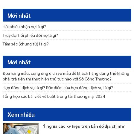
Chấm dứt hoạt động của Chi nhánh, Văn phòng đại diện của Tổ chức
trọng tài nước ngoài tại Việt Nam
Mới nhất
Toà án có được từ chối thụ lý trong trường hợp các bên có thoả
thuận trọng tài không?
Hối phiếu nhận nợ là gì?
Tính độc lập của thỏa thuận trọng tài
Truy đòi hối phiếu đòi nợ là gì?
Trọng tài thương mại là gì?
Tấm séc (chứng từ) là gì?
Thu hồi Giấy phép thành lập, giấy đăng ký hoạt động của Trung tâm
trọng tài, Chi nhánh của trung tâm trọng tài
Mới nhất
Thu hồi Giấy phép thành lập, Giấy đăng ký hoạt động của Chi nhánh,
Giấy phép thành lập Văn phòng đại diện của Tổ chức trọng tài nước
Đưa hàng mẫu, cung ứng dịch vụ mẫu để khách hàng dùng thử không
ngoài tại Việt Nam
phải trả tiền thì thực hiện thủ tục nào với Sở Công Thương?
Hợp đồng dịch vụ là gì? Đặc điểm của hợp đồng dịch vụ là gì?
Tổng hợp các bài viết về Luật trọng tài thương mại 2024
Xem nhiều
Ý nghĩa các ký hiệu trên bản đồ địa chính?