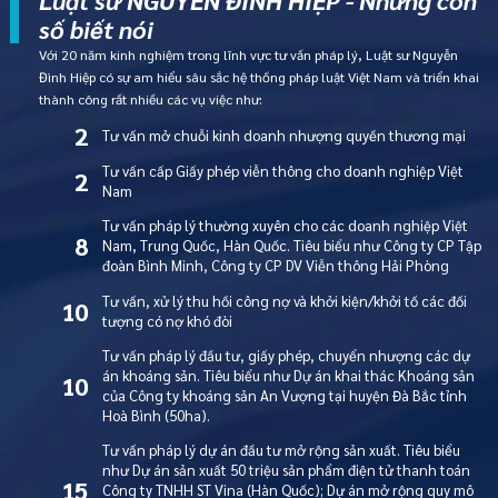
Luật sư NGUYỄN ĐÌNH HIỆP - Những con
số biết nói
Với 20 năm kinh nghiệm trong lĩnh vực tư vấn pháp lý, Luật sư Nguyễn
Đình Hiệp có sự am hiểu sâu sắc hệ thống pháp luật Việt Nam và triển khai
thành công rất nhiều các vụ việc như:
2
Tư vấn mở chuỗi kinh doanh nhượng quyền thương mại
Tư vấn cấp Giấy phép viễn thông cho doanh nghiệp Việt
2
Nam
Tư vấn pháp lý thường xuyên cho các doanh nghiệp Việt
8
Nam, Trung Quốc, Hàn Quốc. Tiêu biểu như Công ty CP Tập
đoàn Bình Minh, Công ty CP DV Viễn thông Hải Phòng
Tư vấn, xử lý thu hồi công nợ và khởi kiện/khởi tố các đối
10
tượng có nợ khó đòi
Tư vấn pháp lý đầu tư, giấy phép, chuyển nhượng các dự
án khoáng sản. Tiêu biểu như Dự án khai thác Khoáng sản
10
của Công ty khoáng sản An Vượng tại huyện Đà Bắc tỉnh
Hoà Bình (50ha).
Tư vấn pháp lý dự án đầu tư mở rộng sản xuất. Tiêu biểu
như Dự án sản xuất 50 triệu sản phẩm điện tử thanh toán
15
Công ty TNHH ST Vina (Hàn Quốc); Dự án mở rộng quy mô