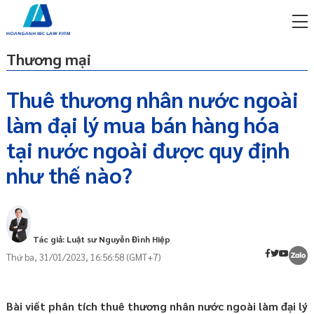
Thương mại
Thuê thương nhân nước ngoài
làm đại lý mua bán hàng hóa
miễn phí qua zalo
Thuê thương nhân nước ngoài làm đại lý
ật sư trực tuyến online
tại nước ngoài được quy định
bán hàng tại nước ngoài
như thế nào?
p công ty/doanh nghiệp
Nghĩa vụ về thuế
trọn gói
Nhận lại hàng
miễn phí qua zalo
ật sư trực tuyến online
Tác giả: Luật sư Nguyễn Đình Hiệp
p công ty/doanh nghiệp
Thứ ba, 31/01/2023, 16:56:58 (GMT+7)
trọn gói
p công ty/doanh nghiệp
trọn gói
Bài viết phân tích thuê thương nhân nước ngoài làm đại lý