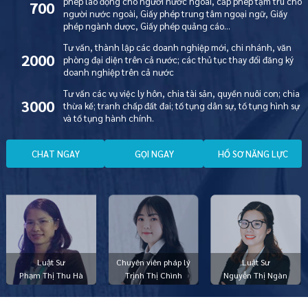
phép lao động cho người nước ngoài, cấp phép tạm trú cho
700
người nước ngoài, Giấy phép trung tâm ngoại ngữ, Giấy
phép ngành dược, Giấy phép quảng cáo…
Tư vấn, thành lập các doanh nghiệp mới, chi nhánh, văn
2000
phòng đại diện trên cả nước; các thủ tục thay đổi đăng ký
doanh nghiệp trên cả nước
Tư vấn các vụ việc ly hôn, chia tài sản, quyền nuôi con; chia
3000
thừa kế; tranh chấp đất đai; tố tụng dân sự, tố tụng hình sự
và tố tụng hành chính.
C
H
A
T
N
G
A
Y
G
Ọ
I
N
G
A
Y
H
Ồ
S
Ơ
N
Ă
N
G
L
Ự
C
Luật Sư
Chuyên viên pháp lý
Luật Sư
Phạm Thị Thu Hà
Trịnh Thị Chình
Nguyễn Thị Ngàn