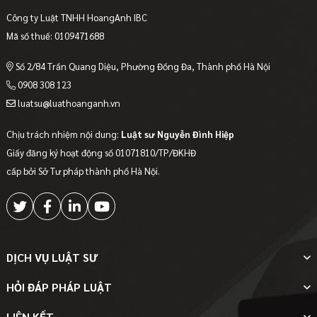
Công ty Luật TNHH HoangAnh IBC
Mã số thuế: 0109471688
Số 2/84 Trần Quang Diệu, Phường Đống Đa, Thành phố Hà Nội
0908 308 123
luatsu@luathoanganh.vn
Chịu trách nhiệm nội dung:
Luật sư Nguyễn Đình Hiệp
Giấy đăng ký hoạt động số 01071810/TP/ĐKHĐ
cấp bởi Sở Tư pháp thành phố Hà Nội.
DỊCH VỤ LUẬT SƯ
HỎI ĐÁP PHÁP LUẬT
LIÊN KẾT