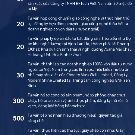
sản xuất của Công ty TNHH RFTech Việt Nam lên 20 triệu đô
la Mỹ;
Tư vấn hợp đồng chuyển giao công nghệ và thực hiện thủ
20
tục đăng ký hợp đồng chuyển giao công nghệ (hầu hết là
doanh nghiệp có vốn đầu tư nước ngoài)
Tư vấn pháp lý dự án đầu tư bất động sản. Tiêu biểu như Dự
án khu nghỉ dưỡng tại Vịnh Lan Hạ, thành phố Hải Phòng
20
(30ha); Khu du lịch sinh thái và nghỉ dưỡng Avana Mai Chau
Hideway, tỉnh Hòa Bình (32ha)
Tư vấn, thành lập các doanh nghiệp 100% vốn đầu tư nước
ngoài tại Việt Nam trong các lĩnh vực. Tiêu biểu như Dự án
30
nhà máy sản xuất của Công ty Mass Well Limited, Công ty
Modern Shine Limited tại Trung tâm công nghiệp GNP Yên
Bình
Tư vấn hồ sơ công bố sản phẩm, hồ sơ phòng cháy chữa
300
cháy, hồ sơ an toàn vệ sinh thực phẩm, đăng ký mã số mã
vạch, đăng ký/thông báo website…
Tư vấn bảo hộ nhãn hiệu (thương hiệu), quyền tác giả,
500
sáng chế
Tư vấn, thực hiện các thủ tục, giấy phép con như: Giấy