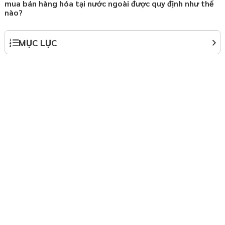
mua bán hàng hóa tại nước ngoài được quy định như thế
nào?
hợp đồng chuyển giao
 Nội
MỤC LỤC
ành lập doanh nghiệp
y định Luật Doanh
háp luật thường xuyên
p
háp luật thường xuyên
p
ởi nghiệp – Startup