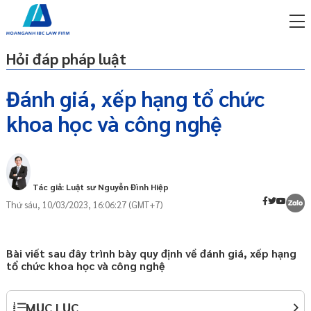
Hỏi đáp pháp luật
Đánh giá, xếp hạng tổ chức
khoa học và công nghệ
miễn phí qua zalo
Khoa học là gì?
ật sư trực tuyến online
Công nghệ là gì?
p công ty/doanh nghiệp
Hoạt động khoa học và công nghệ
trọn gói
Tác giả: Luật sư Nguyễn Đình Hiệp
Tổ chức khoa học và công nghệ là gì?
Thứ sáu, 10/03/2023, 16:06:27 (GMT+7)
miễn phí qua zalo
Mục đích, nguyên tắc đánh giá, xếp hạng
ật sư trực tuyến online
tổ chức khoa học và công nghệ
p công ty/doanh nghiệp
Bài viết sau đây trình bày quy định về đánh giá, xếp hạng
Đánh giá tổ chức khoa học và công
trọn gói
tổ chức khoa học và công nghệ
nghệ là gì?
Mục đích đánh giá tổ chức khoa học
p công ty/doanh nghiệp
và công nghệ
trọn gói
MỤC LỤC