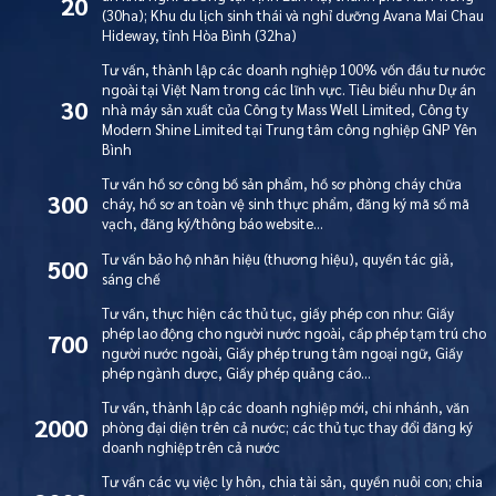
20
(30ha); Khu du lịch sinh thái và nghỉ dưỡng Avana Mai Chau
Hideway, tỉnh Hòa Bình (32ha)
Tư vấn, thành lập các doanh nghiệp 100% vốn đầu tư nước
ngoài tại Việt Nam trong các lĩnh vực. Tiêu biểu như Dự án
30
nhà máy sản xuất của Công ty Mass Well Limited, Công ty
Modern Shine Limited tại Trung tâm công nghiệp GNP Yên
Bình
Tư vấn hồ sơ công bố sản phẩm, hồ sơ phòng cháy chữa
300
cháy, hồ sơ an toàn vệ sinh thực phẩm, đăng ký mã số mã
vạch, đăng ký/thông báo website…
Tư vấn bảo hộ nhãn hiệu (thương hiệu), quyền tác giả,
500
sáng chế
Tư vấn, thực hiện các thủ tục, giấy phép con như: Giấy
phép lao động cho người nước ngoài, cấp phép tạm trú cho
700
người nước ngoài, Giấy phép trung tâm ngoại ngữ, Giấy
phép ngành dược, Giấy phép quảng cáo…
Tư vấn, thành lập các doanh nghiệp mới, chi nhánh, văn
2000
phòng đại diện trên cả nước; các thủ tục thay đổi đăng ký
doanh nghiệp trên cả nước
Tư vấn các vụ việc ly hôn, chia tài sản, quyền nuôi con; chia