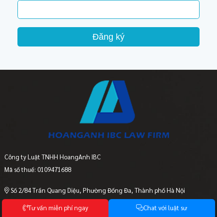
Đăng ký
Công ty Luật TNHH HoangAnh IBC
Mã số thuế: 0109471688
Số 2/84 Trần Quang Diệu, Phường Đống Đa, Thành phố Hà Nội
0908 308 123
T
ư
v
ấ
n
m
i
ễ
n
p
h
í
n
g
a
y
C
h
a
t
v
ớ
i
l
u
ậ
t
s
ư
luatsu@luathoanganh.vn