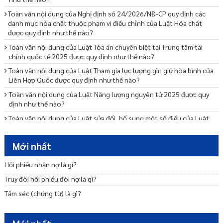
Toàn văn nội dung của Nghị định số 24/2026/NĐ-CP quy định các
danh mục hóa chất thuộc phạm vi điều chỉnh của Luật Hóa chất
được quy định như thế nào?
Toàn văn nội dung của Luật Tòa án chuyên biệt tại Trung tâm tài
chính quốc tế 2025 được quy định như thế nào?
Toàn văn nội dung của Luật Tham gia lực lượng gìn giữ hòa bình của
Liên Hợp Quốc được quy định như thế nào?
Toàn văn nội dung của Luật Năng lượng nguyên tử 2025 được quy
định như thế nào?
Toàn văn nội dung của Luật sửa đổi, bổ sung một số điều của Luật
Điều ước quốc tế 2025 được quy định như thế nào?
Toàn văn nội dung của Luật sửa đổi, bổ sung một số điều của Luật
Mới nhất
Công nghiệp quốc phòng, an ninh và động viên công nghiệp 2025
được quy định như thế nào?
Hối phiếu nhận nợ là gì?
Toàn văn nội dung của Luật sửa đổi, bổ sung một số điều của Luật
Truy đòi hối phiếu đòi nợ là gì?
Thống kê 2025 được quy định như thế nào?
Tấm séc (chứng từ) là gì?
Toàn văn nội dung của Luật sửa đổi, bổ sung một số điều của Luật
Địa chất và khoáng sản 2025 được quy định như thế nào?
Toàn văn nội dung của Luật sửa đổi, bổ sung một số điều của Luật