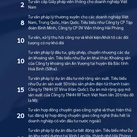
Tư vấn cấp Giấy phép viễn thông cho doanh nghiệp Việt
2
Nam
Tư vấn pháp lý thường xuyên cho các doanh nghiệp Việt
8
Nam, Trung Quốc, Hàn Quốc. Tiêu biểu như Công ty CP Tập
đoàn Bình Minh, Công ty CP DV Viễn thông Hải Phòng
Tư vấn, xử lý thu hồi công nợ và khởi kiện/khởi tố các đối
10
tượng có nợ khó đòi
Tư vấn pháp lý đầu tư, giấy phép, chuyển nhượng các dự
án khoáng sản. Tiêu biểu như Dự án khai thác Khoáng sản
10
của Công ty khoáng sản An Vượng tại huyện Đà Bắc tỉnh
Hoà Bình (50ha).
Tư vấn pháp lý dự án đầu tư mở rộng sản xuất. Tiêu biểu
như Dự án sản xuất 50 triệu sản phẩm điện tử thanh toán
15
Công ty TNHH ST Vina (Hàn Quốc); Dự án mở rộng quy mô
sản xuất của Công ty TNHH RFTech Việt Nam lên 20 triệu đô
la Mỹ;
Tư vấn hợp đồng chuyển giao công nghệ và thực hiện thủ
20
tục đăng ký hợp đồng chuyển giao công nghệ (hầu hết là
doanh nghiệp có vốn đầu tư nước ngoài)
Tư vấn pháp lý dự án đầu tư bất động sản. Tiêu biểu như Dự
án khu nghỉ dưỡng tại Vịnh Lan Hạ, thành phố Hải Phòng