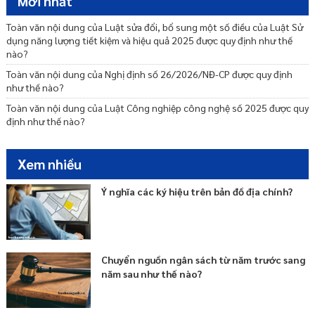
Mới nhất
Quy hoạch đô thị và nông thôn 2025 được quy định như thế nào?
Toàn văn nội dung của Luật sửa đổi, bổ sung một số điều của Luật Sử
Toàn văn nội dung của Luật sửa đổi, bổ sung một số điều của Luật
dụng năng lượng tiết kiệm và hiệu quả 2025 được quy định như thế
Quản lý nợ công 2025 được quy định như thế nào?
nào?
Toàn văn nội dung của Luật Giáo dục nghề nghiệp 2025 được quy
Toàn văn nội dung của Nghị định số 26/2026/NĐ-CP được quy định
định như thế nào?
như thế nào?
Những điểm mới của Luật sửa đổi, bổ sung một số điều của Luật Giáo
Toàn văn nội dung của Luật Công nghiệp công nghệ số 2025 được quy
dục 2025 được quy định như thế nào?
định như thế nào?
Đối tượng tham gia bảo hiểm xã hội tự nguyện được quy định như thế
nào từ ngày 01/07/2025?
Xem nhiều
Quyền và nghĩa vụ của chủ sở hữu tài liệu lưu trữ tư là gì?
Lưu trữ dự phòng phải đáp ứng yêu cầu nào theo quy định Luật Lưu
Ý nghĩa các ký hiệu trên bản đồ địa chính?
trữ 2024?
Chuyển nguồn ngân sách từ năm trước sang
năm sau như thế nào?