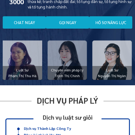
3000
thừa kế; tranh chấp đất đai; tố tụng dân sự, tố tụng hình sự
và tố tụng hành chính.
C
H
A
T
N
G
A
Y
G
Ọ
I
N
G
A
Y
H
Ồ
S
Ơ
N
Ă
N
G
L
Ự
C
Luật Sư
Chuyên viên pháp lý
Luật Sư
Phạm Thị Thu Hà
Trịnh Thị Chình
Nguyễn Thị Ngàn
DỊCH VỤ PHÁP LÝ
Dịch vụ luật sư giỏi
Dịch vụ Thành Lập Công Ty
Đăng ký thành lập DN