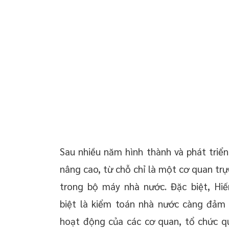
 chuyển giao công
Các hành vi bị nghiêm cấm
 doanh nghiệp trọn
oanh nghiệp mới
 thường xuyên cho
 thường xuyên cho
p – Startup
Sau nhiều năm hình thành và phát triể
nâng cao, từ chỗ chỉ là một cơ quan tr
trong bộ máy nhà nước. Đặc biệt, Hi
biệt là kiểm toán nhà nước càng đảm 
hoạt động của các cơ quan, tổ chức quả