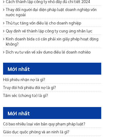
Cách thành lập công ty nhỏ đầy đủ chi tiết 2024
Thay đổi người đại diện pháp luật doanh nghiệp vốn
nước ngoài
Thủ tục tăng vốn điều lệ cho doanh nghiệp
Quy định về thành lập công ty cung ứng nhân lực
Kinh doanh bida có cần phải xin giấy phép hoạt động
không?
Dịch vụ tư vấn về xây dựng điều lệ doanh nghiệp
Dịch vụ tư vấn sửa đổi bổ sung Điều lệ công ty mới
nhất 2024
Mới nhất
Mẫu giấy đề nghị dừng thực hiện thủ tục đăng ký
doanh nghiệp
Hối phiếu nhận nợ là gì?
Quy định về giấy phép kinh doanh cà phê mới nhất
Truy đòi hối phiếu đòi nợ là gì?
2024
Tấm séc (chứng từ) là gì?
Quy định về chuyển đổi loại hình doanh nghiệp mới
nhất 2024
Mới nhất
Mẫu cam kết bảo lãnh phát hành trái phiếu ra công
chúng
Có bao nhiêu loại văn bản quy phạm pháp luật?
Dịch vụ tư vấn khởi nghiệp – Startup trọn gói uy tín
Giáo dục quốc phòng và an ninh là gì?
Tư vấn miễn nhiệm bãi miễn thành viên Ban quản trị