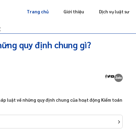
Giấy phép
Doanh nghiệp
Sở hữu trí tuệ
Luật sư riêng
Trang chủ
Giới thiệu
Dịch vụ luật sư
c
ững quy định chung gì?
pháp luật về những quy định chung của hoạt động Kiểm toán