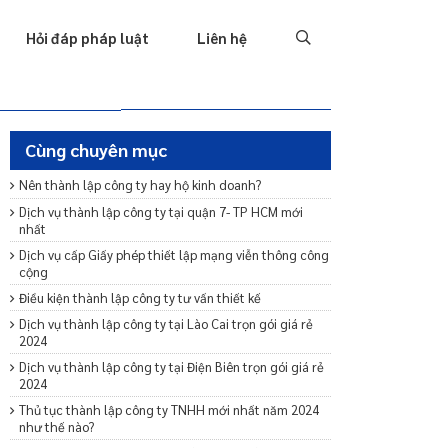
Tố tụng
Thu hồi nợ
Hình sự
Hôn nhân & Gia đình
T
Hỏi đáp pháp luật
Liên hệ
Cùng chuyên mục
Nên thành lập công ty hay hộ kinh doanh?
Dịch vụ thành lập công ty tại quận 7- TP HCM mới
nhất
Dịch vụ cấp Giấy phép thiết lập mạng viễn thông công
cộng
Điều kiện thành lập công ty tư vấn thiết kế
Dịch vụ thành lập công ty tại Lào Cai trọn gói giá rẻ
2024
Dịch vụ thành lập công ty tại Điện Biên trọn gói giá rẻ
2024
Thủ tục thành lập công ty TNHH mới nhất năm 2024
như thế nào?