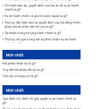
Thi hành bản án, quyết định của tòa án về vụ án hành
chính là gì?
Vụ án hành chính có yếu tố nước ngoài là gì?
Thủ tục đặc biệt xem lại quyết định của hội đồng thẩm
phán tòa án nhân dân tối cao là gì?
Tái thẩm trong tố tụng hành chính là gì?
Thủ tục rút gọn trong xét xử phúc thẩm vụ án hành
chính là gì?
Giám đốc thẩm vụ án hành chính là gì?
Mới nhất
Bắt đầu phiên tòa phúc thẩm vụ án hành chính có
những thủ tục gì?
Hối phiếu nhận nợ là gì?
Tranh tụng tại phiên tòa phúc thẩm vụ án hành chính
Truy đòi hối phiếu đòi nợ là gì?
là gì?
Tấm séc (chứng từ) là gì?
Kháng cáo, kháng nghị là gì? pháp luật quy định như
thế nào về kháng cáo, kháng nghị?
Nghị án, tuyên án và bản án sơ thẩm vụ án hành chính
Mới nhất
là gì?
Hỏi và tranh luận tại phiên tòa sơ thẩm vụ án hành
Tạm đình chỉ, đình chỉ giải quyết vụ án hành chính là
chính là gì?
gì?
Thủ tục bắt đầu phiên tòa sơ thẩm vụ án hành gồm
Thủ tục tuyên bố một người đã chết theo quy định pháp