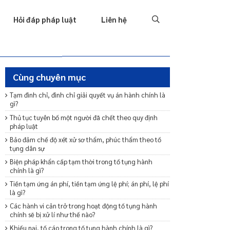
Tố tụng
Thu hồi nợ
Hình sự
Hôn nhân & Gia đình
T
Hỏi đáp pháp luật
Liên hệ
Cùng chuyên mục
Tạm đình chỉ, đình chỉ giải quyết vụ án hành chính là
gì?
Thủ tục tuyên bố một người đã chết theo quy định
pháp luật
Bảo đảm chế độ xét xử sơ thẩm, phúc thẩm theo tố
tụng dân sự
Biện pháp khẩn cấp tạm thời trong tố tụng hành
chính là gì?
Tiền tạm ứng án phí, tiền tạm ứng lệ phí; án phí, lệ phí
là gì?
Các hành vi cản trở trong hoạt động tố tụng hành
chính sẽ bị xử lí như thế nào?
Khiếu nại, tố cáo trong tố tụng hành chính là gì?