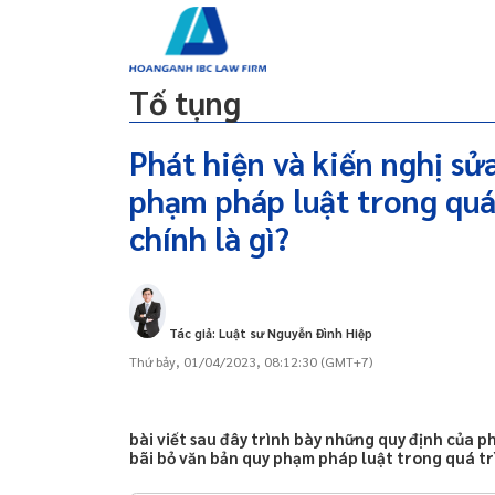
g
Lao động
Dự án đầu tư
Dân sự
Đất đai
Tố tụng
Phát hiện và kiến nghị sử
phạm pháp luật trong quá 
 qua zalo 24/24, dịch
Căn cứ pháp lý
ine
chính là gì?
Khái niệm sửa đổi bổ sung hoặc bãi bỏ văn bản
y/doanh nghiệp tại Đà
quy phạm pháp luật hành chính
Văn bản quy phạm pháp luật là gì?
 qua zalo 24/24, dịch
Phát hiện và kiến nghị sửa đổi, bổ sung hoặc bãi
Tác giả: Luật sư Nguyễn Đình Hiệp
ine
bỏ văn bản quy phạm pháp luật
Thứ bảy, 01/04/2023, 08:12:30 (GMT+7)
y/doanh nghiệp tại Đà
Thẩm quyền kiến nghị sửa đổi, bổ sung hoặc bãi
bỏ văn bản quy phạm pháp luật
Trách nhiệm giải quyết đề nghị về việc kiến
bài viết sau đây trình bày những quy định của ph
y/doanh nghiệp tại
nghị sửa đổi, bổ sung hoặc bãi bỏ văn bản quy
bãi bỏ văn bản quy phạm pháp luật trong quá tr
phạm pháp luật