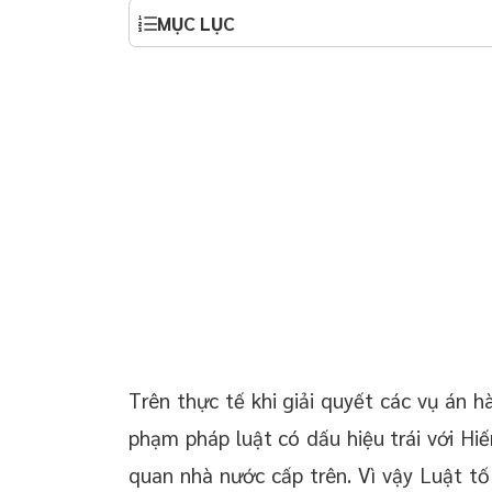
 chuyển giao công
Trách nhiệm thực hiện kiến nghị sửa đổi, bổ
MỤC LỤC
sung hoặc bãi bỏ văn bản quy phạm pháp luật
 doanh nghiệp trọn
oanh nghiệp mới
 thường xuyên cho
 thường xuyên cho
p – Startup
Trên thực tế khi giải quyết các vụ án 
phạm pháp luật có dấu hiệu trái với Hi
quan nhà nước cấp trên. Vì vậy Luật t