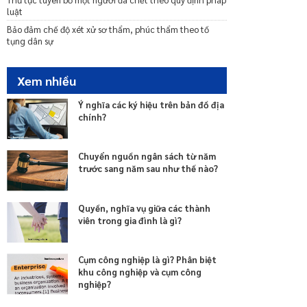
những gì?
luật
Quy định chung của phiên tòa sơ thẩm vụ án hành
Bảo đảm chế độ xét xử sơ thẩm, phúc thẩm theo tố
chính là gì?
tụng dân sự
Xem nhiều
Ý nghĩa các ký hiệu trên bản đồ địa
chính?
Chuyển nguồn ngân sách từ năm
trước sang năm sau như thế nào?
Quyền, nghĩa vụ giữa các thành
viên trong gia đình là gì?
Cụm công nghiệp là gì? Phân biệt
khu công nghiệp và cụm công
nghiệp?