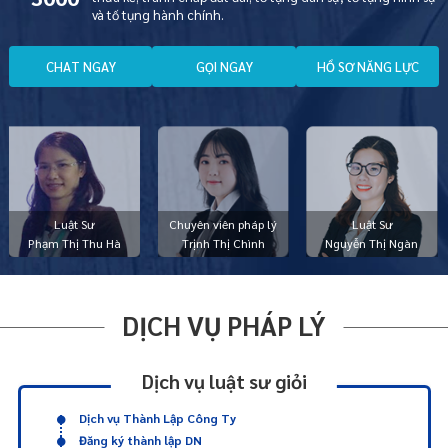
và tố tụng hành chính.
C
H
A
T
N
G
A
Y
G
Ọ
I
N
G
A
Y
H
Ồ
S
Ơ
N
Ă
N
G
L
Ự
C
Luật Sư
Chuyên viên pháp lý
Luật Sư
Phạm Thị Thu Hà
Trịnh Thị Chình
Nguyễn Thị Ngàn
DỊCH VỤ PHÁP LÝ
Dịch vụ luật sư giỏi
Dịch vụ Thành Lập Công Ty
Đăng ký thành lập DN