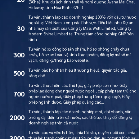
(30ha); Khu du lịch sinh thái và nghỉ dưỡng Avana Mai Chau
Hideway, tỉnh Hòa Bình (32ha)
Tư vấn, thành lập các doanh nghiệp 100% vốn đầu tư nước
ngoài tại Việt Nam trong các lĩnh vực. Tiêu biểu như Dự án
30
nhà máy sản xuất của Công ty Mass Well Limited, Công ty
Modern Shine Limited tại Trung tâm công nghiệp GNP Yên
Bình
Tư vấn hồ sơ công bố sản phẩm, hồ sơ phòng cháy chữa
300
cháy, hồ sơ an toàn vệ sinh thực phẩm, đăng ký mã số mã
vạch, đăng ký/thông báo website…
Tư vấn bảo hộ nhãn hiệu (thương hiệu), quyền tác giả,
500
sáng chế
Tư vấn, thực hiện các thủ tục, giấy phép con như: Giấy
phép lao động cho người nước ngoài, cấp phép tạm trú cho
700
người nước ngoài, Giấy phép trung tâm ngoại ngữ, Giấy
phép ngành dược, Giấy phép quảng cáo…
Tư vấn, thành lập các doanh nghiệp mới, chi nhánh, văn
2000
phòng đại diện trên cả nước; các thủ tục thay đổi đăng ký
doanh nghiệp trên cả nước
Tư vấn các vụ việc ly hôn, chia tài sản, quyền nuôi con; chia
3000
thừa kế; tranh chấp đất đai; tố tụng dân sự, tố tụng hình sự