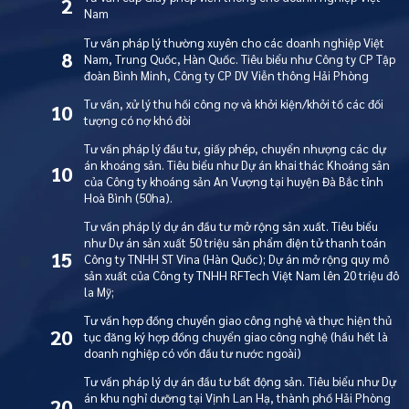
2
Nam
Tư vấn pháp lý thường xuyên cho các doanh nghiệp Việt
8
Nam, Trung Quốc, Hàn Quốc. Tiêu biểu như Công ty CP Tập
đoàn Bình Minh, Công ty CP DV Viễn thông Hải Phòng
Tư vấn, xử lý thu hồi công nợ và khởi kiện/khởi tố các đối
10
tượng có nợ khó đòi
Tư vấn pháp lý đầu tư, giấy phép, chuyển nhượng các dự
án khoáng sản. Tiêu biểu như Dự án khai thác Khoáng sản
10
của Công ty khoáng sản An Vượng tại huyện Đà Bắc tỉnh
Hoà Bình (50ha).
Tư vấn pháp lý dự án đầu tư mở rộng sản xuất. Tiêu biểu
như Dự án sản xuất 50 triệu sản phẩm điện tử thanh toán
15
Công ty TNHH ST Vina (Hàn Quốc); Dự án mở rộng quy mô
sản xuất của Công ty TNHH RFTech Việt Nam lên 20 triệu đô
la Mỹ;
Tư vấn hợp đồng chuyển giao công nghệ và thực hiện thủ
20
tục đăng ký hợp đồng chuyển giao công nghệ (hầu hết là
doanh nghiệp có vốn đầu tư nước ngoài)
Tư vấn pháp lý dự án đầu tư bất động sản. Tiêu biểu như Dự
án khu nghỉ dưỡng tại Vịnh Lan Hạ, thành phố Hải Phòng
20