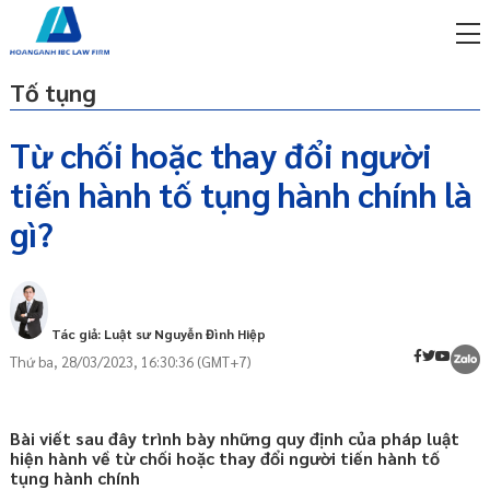
Tố tụng
Từ chối hoặc thay đổi người
tiến hành tố tụng hành chính là
miễn phí qua zalo
Căn cứ pháp lý
ật sư trực tuyến online
gì?
Những trường hợp phải từ chối hoặc
p công ty/doanh nghiệp
thay đổi người tiến hành tố tụng
trọn gói
Thay đổi thẩm phán, hội thẩm nhân dân
miễn phí qua zalo
Tác giả: Luật sư Nguyễn Đình Hiệp
Thay đổi thư kí tòa án, thẩm tra viên.
ật sư trực tuyến online
Thứ ba, 28/03/2023, 16:30:36 (GMT+7)
Thủ tục từ chối tiến hành tố tụng hoặc
p công ty/doanh nghiệp
đề nghị thay đổi Thẩm phán, Hội thẩm nhân
trọn gói
dân, Thẩm tra viên, Thư ký Tòa án
Bài viết sau đây trình bày những quy định của pháp luật
Quyết định việc thay đổi Thẩm phán, Hội
p công ty/doanh nghiệp
hiện hành về từ chối hoặc thay đổi người tiến hành tố
thẩm nhân dân, Thẩm tra viên, Thư ký Tòa
trọn gói
tụng hành chính
án