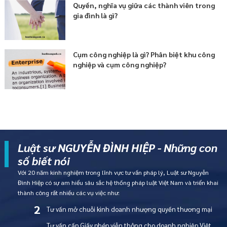
Quyền, nghĩa vụ giữa các thành viên trong
gia đình là gì?
Cụm công nghiệp là gì? Phân biệt khu công
nghiệp và cụm công nghiệp?
Luật sư NGUYỄN ĐÌNH HIỆP - Những con
số biết nói
Với 20 năm kinh nghiệm trong lĩnh vực tư vấn pháp lý, Luật sư Nguyễn
Đình Hiệp có sự am hiểu sâu sắc hệ thống pháp luật Việt Nam và triển khai
thành công rất nhiều các vụ việc như:
2
Tư vấn mở chuỗi kinh doanh nhượng quyền thương mại
Tư vấn cấp Giấy phép viễn thông cho doanh nghiệp Việt