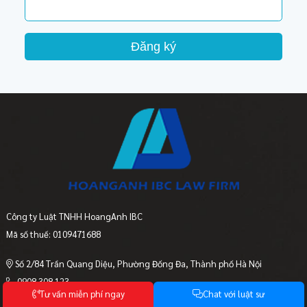
Đăng ký
Công ty Luật TNHH HoangAnh IBC
Mã số thuế: 0109471688
Số 2/84 Trần Quang Diệu, Phường Đống Đa, Thành phố Hà Nội
0908 308 123
T
ư
v
ấ
n
m
i
ễ
n
p
h
í
n
g
a
y
C
h
a
t
v
ớ
i
l
u
ậ
t
s
ư
luatsu@luathoanganh.vn