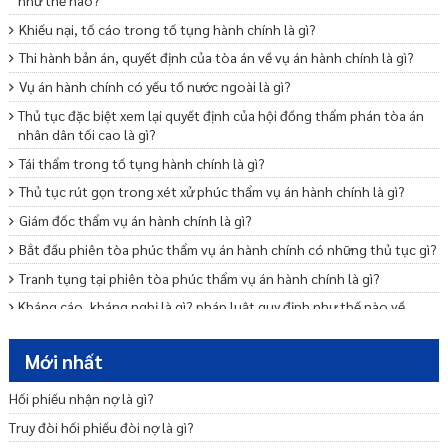
Khiếu nại, tố cáo trong tố tụng hành chính là gì?
Thi hành bản án, quyết định của tòa án về vụ án hành chính là gì?
Vụ án hành chính có yếu tố nước ngoài là gì?
Thủ tục đặc biệt xem lại quyết định của hội đồng thẩm phán tòa án
nhân dân tối cao là gì?
Tái thẩm trong tố tụng hành chính là gì?
Thủ tục rút gọn trong xét xử phúc thẩm vụ án hành chính là gì?
Giám đốc thẩm vụ án hành chính là gì?
Bắt đầu phiên tòa phúc thẩm vụ án hành chính có những thủ tục gì?
Tranh tụng tại phiên tòa phúc thẩm vụ án hành chính là gì?
Kháng cáo, kháng nghị là gì? pháp luật quy định như thế nào về
kháng cáo, kháng nghị?
Nghị án, tuyên án và bản án sơ thẩm vụ án hành chính là gì?
Mới nhất
Hỏi và tranh luận tại phiên tòa sơ thẩm vụ án hành chính là gì?
Hối phiếu nhận nợ là gì?
Thủ tục bắt đầu phiên tòa sơ thẩm vụ án hành gồm những gì?
Truy đòi hối phiếu đòi nợ là gì?
Quy định chung của phiên tòa sơ thẩm vụ án hành chính là gì?