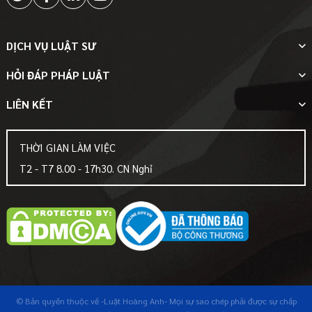
DỊCH VỤ LUẬT SƯ
HỎI ĐÁP PHÁP LUẬT
LIÊN KẾT
THỜI GIAN LÀM VIỆC
T2 - T7 8.00 - 17h30. CN Nghỉ
© Bản quyền thuộc về
-Luật Hoàng Anh-
Mọi sự sao chép phải được sự chấp