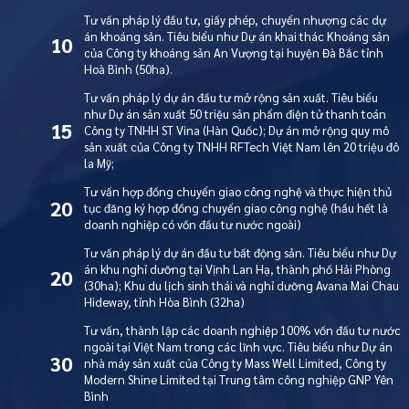
Tư vấn pháp lý đầu tư, giấy phép, chuyển nhượng các dự
án khoáng sản. Tiêu biểu như Dự án khai thác Khoáng sản
10
của Công ty khoáng sản An Vượng tại huyện Đà Bắc tỉnh
Hoà Bình (50ha).
Tư vấn pháp lý dự án đầu tư mở rộng sản xuất. Tiêu biểu
như Dự án sản xuất 50 triệu sản phẩm điện tử thanh toán
15
Công ty TNHH ST Vina (Hàn Quốc); Dự án mở rộng quy mô
sản xuất của Công ty TNHH RFTech Việt Nam lên 20 triệu đô
la Mỹ;
Tư vấn hợp đồng chuyển giao công nghệ và thực hiện thủ
20
tục đăng ký hợp đồng chuyển giao công nghệ (hầu hết là
doanh nghiệp có vốn đầu tư nước ngoài)
Tư vấn pháp lý dự án đầu tư bất động sản. Tiêu biểu như Dự
án khu nghỉ dưỡng tại Vịnh Lan Hạ, thành phố Hải Phòng
20
(30ha); Khu du lịch sinh thái và nghỉ dưỡng Avana Mai Chau
Hideway, tỉnh Hòa Bình (32ha)
Tư vấn, thành lập các doanh nghiệp 100% vốn đầu tư nước
ngoài tại Việt Nam trong các lĩnh vực. Tiêu biểu như Dự án
30
nhà máy sản xuất của Công ty Mass Well Limited, Công ty
Modern Shine Limited tại Trung tâm công nghiệp GNP Yên
Bình