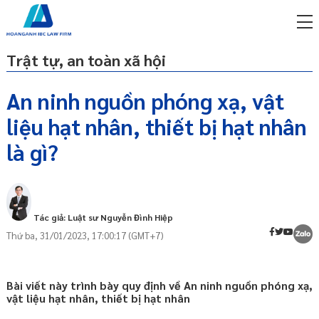
Trật tự, an toàn xã hội
An ninh nguồn phóng xạ, vật
liệu hạt nhân, thiết bị hạt nhân
miễn phí qua zalo
Biện pháp bảo đảm an ninh đối với tổ
ật sư trực tuyến online
là gì?
chức, cá nhân có nguồn phóng xạ, vật liệu
hạt nhân, thiết bị hạt nhân
p công ty/doanh nghiệp
trọn gói
Bảo đảm an ninh đối với tổ chức, cá nhân
quản lý nguồn phóng xạ có mức độ nguy
miễn phí qua zalo
Tác giả: Luật sư Nguyễn Đình Hiệp
hiểm từ trung bình trở lên và quản lý vật
ật sư trực tuyến online
liệu hạt nhân, thiết bị hạt nhân
Thứ ba, 31/01/2023, 17:00:17 (GMT+7)
p công ty/doanh nghiệp
trọn gói
Bài viết này trình bày quy định về An ninh nguồn phóng xạ,
p công ty/doanh nghiệp
vật liệu hạt nhân, thiết bị hạt nhân
trọn gói