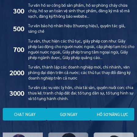
Tư vấn hồ sơ công bố sản phẩm, hồ sơ phòng cháy chữa
300
cháy, hồ sơ an toàn vệ sinh thực phẩm, đăng ký mã số mã
vạch, đăng ký/thông báo website…
Tư vấn bảo hộ nhãn hiệu (thương hiệu), quyền tác giả,
500
sáng chế
Tư vấn, thực hiện các thủ tục, giấy phép con như: Giấy
phép lao động cho người nước ngoài, cấp phép tạm trú cho
700
người nước ngoài, Giấy phép trung tâm ngoại ngữ, Giấy
phép ngành dược, Giấy phép quảng cáo…
Tư vấn, thành lập các doanh nghiệp mới, chi nhánh, văn
2000
phòng đại diện trên cả nước; các thủ tục thay đổi đăng ký
doanh nghiệp trên cả nước
Tư vấn các vụ việc ly hôn, chia tài sản, quyền nuôi con; chia
3000
thừa kế; tranh chấp đất đai; tố tụng dân sự, tố tụng hình sự
và tố tụng hành chính.
C
H
A
T
N
G
A
Y
G
Ọ
I
N
G
A
Y
H
Ồ
S
Ơ
N
Ă
N
G
L
Ự
C