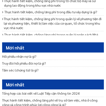
Thực hành tiết kiệm, chống lãng phí trong tổ chức bộ máy và sử
dụng lao động trong khu vực nhà nước
Thực hành tiết kiệm, chống lãng phí trong đầu tư xây dựng là gì?
Thực hành tiết kiệm, chống lãng phí trong quản lý về phương tiện đi
lại và phương tiện, thiết bị làm việc của cơ quan, tổ chức trong khu
vực nhà nước
Thực hành tiết kiệm, chống lãng phí trong quản lý ngân sách Nhà
nước như thế nào?
Thực hành tiết kiệm, chống lãng phí trong việc ban hành, thực hiện
Mới nhất
định mức, tiêu chuẩn, chế độ như thế nào?
Hối phiếu nhận nợ là gì?
Xử lý thông tin phát hiện lãng phí như thế nào?
Truy đòi hối phiếu đòi nợ là gì?
Tại sao phải công khai về thực hành tiết kiệm, chống lãng phí?
Tấm séc (chứng từ) là gì?
Biện pháp tạm thời trong phòng, chống rửa tiền là gì?
Xây dựng quy định nội về phòng, chống rửa tiền như thế nào?
Mới nhất
Quyền tự do báo chí, quyền tự do ngôn luận trên báo chí của công
dân được quy định ra sao?
Tổng hợp các bài viết về Luật Tiếp cận thông tin 2024
Thực hành tiết kiệm, chống lãng phí về trụ sở làm việc, nhà ở công
cộng và công trình phúc lợi công cộng là gì?