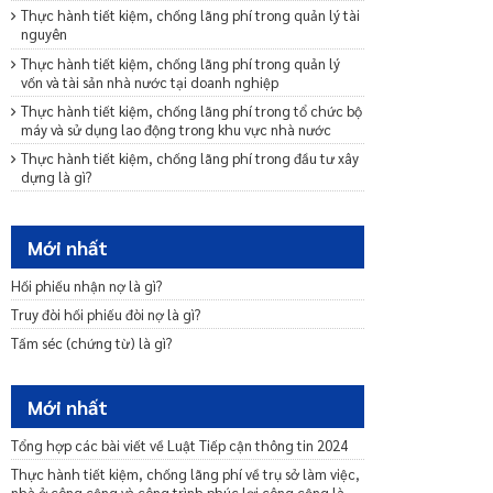
Thực hành tiết kiệm, chống lãng phí trong quản lý tài
nguyên
Thực hành tiết kiệm, chống lãng phí trong quản lý
vốn và tài sản nhà nước tại doanh nghiệp
Thực hành tiết kiệm, chống lãng phí trong tổ chức bộ
máy và sử dụng lao động trong khu vực nhà nước
Thực hành tiết kiệm, chống lãng phí trong đầu tư xây
dựng là gì?
Thực hành tiết kiệm, chống lãng phí trong quản lý về
phương tiện đi lại và phương tiện, thiết bị làm việc
của cơ quan, tổ chức trong khu vực nhà nước
Mới nhất
Thực hành tiết kiệm, chống lãng phí trong quản lý
Hối phiếu nhận nợ là gì?
ngân sách Nhà nước như thế nào?
Truy đòi hối phiếu đòi nợ là gì?
Thực hành tiết kiệm, chống lãng phí trong việc ban
hành, thực hiện định mức, tiêu chuẩn, chế độ như
Tấm séc (chứng từ) là gì?
thế nào?
Xử lý thông tin phát hiện lãng phí như thế nào?
Mới nhất
Tại sao phải công khai về thực hành tiết kiệm, chống
lãng phí?
Tổng hợp các bài viết về Luật Tiếp cận thông tin 2024
Biện pháp tạm thời trong phòng, chống rửa tiền là gì?
Thực hành tiết kiệm, chống lãng phí về trụ sở làm việc,
Xây dựng quy định nội về phòng, chống rửa tiền như
nhà ở công cộng và công trình phúc lợi công cộng là