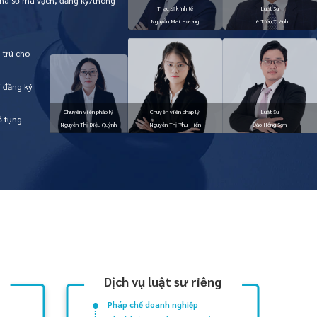
 mã số mã vạch, đăng ký/thông
 trú cho
i đăng ký
ố tụng
Dịch vụ luật sư riêng
Pháp chế doanh nghiệp