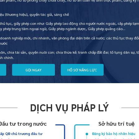
 sản phẩm, hồ sơ phòng cháy chữa cháy, hồ sơ an toàn vệ sinh thực phẩm, đăng ký
ệu (thương hiệu), quyền tác giả, sáng chế
 thủ tục, giấy phép con như: Giấy phép lao động cho người nước ngoài, cấp phép tạm
ấy phép trung tâm ngoại ngữ, Giấy phép ngành dược, Giấy phép quảng cáo…
 doanh nghiệp mới, chi nhánh, văn phòng đại diện trên cả nước; các thủ tục thay đổ
 nước
hôn, chia tài sản, quyền nuôi con; chia thừa kế; tranh chấp đất đai; tố tụng dân sự, t
nh chính.
G
Ọ
I
N
G
A
Y
H
Ồ
S
Ơ
N
Ă
N
G
L
Ự
C
DỊCH VỤ PHÁP LÝ
Đầu tư trong nước
Sở hữu trí tuệ
ấp QĐ chủ trương đầu tư
Đăng ký bảo hộ nhãn hiệu