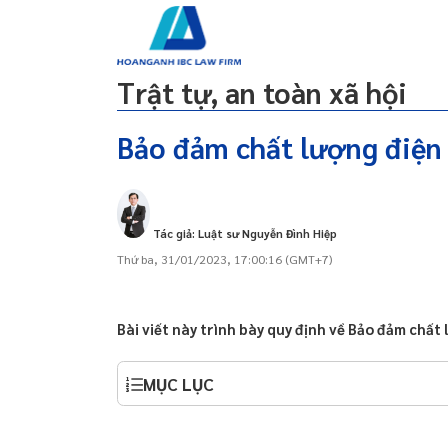
g
Lao động
Dự án đầu tư
Dân sự
Đất đai
Trật tự, an toàn xã hội
Bảo đảm chất lượng điện 
 qua zalo 24/24, dịch
Trách nhiệm của đơn vị điện lực
ine
Trách nhiệm của bên mua điện
Tác giả: Luật sư Nguyễn Đình Hiệp
y/doanh nghiệp tại Đà
Thứ ba, 31/01/2023, 17:00:16 (GMT+7)
 qua zalo 24/24, dịch
ine
Bài viết này trình bày quy định về Bảo đảm chất
y/doanh nghiệp tại Đà
MỤC LỤC
y/doanh nghiệp tại