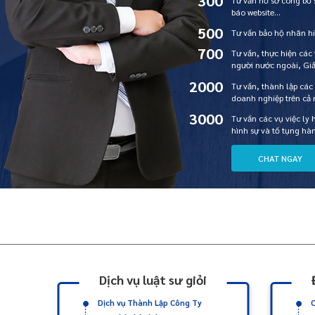
300
Tư vấn hồ sơ công bố
báo website…
500
Tư vấn bảo hộ nhãn hi
700
Tư vấn, thực hiện các
người nước ngoài, Gi
2000
Tư vấn, thành lập các
doanh nghiệp trên cả
3000
Tư vấn các vụ việc ly 
hình sự và tố tụng hà
C
H
A
T
N
G
A
Y
Dịch vụ luật sư giỏi
Dịch vụ Thành Lập Công Ty
C