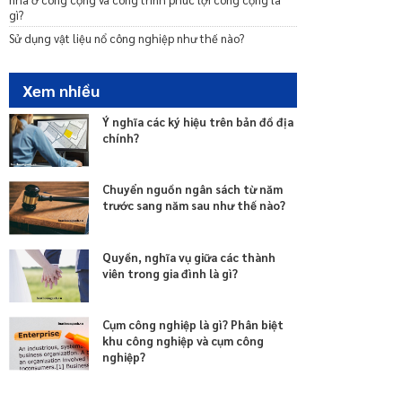
thế nào?
gì?
Quyền tự do báo chí, quyền tự do ngôn luận trên báo
Sử dụng vật liệu nổ công nghiệp như thế nào?
chí của công dân được quy định ra sao?
Xem nhiều
Ý nghĩa các ký hiệu trên bản đồ địa
chính?
Chuyển nguồn ngân sách từ năm
trước sang năm sau như thế nào?
Quyền, nghĩa vụ giữa các thành
viên trong gia đình là gì?
Cụm công nghiệp là gì? Phân biệt
khu công nghiệp và cụm công
nghiệp?