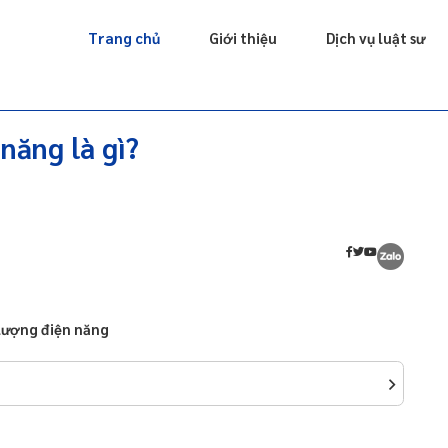
Giấy phép
Doanh nghiệp
Sở hữu trí tuệ
Luật sư riêng
Trang chủ
Giới thiệu
Dịch vụ luật sư
năng là gì?
 lượng điện năng