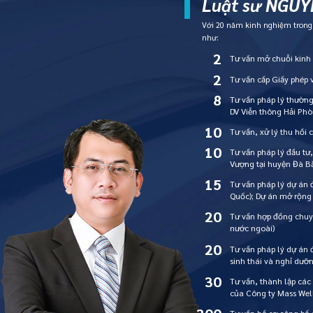
Luật sư NGUYỄ
Với 20 năm kinh nghiệm trong l
như:
2
Tư vấn mở chuỗi kin
2
Tư vấn cấp Giấy phép
8
Tư vấn pháp lý thườn
DV Viễn thông Hải Ph
10
Tư vấn, xử lý thu hồi 
10
Tư vấn pháp lý đầu tư
Vượng tại huyện Đà Bắ
15
Tư vấn pháp lý dự án 
Quốc); Dự án mở rộng
20
Tư vấn hợp đồng chuy
nước ngoài)
20
Tư vấn pháp lý dự án 
sinh thái và nghỉ dư
30
Tư vấn, thành lập các
của Công ty Mass Wel