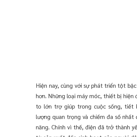
 chuyển giao công
 doanh nghiệp trọn
oanh nghiệp mới
 thường xuyên cho
 thường xuyên cho
p – Startup
Hiện nay, cùng với sự phát triển tột bậc
hơn. Những loại máy móc, thiết bị hiện
to lớn trợ giúp trong cuộc sống, tiế
lượng quan trọng và chiếm đa số nhất để
năng. Chính vì thế, điện đã trở thành y