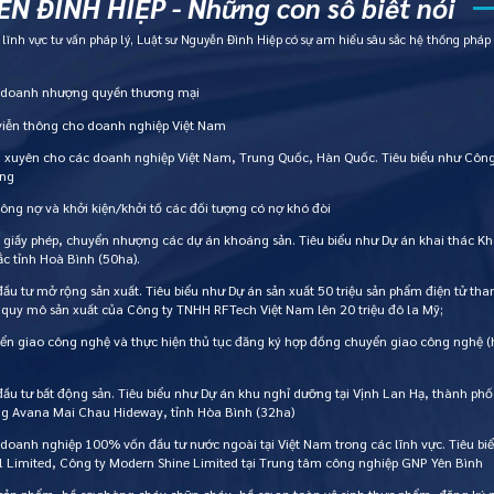
N ĐÌNH HIỆP - Những con số biết nói
ĩnh vực tư vấn pháp lý, Luật sư Nguyễn Đình Hiệp có sự am hiểu sâu sắc hệ thống pháp l
h doanh nhượng quyền thương mại
 viễn thông cho doanh nghiệp Việt Nam
g xuyên cho các doanh nghiệp Việt Nam, Trung Quốc, Hàn Quốc. Tiêu biểu như Công
òng
công nợ và khởi kiện/khởi tố các đối tượng có nợ khó đòi
, giấy phép, chuyển nhượng các dự án khoáng sản. Tiêu biểu như Dự án khai thác 
c tỉnh Hoà Bình (50ha).
đầu tư mở rộng sản xuất. Tiêu biểu như Dự án sản xuất 50 triệu sản phẩm điện tử t
 quy mô sản xuất của Công ty TNHH RFTech Việt Nam lên 20 triệu đô la Mỹ;
ển giao công nghệ và thực hiện thủ tục đăng ký hợp đồng chuyển giao công nghệ (
đầu tư bất động sản. Tiêu biểu như Dự án khu nghỉ dưỡng tại Vịnh Lan Hạ, thành phố
ỡng Avana Mai Chau Hideway, tỉnh Hòa Bình (32ha)
 doanh nghiệp 100% vốn đầu tư nước ngoài tại Việt Nam trong các lĩnh vực. Tiêu b
l Limited, Công ty Modern Shine Limited tại Trung tâm công nghiệp GNP Yên Bình