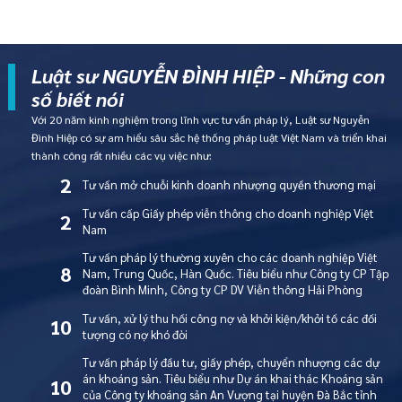
Luật sư NGUYỄN ĐÌNH HIỆP - Những con
số biết nói
Với 20 năm kinh nghiệm trong lĩnh vực tư vấn pháp lý, Luật sư Nguyễn
Đình Hiệp có sự am hiểu sâu sắc hệ thống pháp luật Việt Nam và triển khai
thành công rất nhiều các vụ việc như:
2
Tư vấn mở chuỗi kinh doanh nhượng quyền thương mại
Tư vấn cấp Giấy phép viễn thông cho doanh nghiệp Việt
2
Nam
Tư vấn pháp lý thường xuyên cho các doanh nghiệp Việt
8
Nam, Trung Quốc, Hàn Quốc. Tiêu biểu như Công ty CP Tập
đoàn Bình Minh, Công ty CP DV Viễn thông Hải Phòng
Tư vấn, xử lý thu hồi công nợ và khởi kiện/khởi tố các đối
10
tượng có nợ khó đòi
Tư vấn pháp lý đầu tư, giấy phép, chuyển nhượng các dự
án khoáng sản. Tiêu biểu như Dự án khai thác Khoáng sản
10
của Công ty khoáng sản An Vượng tại huyện Đà Bắc tỉnh