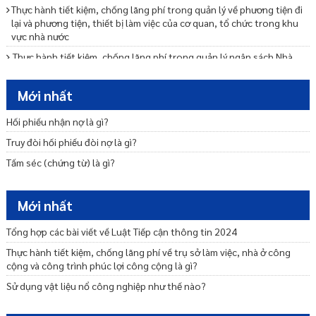
Thực hành tiết kiệm, chống lãng phí trong quản lý về phương tiện đi
lại và phương tiện, thiết bị làm việc của cơ quan, tổ chức trong khu
vực nhà nước
Thực hành tiết kiệm, chống lãng phí trong quản lý ngân sách Nhà
nước như thế nào?
Thực hành tiết kiệm, chống lãng phí trong việc ban hành, thực hiện
Mới nhất
định mức, tiêu chuẩn, chế độ như thế nào?
Hối phiếu nhận nợ là gì?
Xử lý thông tin phát hiện lãng phí như thế nào?
Truy đòi hối phiếu đòi nợ là gì?
Tại sao phải công khai về thực hành tiết kiệm, chống lãng phí?
Tấm séc (chứng từ) là gì?
Biện pháp tạm thời trong phòng, chống rửa tiền là gì?
Xây dựng quy định nội về phòng, chống rửa tiền như thế nào?
Mới nhất
Quyền tự do báo chí, quyền tự do ngôn luận trên báo chí của công
dân được quy định ra sao?
Tổng hợp các bài viết về Luật Tiếp cận thông tin 2024
Thực hành tiết kiệm, chống lãng phí về trụ sở làm việc, nhà ở công
cộng và công trình phúc lợi công cộng là gì?
Sử dụng vật liệu nổ công nghiệp như thế nào?