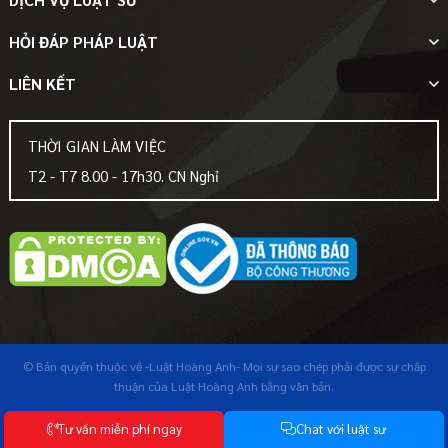
HỎI ĐÁP PHÁP LUẬT
LIÊN KẾT
THỜI GIAN LÀM VIỆC
T2 - T7 8.00 - 17h30. CN Nghỉ
© Bản quyền thuộc về
-Luật Hoàng Anh-
Mọi sự sao chép phải được sự chấp
thuận của Luật Hoàng Anh bằng văn bản.
T
ư
v
ấ
n
m
i
ễ
n
p
h
í
n
g
a
y
C
h
a
t
v
ớ
i
l
u
ậ
t
s
ư