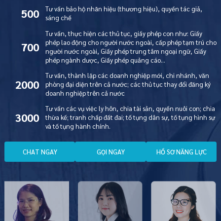
Tư vấn bảo hộ nhãn hiệu (thương hiệu), quyền tác giả,
500
sáng chế
Tư vấn, thực hiện các thủ tục, giấy phép con như: Giấy
phép lao động cho người nước ngoài, cấp phép tạm trú cho
700
người nước ngoài, Giấy phép trung tâm ngoại ngữ, Giấy
phép ngành dược, Giấy phép quảng cáo…
Tư vấn, thành lập các doanh nghiệp mới, chi nhánh, văn
2000
phòng đại diện trên cả nước; các thủ tục thay đổi đăng ký
doanh nghiệp trên cả nước
Tư vấn các vụ việc ly hôn, chia tài sản, quyền nuôi con; chia
3000
thừa kế; tranh chấp đất đai; tố tụng dân sự, tố tụng hình sự
và tố tụng hành chính.
C
H
A
T
N
G
A
Y
G
Ọ
I
N
G
A
Y
H
Ồ
S
Ơ
N
Ă
N
G
L
Ự
C