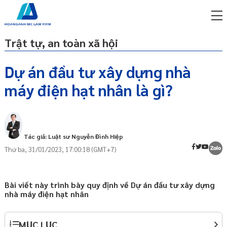
Trật tự, an toàn xã hội
Dự án đầu tư xây dựng nhà
máy điện hạt nhân là gì?
miễn phí qua zalo
Khái quát
ật sư trực tuyến online
Thành phần hồ sơ dự án
p công ty/doanh nghiệp
trọn gói
Tác giả: Luật sư Nguyễn Đình Hiệp
Thứ ba, 31/01/2023, 17:00:18 (GMT+7)
miễn phí qua zalo
ật sư trực tuyến online
p công ty/doanh nghiệp
Bài viết này trình bày quy định về Dự án đầu tư xây dựng
trọn gói
nhà máy điện hạt nhân
p công ty/doanh nghiệp
trọn gói
MỤC LỤC