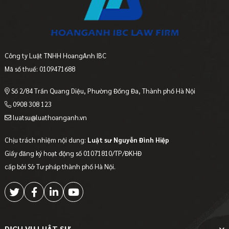
Công ty Luật TNHH HoangAnh IBC
Mã số thuế: 0109471688
Số 2/84 Trần Quang Diệu, Phường Đống Đa, Thành phố Hà Nội
0908 308 123
luatsu@luathoanganh.vn
Chịu trách nhiệm nội dung:
Luật sư Nguyễn Đình Hiệp
Giấy đăng ký hoạt động số 01071810/TP/ĐKHĐ
cấp bởi Sở Tư pháp thành phố Hà Nội.
DỊCH VỤ LUẬT SƯ