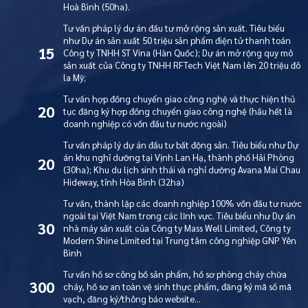
Hoà Bình (50ha).
Tư vấn pháp lý dự án đầu tư mở rộng sản xuất. Tiêu biểu
như Dự án sản xuất 50 triệu sản phẩm điện tử thanh toán
15
Công ty TNHH ST Vina (Hàn Quốc); Dự án mở rộng quy mô
sản xuất của Công ty TNHH RFTech Việt Nam lên 20 triệu đô
la Mỹ;
Tư vấn hợp đồng chuyển giao công nghệ và thực hiện thủ
20
tục đăng ký hợp đồng chuyển giao công nghệ (hầu hết là
doanh nghiệp có vốn đầu tư nước ngoài)
Tư vấn pháp lý dự án đầu tư bất động sản. Tiêu biểu như Dự
án khu nghỉ dưỡng tại Vịnh Lan Hạ, thành phố Hải Phòng
20
(30ha); Khu du lịch sinh thái và nghỉ dưỡng Avana Mai Chau
Hideway, tỉnh Hòa Bình (32ha)
Tư vấn, thành lập các doanh nghiệp 100% vốn đầu tư nước
ngoài tại Việt Nam trong các lĩnh vực. Tiêu biểu như Dự án
30
nhà máy sản xuất của Công ty Mass Well Limited, Công ty
Modern Shine Limited tại Trung tâm công nghiệp GNP Yên
Bình
Tư vấn hồ sơ công bố sản phẩm, hồ sơ phòng cháy chữa
300
cháy, hồ sơ an toàn vệ sinh thực phẩm, đăng ký mã số mã
vạch, đăng ký/thông báo website…