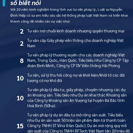
số biết nói
Với 20 năm kinh nghiệm trong lĩnh vực tư vấn pháp lý, Luật sư Nguyễn
Đình Hiệp có sự am hiểu sâu sắc hệ thống pháp luật Việt Nam và triển khai
thành công rất nhiều các vụ việc như:
2
Tư vấn mở chuỗi kinh doanh nhượng quyền thương mại
Tư vấn cấp Giấy phép viễn thông cho doanh nghiệp Việt
2
Nam
Tư vấn pháp lý thường xuyên cho các doanh nghiệp Việt
8
Nam, Trung Quốc, Hàn Quốc. Tiêu biểu như Công ty CP Tập
đoàn Bình Minh, Công ty CP DV Viễn thông Hải Phòng
Tư vấn, xử lý thu hồi công nợ và khởi kiện/khởi tố các đối
10
tượng có nợ khó đòi
Tư vấn pháp lý đầu tư, giấy phép, chuyển nhượng các dự
án khoáng sản. Tiêu biểu như Dự án khai thác Khoáng sản
10
của Công ty khoáng sản An Vượng tại huyện Đà Bắc tỉnh
Hoà Bình (50ha).
Tư vấn pháp lý dự án đầu tư mở rộng sản xuất. Tiêu biểu
như Dự án sản xuất 50 triệu sản phẩm điện tử thanh toán
15
Công ty TNHH ST Vina (Hàn Quốc); Dự án mở rộng quy mô
sản xuất của Công ty TNHH RFTech Việt Nam lên 20 triệu đô