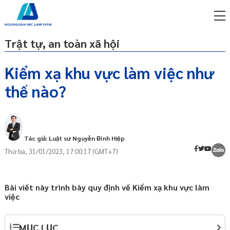
Trật tự, an toàn xã hội
Kiểm xạ khu vực làm việc như
thế nào?
miễn phí qua zalo
Kiểm xạ là gì?
ật sư trực tuyến online
Kiểm xạ khu làm việc
p công ty/doanh nghiệp
trọn gói
Tác giả: Luật sư Nguyễn Đình Hiệp
Thứ ba, 31/01/2023, 17:00:17 (GMT+7)
miễn phí qua zalo
ật sư trực tuyến online
p công ty/doanh nghiệp
Bài viết này trình bày quy định về Kiểm xạ khu vực làm
trọn gói
việc
p công ty/doanh nghiệp
trọn gói
MỤC LỤC