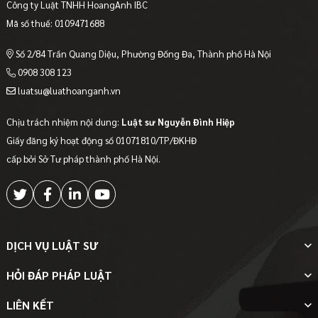
Công ty Luật TNHH HoangAnh IBC
Mã số thuế: 0109471688
Số 2/84 Trần Quang Diệu, Phường Đống Đa, Thành phố Hà Nội
0908 308 123
luatsu@luathoanganh.vn
Chịu trách nhiệm nội dung:
Luật sư Nguyễn Đình Hiệp
Giấy đăng ký hoạt động số 01071810/TP/ĐKHĐ
cấp bởi Sở Tư pháp thành phố Hà Nội.
DỊCH VỤ LUẬT SƯ
HỎI ĐÁP PHÁP LUẬT
LIÊN KẾT