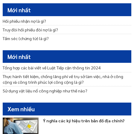
Thực hành tiết kiệm, chống lãng phí trong việc ban hành, thực hiện
Mới nhất
định mức, tiêu chuẩn, chế độ như thế nào?
Hối phiếu nhận nợ là gì?
Xử lý thông tin phát hiện lãng phí như thế nào?
Truy đòi hối phiếu đòi nợ là gì?
Tại sao phải công khai về thực hành tiết kiệm, chống lãng phí?
Tấm séc (chứng từ) là gì?
Biện pháp tạm thời trong phòng, chống rửa tiền là gì?
Xây dựng quy định nội về phòng, chống rửa tiền như thế nào?
Mới nhất
Quyền tự do báo chí, quyền tự do ngôn luận trên báo chí của công
dân được quy định ra sao?
Tổng hợp các bài viết về Luật Tiếp cận thông tin 2024
Thực hành tiết kiệm, chống lãng phí về trụ sở làm việc, nhà ở công
cộng và công trình phúc lợi công cộng là gì?
Sử dụng vật liệu nổ công nghiệp như thế nào?
Xem nhiều
Ý nghĩa các ký hiệu trên bản đồ địa chính?