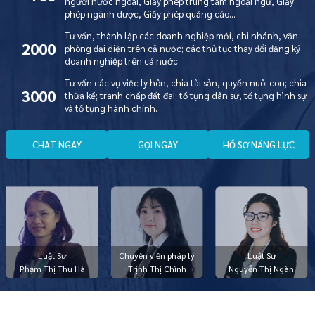
người nước ngoài, Giấy phép trung tâm ngoại ngữ, Giấy
phép ngành dược, Giấy phép quảng cáo…
Tư vấn, thành lập các doanh nghiệp mới, chi nhánh, văn
2000
phòng đại diện trên cả nước; các thủ tục thay đổi đăng ký
doanh nghiệp trên cả nước
Tư vấn các vụ việc ly hôn, chia tài sản, quyền nuôi con; chia
3000
thừa kế; tranh chấp đất đai; tố tụng dân sự, tố tụng hình sự
và tố tụng hành chính.
C
H
A
T
N
G
A
Y
G
Ọ
I
N
G
A
Y
H
Ồ
S
Ơ
N
Ă
N
G
L
Ự
C
Luật Sư
Chuyên viên pháp lý
Luật Sư
Phạm Thị Thu Hà
Trịnh Thị Chình
Nguyễn Thị Ngàn