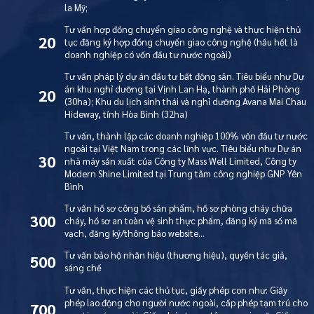
la Mỹ;
Tư vấn hợp đồng chuyển giao công nghệ và thực hiện thủ
20
tục đăng ký hợp đồng chuyển giao công nghệ (hầu hết là
doanh nghiệp có vốn đầu tư nước ngoài)
Tư vấn pháp lý dự án đầu tư bất động sản. Tiêu biểu như Dự
án khu nghỉ dưỡng tại Vịnh Lan Hạ, thành phố Hải Phòng
20
(30ha); Khu du lịch sinh thái và nghỉ dưỡng Avana Mai Chau
Hideway, tỉnh Hòa Bình (32ha)
Tư vấn, thành lập các doanh nghiệp 100% vốn đầu tư nước
ngoài tại Việt Nam trong các lĩnh vực. Tiêu biểu như Dự án
30
nhà máy sản xuất của Công ty Mass Well Limited, Công ty
Modern Shine Limited tại Trung tâm công nghiệp GNP Yên
Bình
Tư vấn hồ sơ công bố sản phẩm, hồ sơ phòng cháy chữa
300
cháy, hồ sơ an toàn vệ sinh thực phẩm, đăng ký mã số mã
vạch, đăng ký/thông báo website…
Tư vấn bảo hộ nhãn hiệu (thương hiệu), quyền tác giả,
500
sáng chế
Tư vấn, thực hiện các thủ tục, giấy phép con như: Giấy
phép lao động cho người nước ngoài, cấp phép tạm trú cho
700