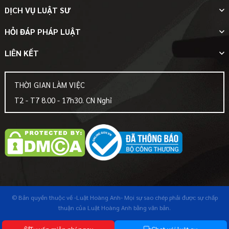
DỊCH VỤ LUẬT SƯ
HỎI ĐÁP PHÁP LUẬT
LIÊN KẾT
THỜI GIAN LÀM VIỆC
T2 - T7 8.00 - 17h30. CN Nghỉ
© Bản quyền thuộc về
-Luật Hoàng Anh-
Mọi sự sao chép phải được sự chấp
thuận của Luật Hoàng Anh bằng văn bản.