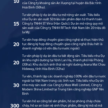
10
của Công ty khoáng sản An Vượng tại huyện Đà Bắc tỉnh
Hoà Bình (50ha).
Tư vấn pháp lý dự án đầu tư mở rộng sản xuất. Tiêu biểu
như Dự án sản xuất 50 triệu sản phẩm điện tử thanh toán
15
Công ty TNHH ST Vina (Hàn Quốc); Dự án mở rộng quy mô
sản xuất của Công ty TNHH RFTech Việt Nam lên 20 triệu đô
la Mỹ;
Tư vấn hợp đồng chuyển giao công nghệ và thực hiện thủ
20
tục đăng ký hợp đồng chuyển giao công nghệ (hầu hết là
doanh nghiệp có vốn đầu tư nước ngoài)
Tư vấn pháp lý dự án đầu tư bất động sản. Tiêu biểu như Dự
án khu nghỉ dưỡng tại Vịnh Lan Hạ, thành phố Hải Phòng
20
(30ha); Khu du lịch sinh thái và nghỉ dưỡng Avana Mai Chau
Hideway, tỉnh Hòa Bình (32ha)
Tư vấn, thành lập các doanh nghiệp 100% vốn đầu tư nước
ngoài tại Việt Nam trong các lĩnh vực. Tiêu biểu như Dự án
30
nhà máy sản xuất của Công ty Mass Well Limited, Công ty
Modern Shine Limited tại Trung tâm công nghiệp GNP Yên
Bình
Tư vấn hồ sơ công bố sản phẩm, hồ sơ phòng cháy chữa
300
cháy, hồ sơ an toàn vệ sinh thực phẩm, đăng ký mã số mã