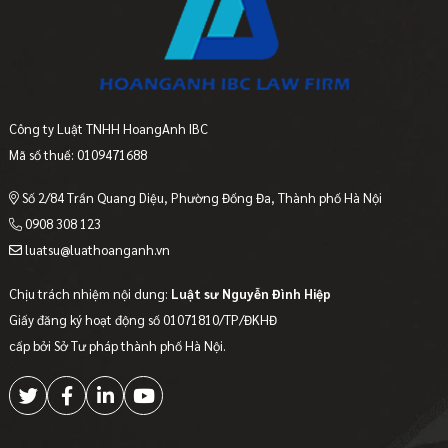
Công ty Luật TNHH HoangAnh IBC
Mã số thuế: 0109471688
Số 2/84 Trần Quang Diệu, Phường Đống Đa, Thành phố Hà Nội
0908 308 123
luatsu@luathoanganh.vn
Chịu trách nhiệm nội dung:
Luật sư Nguyễn Đình Hiệp
Giấy đăng ký hoạt động số 01071810/TP/ĐKHĐ
cấp bởi Sở Tư pháp thành phố Hà Nội.