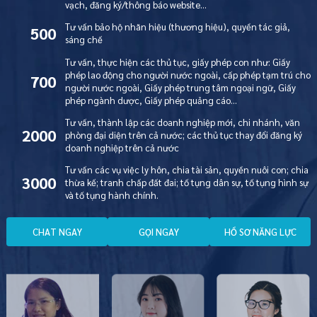
vạch, đăng ký/thông báo website…
Tư vấn bảo hộ nhãn hiệu (thương hiệu), quyền tác giả,
500
sáng chế
Tư vấn, thực hiện các thủ tục, giấy phép con như: Giấy
phép lao động cho người nước ngoài, cấp phép tạm trú cho
700
người nước ngoài, Giấy phép trung tâm ngoại ngữ, Giấy
phép ngành dược, Giấy phép quảng cáo…
Tư vấn, thành lập các doanh nghiệp mới, chi nhánh, văn
2000
phòng đại diện trên cả nước; các thủ tục thay đổi đăng ký
doanh nghiệp trên cả nước
Tư vấn các vụ việc ly hôn, chia tài sản, quyền nuôi con; chia
3000
thừa kế; tranh chấp đất đai; tố tụng dân sự, tố tụng hình sự
và tố tụng hành chính.
C
H
A
T
N
G
A
Y
G
Ọ
I
N
G
A
Y
H
Ồ
S
Ơ
N
Ă
N
G
L
Ự
C