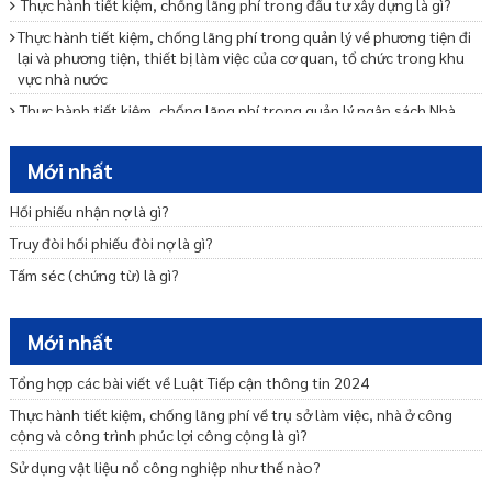
Thực hành tiết kiệm, chống lãng phí trong đầu tư xây dựng là gì?
Thực hành tiết kiệm, chống lãng phí trong quản lý về phương tiện đi
lại và phương tiện, thiết bị làm việc của cơ quan, tổ chức trong khu
vực nhà nước
Thực hành tiết kiệm, chống lãng phí trong quản lý ngân sách Nhà
nước như thế nào?
Thực hành tiết kiệm, chống lãng phí trong việc ban hành, thực hiện
Mới nhất
định mức, tiêu chuẩn, chế độ như thế nào?
Hối phiếu nhận nợ là gì?
Xử lý thông tin phát hiện lãng phí như thế nào?
Truy đòi hối phiếu đòi nợ là gì?
Tại sao phải công khai về thực hành tiết kiệm, chống lãng phí?
Tấm séc (chứng từ) là gì?
Biện pháp tạm thời trong phòng, chống rửa tiền là gì?
Xây dựng quy định nội về phòng, chống rửa tiền như thế nào?
Mới nhất
Quyền tự do báo chí, quyền tự do ngôn luận trên báo chí của công
dân được quy định ra sao?
Tổng hợp các bài viết về Luật Tiếp cận thông tin 2024
Thực hành tiết kiệm, chống lãng phí về trụ sở làm việc, nhà ở công
cộng và công trình phúc lợi công cộng là gì?
Sử dụng vật liệu nổ công nghiệp như thế nào?