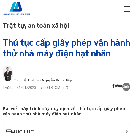
Trật tự, an toàn xã hội
Thủ tục cấp giấy phép vận hành
thử nhà máy điện hạt nhân
miễn phí qua zalo
Căn cứ pháp lý
ật sư trực tuyến online
Khái quát
p công ty/doanh nghiệp
Thành phần hồ sơ đề nghị cấp giấy phép
trọn gói
Tác giả: Luật sư Nguyễn Đình Hiệp
vận hành thử
Thứ ba, 31/01/2023, 17:00:18 (GMT+7)
miễn phí qua zalo
Thẩm quyền cấp phép
ật sư trực tuyến online
p công ty/doanh nghiệp
Bài viết này trình bày quy định về Thủ tục cấp giấy phép
trọn gói
vận hành thử nhà máy điện hạt nhân
p công ty/doanh nghiệp
trọn gói
MỤC LỤC