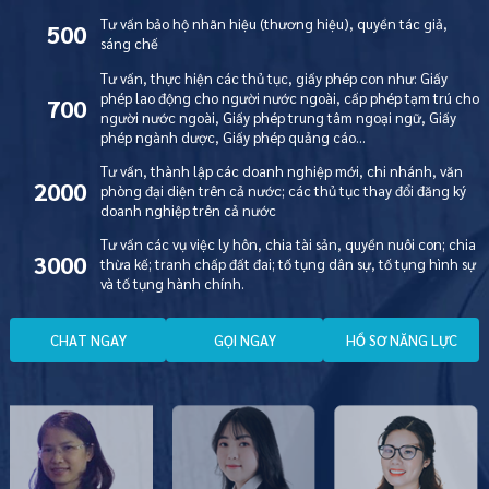
Tư vấn bảo hộ nhãn hiệu (thương hiệu), quyền tác giả,
500
sáng chế
Tư vấn, thực hiện các thủ tục, giấy phép con như: Giấy
phép lao động cho người nước ngoài, cấp phép tạm trú cho
700
người nước ngoài, Giấy phép trung tâm ngoại ngữ, Giấy
phép ngành dược, Giấy phép quảng cáo…
Tư vấn, thành lập các doanh nghiệp mới, chi nhánh, văn
2000
phòng đại diện trên cả nước; các thủ tục thay đổi đăng ký
doanh nghiệp trên cả nước
Tư vấn các vụ việc ly hôn, chia tài sản, quyền nuôi con; chia
3000
thừa kế; tranh chấp đất đai; tố tụng dân sự, tố tụng hình sự
và tố tụng hành chính.
C
H
A
T
N
G
A
Y
G
Ọ
I
N
G
A
Y
H
Ồ
S
Ơ
N
Ă
N
G
L
Ự
C