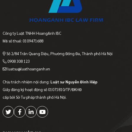
Công ty Luật TNHH HoangAnh IBC
Mã số thuế: 0109471688
Số 2/84 Trần Quang Diệu, Phường Đống Đa, Thành phố Hà Nội
0908 308 123
luatsu@luathoanganh.vn
Chịu trách nhiệm nội dung:
Luật sư Nguyễn Đình Hiệp
Giấy đăng ký hoạt động số 01071810/TP/ĐKHĐ
cấp bởi Sở Tư pháp thành phố Hà Nội.