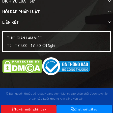
DỊCH VỤ LUẬT SƯ
HỎI ĐÁP PHÁP LUẬT
LIÊN KẾT
THỜI GIAN LÀM VIỆC
T2 - T7 8.00 - 17h30. CN Nghỉ
© Bản quyền thuộc về
-Luật Hoàng Anh-
Mọi sự sao chép phải được sự chấp
thuận của Luật Hoàng Anh bằng văn bản.
T
ư
v
ấ
n
m
i
ễ
n
p
h
í
n
g
a
y
C
h
a
t
v
ớ
i
l
u
ậ
t
s
ư