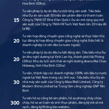
Hoà Bình (50ha).
Tư vấn pháp lý dự án đầu tư mở rộng sản xuất. Tiêu biểu
như Dự án sản xuất 50 triệu sản phẩm điện tử thanh toán
15
Công ty TNHH ST Vina (Hàn Quốc); Dự án mở rộng quy mô
sản xuất của Công ty TNHH RFTech Việt Nam lên 20 triệu đô
la Mỹ;
Tư vấn hợp đồng chuyển giao công nghệ và thực hiện thủ
20
tục đăng ký hợp đồng chuyển giao công nghệ (hầu hết là
doanh nghiệp có vốn đầu tư nước ngoài)
Tư vấn pháp lý dự án đầu tư bất động sản. Tiêu biểu như Dự
án khu nghỉ dưỡng tại Vịnh Lan Hạ, thành phố Hải Phòng
20
(30ha); Khu du lịch sinh thái và nghỉ dưỡng Avana Mai Chau
Hideway, tỉnh Hòa Bình (32ha)
Tư vấn, thành lập các doanh nghiệp 100% vốn đầu tư nước
ngoài tại Việt Nam trong các lĩnh vực. Tiêu biểu như Dự án
30
nhà máy sản xuất của Công ty Mass Well Limited, Công ty
Modern Shine Limited tại Trung tâm công nghiệp GNP Yên
Bình
Tư vấn hồ sơ công bố sản phẩm, hồ sơ phòng cháy chữa
300
cháy, hồ sơ an toàn vệ sinh thực phẩm, đăng ký mã số mã
vạch, đăng ký/thông báo website…