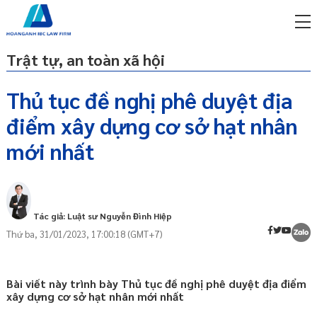
Trật tự, an toàn xã hội
Thủ tục đề nghị phê duyệt địa
điểm xây dựng cơ sở hạt nhân
miễn phí qua zalo
Khái quát
ật sư trực tuyến online
mới nhất
Thẩm quyền phê duyệt cơ sở địa điểm xây
p công ty/doanh nghiệp
dựng cơ sở hạt nhân
trọn gói
Hồ sơ yêu cầu đề nghị phê duyệt
miễn phí qua zalo
Tác giả: Luật sư Nguyễn Đình Hiệp
ật sư trực tuyến online
Thứ ba, 31/01/2023, 17:00:18 (GMT+7)
p công ty/doanh nghiệp
trọn gói
Bài viết này trình bày Thủ tục đề nghị phê duyệt địa điểm
p công ty/doanh nghiệp
xây dựng cơ sở hạt nhân mới nhất
trọn gói