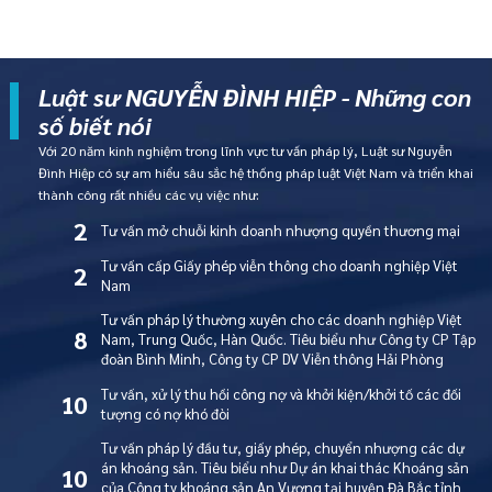
Luật sư NGUYỄN ĐÌNH HIỆP - Những con
số biết nói
Với 20 năm kinh nghiệm trong lĩnh vực tư vấn pháp lý, Luật sư Nguyễn
Đình Hiệp có sự am hiểu sâu sắc hệ thống pháp luật Việt Nam và triển khai
thành công rất nhiều các vụ việc như:
2
Tư vấn mở chuỗi kinh doanh nhượng quyền thương mại
Tư vấn cấp Giấy phép viễn thông cho doanh nghiệp Việt
2
Nam
Tư vấn pháp lý thường xuyên cho các doanh nghiệp Việt
8
Nam, Trung Quốc, Hàn Quốc. Tiêu biểu như Công ty CP Tập
đoàn Bình Minh, Công ty CP DV Viễn thông Hải Phòng
Tư vấn, xử lý thu hồi công nợ và khởi kiện/khởi tố các đối
10
tượng có nợ khó đòi
Tư vấn pháp lý đầu tư, giấy phép, chuyển nhượng các dự
án khoáng sản. Tiêu biểu như Dự án khai thác Khoáng sản
10
của Công ty khoáng sản An Vượng tại huyện Đà Bắc tỉnh