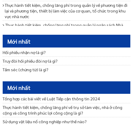
Thực hành tiết kiệm, chống lãng phí trong quản lý về phương tiện đi
lại và phương tiện, thiết bị làm việc của cơ quan, tổ chức trong khu
vực nhà nước
Thực hành tiết kiệm, chống lãng phí trong quản lý ngân sách Nhà
nước như thế nào?
Thực hành tiết kiệm, chống lãng phí trong việc ban hành, thực hiện
Mới nhất
định mức, tiêu chuẩn, chế độ như thế nào?
Hối phiếu nhận nợ là gì?
Xử lý thông tin phát hiện lãng phí như thế nào?
Truy đòi hối phiếu đòi nợ là gì?
Tại sao phải công khai về thực hành tiết kiệm, chống lãng phí?
Tấm séc (chứng từ) là gì?
Biện pháp tạm thời trong phòng, chống rửa tiền là gì?
Xây dựng quy định nội về phòng, chống rửa tiền như thế nào?
Mới nhất
Quyền tự do báo chí, quyền tự do ngôn luận trên báo chí của công
dân được quy định ra sao?
Tổng hợp các bài viết về Luật Tiếp cận thông tin 2024
Thực hành tiết kiệm, chống lãng phí về trụ sở làm việc, nhà ở công
cộng và công trình phúc lợi công cộng là gì?
Sử dụng vật liệu nổ công nghiệp như thế nào?