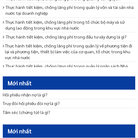
Thực hành tiết kiệm, chống lãng phí trong quản lý vốn và tài sản nhà
nước tại doanh nghiệp
Thực hành tiết kiệm, chống lãng phí trong tổ chức bộ máy và sử
dụng lao động trong khu vực nhà nước
Thực hành tiết kiệm, chống lãng phí trong đầu tư xây dựng là gì?
Thực hành tiết kiệm, chống lãng phí trong quản lý về phương tiện đi
lại và phương tiện, thiết bị làm việc của cơ quan, tổ chức trong khu
vực nhà nước
Thực hành tiết kiệm, chống lãng phí trong quản lý ngân sách Nhà
nước như thế nào?
Thực hành tiết kiệm, chống lãng phí trong việc ban hành, thực hiện
Mới nhất
định mức, tiêu chuẩn, chế độ như thế nào?
Hối phiếu nhận nợ là gì?
Xử lý thông tin phát hiện lãng phí như thế nào?
Truy đòi hối phiếu đòi nợ là gì?
Tại sao phải công khai về thực hành tiết kiệm, chống lãng phí?
Tấm séc (chứng từ) là gì?
Biện pháp tạm thời trong phòng, chống rửa tiền là gì?
Xây dựng quy định nội về phòng, chống rửa tiền như thế nào?
Mới nhất
Quyền tự do báo chí, quyền tự do ngôn luận trên báo chí của công
dân được quy định ra sao?