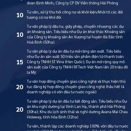
đoàn Bình Minh, Công ty CP DV Viễn thông Hải Phòng
Tư vấn, xử lý thu hồi công nợ và khởi kiện/khởi tố các đối
10
tượng có nợ khó đòi
Tư vấn pháp lý đầu tư, giấy phép, chuyển nhượng các dự
án khoáng sản. Tiêu biểu như Dự án khai thác Khoáng sản
10
của Công ty khoáng sản An Vượng tại huyện Đà Bắc tỉnh
Hoà Bình (50ha).
Tư vấn pháp lý dự án đầu tư mở rộng sản xuất. Tiêu biểu
như Dự án sản xuất 50 triệu sản phẩm điện tử thanh toán
15
Công ty TNHH ST Vina (Hàn Quốc); Dự án mở rộng quy mô
sản xuất của Công ty TNHH RFTech Việt Nam lên 20 triệu đô
la Mỹ;
Tư vấn hợp đồng chuyển giao công nghệ và thực hiện thủ
20
tục đăng ký hợp đồng chuyển giao công nghệ (hầu hết là
doanh nghiệp có vốn đầu tư nước ngoài)
Tư vấn pháp lý dự án đầu tư bất động sản. Tiêu biểu như Dự
án khu nghỉ dưỡng tại Vịnh Lan Hạ, thành phố Hải Phòng
20
(30ha); Khu du lịch sinh thái và nghỉ dưỡng Avana Mai Chau
Hideway, tỉnh Hòa Bình (32ha)
Tư vấn, thành lập các doanh nghiệp 100% vốn đầu tư nước