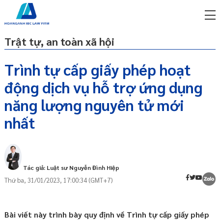
Trật tự, an toàn xã hội
Trình tự cấp giấy phép hoạt
động dịch vụ hỗ trợ ứng dụng
miễn phí qua zalo
Căn cứ pháp lý
ật sư trực tuyến online
năng lượng nguyên tử mới
Khái quát
nhất
p công ty/doanh nghiệp
Thành phần hồ sơ đề nghị cấp
trọn gói
Thẩm quyền cấp phép
miễn phí qua zalo
Thời hạn giải quyết
ật sư trực tuyến online
Tác giả: Luật sư Nguyễn Đình Hiệp
p công ty/doanh nghiệp
Thứ ba, 31/01/2023, 17:00:34 (GMT+7)
trọn gói
p công ty/doanh nghiệp
trọn gói
Bài viết này trình bày quy định về Trình tự cấp giấy phép