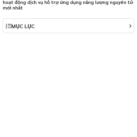
hoạt động dịch vụ hỗ trợ ứng dụng năng lượng nguyên tử
mới nhất
hợp đồng chuyển giao
 Nội
MỤC LỤC
ành lập doanh nghiệp
y định Luật Doanh
háp luật thường xuyên
p
háp luật thường xuyên
p
ởi nghiệp – Startup