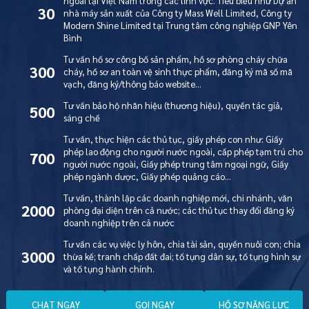
ngoài tại Việt Nam trong các lĩnh vực. Tiêu biểu như Dự án
30
nhà máy sản xuất của Công ty Mass Well Limited, Công ty
Modern Shine Limited tại Trung tâm công nghiệp GNP Yên
Bình
Tư vấn hồ sơ công bố sản phẩm, hồ sơ phòng cháy chữa
300
cháy, hồ sơ an toàn vệ sinh thực phẩm, đăng ký mã số mã
vạch, đăng ký/thông báo website…
Tư vấn bảo hộ nhãn hiệu (thương hiệu), quyền tác giả,
500
sáng chế
Tư vấn, thực hiện các thủ tục, giấy phép con như: Giấy
phép lao động cho người nước ngoài, cấp phép tạm trú cho
700
người nước ngoài, Giấy phép trung tâm ngoại ngữ, Giấy
phép ngành dược, Giấy phép quảng cáo…
Tư vấn, thành lập các doanh nghiệp mới, chi nhánh, văn
2000
phòng đại diện trên cả nước; các thủ tục thay đổi đăng ký
doanh nghiệp trên cả nước
Tư vấn các vụ việc ly hôn, chia tài sản, quyền nuôi con; chia
3000
thừa kế; tranh chấp đất đai; tố tụng dân sự, tố tụng hình sự
và tố tụng hành chính.
C
H
A
T
N
G
A
Y
G
Ọ
I
N
G
A
Y
H
Ồ
S
Ơ
N
Ă
N
G
L
Ự
C