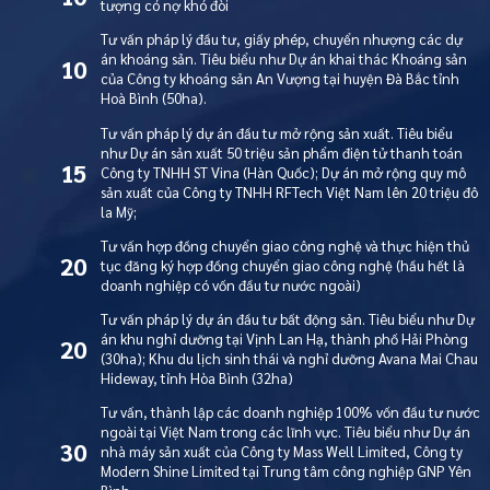
tượng có nợ khó đòi
Tư vấn pháp lý đầu tư, giấy phép, chuyển nhượng các dự
án khoáng sản. Tiêu biểu như Dự án khai thác Khoáng sản
10
của Công ty khoáng sản An Vượng tại huyện Đà Bắc tỉnh
Hoà Bình (50ha).
Tư vấn pháp lý dự án đầu tư mở rộng sản xuất. Tiêu biểu
như Dự án sản xuất 50 triệu sản phẩm điện tử thanh toán
15
Công ty TNHH ST Vina (Hàn Quốc); Dự án mở rộng quy mô
sản xuất của Công ty TNHH RFTech Việt Nam lên 20 triệu đô
la Mỹ;
Tư vấn hợp đồng chuyển giao công nghệ và thực hiện thủ
20
tục đăng ký hợp đồng chuyển giao công nghệ (hầu hết là
doanh nghiệp có vốn đầu tư nước ngoài)
Tư vấn pháp lý dự án đầu tư bất động sản. Tiêu biểu như Dự
án khu nghỉ dưỡng tại Vịnh Lan Hạ, thành phố Hải Phòng
20
(30ha); Khu du lịch sinh thái và nghỉ dưỡng Avana Mai Chau
Hideway, tỉnh Hòa Bình (32ha)
Tư vấn, thành lập các doanh nghiệp 100% vốn đầu tư nước
ngoài tại Việt Nam trong các lĩnh vực. Tiêu biểu như Dự án
30
nhà máy sản xuất của Công ty Mass Well Limited, Công ty
Modern Shine Limited tại Trung tâm công nghiệp GNP Yên