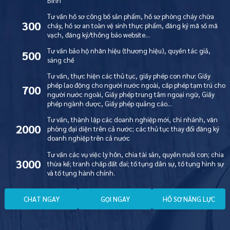
Bình
Tư vấn hồ sơ công bố sản phẩm, hồ sơ phòng cháy chữa
300
cháy, hồ sơ an toàn vệ sinh thực phẩm, đăng ký mã số mã
vạch, đăng ký/thông báo website…
Tư vấn bảo hộ nhãn hiệu (thương hiệu), quyền tác giả,
500
sáng chế
Tư vấn, thực hiện các thủ tục, giấy phép con như: Giấy
phép lao động cho người nước ngoài, cấp phép tạm trú cho
700
người nước ngoài, Giấy phép trung tâm ngoại ngữ, Giấy
phép ngành dược, Giấy phép quảng cáo…
Tư vấn, thành lập các doanh nghiệp mới, chi nhánh, văn
2000
phòng đại diện trên cả nước; các thủ tục thay đổi đăng ký
doanh nghiệp trên cả nước
Tư vấn các vụ việc ly hôn, chia tài sản, quyền nuôi con; chia
3000
thừa kế; tranh chấp đất đai; tố tụng dân sự, tố tụng hình sự
và tố tụng hành chính.
C
H
A
T
N
G
A
Y
G
Ọ
I
N
G
A
Y
H
Ồ
S
Ơ
N
Ă
N
G
L
Ự
C