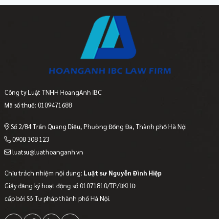
Công ty Luật TNHH HoangAnh IBC
Mã số thuế: 0109471688
Số 2/84 Trần Quang Diệu, Phường Đống Đa, Thành phố Hà Nội
0908 308 123
luatsu@luathoanganh.vn
Chịu trách nhiệm nội dung:
Luật sư Nguyễn Đình Hiệp
Giấy đăng ký hoạt động số 01071810/TP/ĐKHĐ
cấp bởi Sở Tư pháp thành phố Hà Nội.