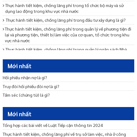
Thực hành tiết kiệm, chống lãng phí trong tổ chức bộ máy và sử
dụng lao động trong khu vực nhà nước
Thực hành tiết kiệm, chống lãng phí trong đầu tư xây dựng là gì?
Thực hành tiết kiệm, chống lãng phí trong quản lý về phương tiện đi
lại và phương tiện, thiết bị làm việc của cơ quan, tổ chức trong khu
vực nhà nước
Thực hành tiết kiệm, chống lãng phí trong quản lý ngân sách Nhà
nước như thế nào?
Thực hành tiết kiệm, chống lãng phí trong việc ban hành, thực hiện
Mới nhất
định mức, tiêu chuẩn, chế độ như thế nào?
Hối phiếu nhận nợ là gì?
Xử lý thông tin phát hiện lãng phí như thế nào?
Truy đòi hối phiếu đòi nợ là gì?
Tại sao phải công khai về thực hành tiết kiệm, chống lãng phí?
Tấm séc (chứng từ) là gì?
Biện pháp tạm thời trong phòng, chống rửa tiền là gì?
Xây dựng quy định nội về phòng, chống rửa tiền như thế nào?
Mới nhất
Quyền tự do báo chí, quyền tự do ngôn luận trên báo chí của công
dân được quy định ra sao?
Tổng hợp các bài viết về Luật Tiếp cận thông tin 2024
Thực hành tiết kiệm, chống lãng phí về trụ sở làm việc, nhà ở công