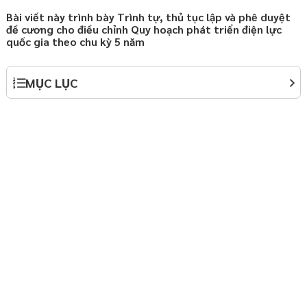
Bài viết này trình bày Trình tự, thủ tục lập và phê duyệt
hợp đồng chuyển giao
đề cương cho điều chỉnh Quy hoạch phát triển điện lực
 Nội
quốc gia theo chu kỳ 5 năm
ành lập doanh nghiệp
y định Luật Doanh
MỤC LỤC
háp luật thường xuyên
p
háp luật thường xuyên
p
ởi nghiệp – Startup