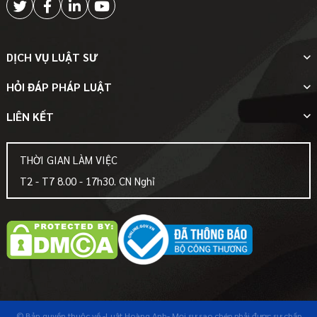
DỊCH VỤ LUẬT SƯ
HỎI ĐÁP PHÁP LUẬT
LIÊN KẾT
THỜI GIAN LÀM VIỆC
T2 - T7 8.00 - 17h30. CN Nghỉ
© Bản quyền thuộc về
-Luật Hoàng Anh-
Mọi sự sao chép phải được sự chấp