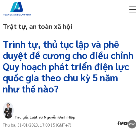
Trật tự, an toàn xã hội
Trình tự, thủ tục lập và phê
duyệt đề cương cho điều chỉnh
miễn phí qua zalo
Bước 1: Chọn đơn vị tư vấn lập quy hoạch
ật sư trực tuyến online
Quy hoạch phát triển điện lực
Bước 2: Lập Đề án điều chỉnh Quy hoạch
quốc gia theo chu kỳ 5 năm
p công ty/doanh nghiệp
Bước 3: Lấy ý kiến về vị trí quy hoạch
trọn gói
như thế nào?
Bước 4: Hoàn thiện đề án
miễn phí qua zalo
ật sư trực tuyến online
p công ty/doanh nghiệp
trọn gói
Tác giả: Luật sư Nguyễn Đình Hiệp
Thứ ba, 31/01/2023, 17:00:15 (GMT+7)
p công ty/doanh nghiệp
trọn gói