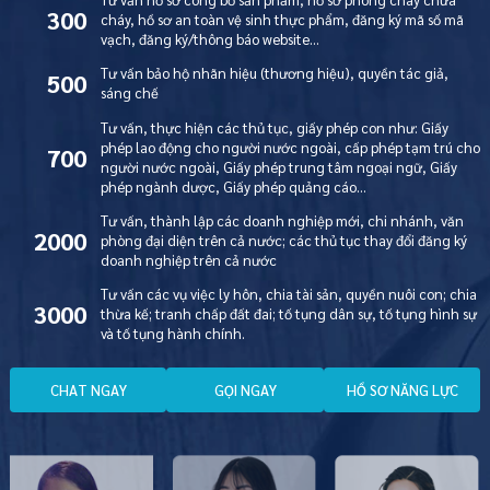
300
cháy, hồ sơ an toàn vệ sinh thực phẩm, đăng ký mã số mã
vạch, đăng ký/thông báo website…
Tư vấn bảo hộ nhãn hiệu (thương hiệu), quyền tác giả,
500
sáng chế
Tư vấn, thực hiện các thủ tục, giấy phép con như: Giấy
phép lao động cho người nước ngoài, cấp phép tạm trú cho
700
người nước ngoài, Giấy phép trung tâm ngoại ngữ, Giấy
phép ngành dược, Giấy phép quảng cáo…
Tư vấn, thành lập các doanh nghiệp mới, chi nhánh, văn
2000
phòng đại diện trên cả nước; các thủ tục thay đổi đăng ký
doanh nghiệp trên cả nước
Tư vấn các vụ việc ly hôn, chia tài sản, quyền nuôi con; chia
3000
thừa kế; tranh chấp đất đai; tố tụng dân sự, tố tụng hình sự
và tố tụng hành chính.
C
H
A
T
N
G
A
Y
G
Ọ
I
N
G
A
Y
H
Ồ
S
Ơ
N
Ă
N
G
L
Ự
C