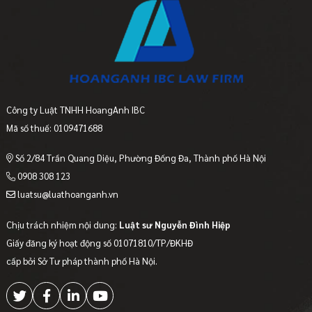
Công ty Luật TNHH HoangAnh IBC
Mã số thuế: 0109471688
Số 2/84 Trần Quang Diệu, Phường Đống Đa, Thành phố Hà Nội
0908 308 123
luatsu@luathoanganh.vn
Chịu trách nhiệm nội dung:
Luật sư Nguyễn Đình Hiệp
Giấy đăng ký hoạt động số 01071810/TP/ĐKHĐ
cấp bởi Sở Tư pháp thành phố Hà Nội.