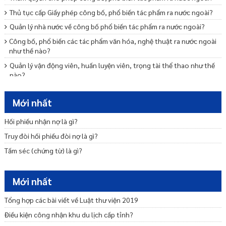
Thủ tục cấp Giấy phép công bố, phổ biến tác phẩm ra nước ngoài?
Quản lý nhà nước về công bố phổ biến tác phẩm ra nước ngoài?
Công bố, phổ biến các tác phẩm văn hóa, nghệ thuật ra nước ngoài
như thế nào?
Quản lý vận động viên, huấn luyện viên, trọng tài thể thao như thế
nào?
Quyền và nghĩa vụ của trọng tài thể thao thành tích cao là gì?
Mới nhất
Quản lý tổ chức giải thể thao như thế nào?
Đội thể thao quốc gia và đoàn thể thao quốc gia khác nhau ở đâu?
Hối phiếu nhận nợ là gì?
Phát triển thể thao thành tích cao là gì?
Truy đòi hối phiếu đòi nợ là gì?
Quản lý, phối hợp hoạt động hợp tác quốc tế là gì?
Tấm séc (chứng từ) là gì?
Đào tạo và công nhận tiêu chuẩn hoạt động thể thao chuyên
nghiệp là gì?
Mới nhất
Tổng hợp các bài viết về Luật thư viện 2019
Điều kiện công nhận khu du lịch cấp tỉnh?