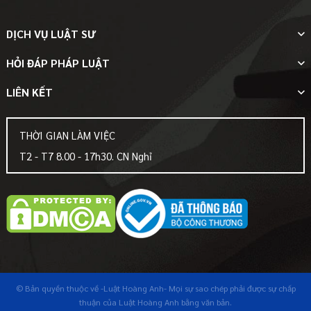
DỊCH VỤ LUẬT SƯ
HỎI ĐÁP PHÁP LUẬT
LIÊN KẾT
THỜI GIAN LÀM VIỆC
T2 - T7 8.00 - 17h30. CN Nghỉ
© Bản quyền thuộc về
-Luật Hoàng Anh-
Mọi sự sao chép phải được sự chấp
thuận của Luật Hoàng Anh bằng văn bản.