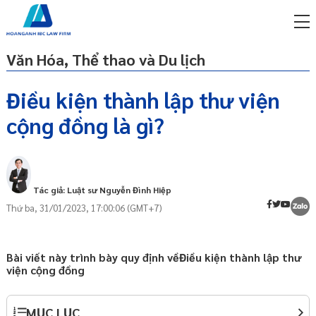
Văn Hóa, Thể thao và Du lịch
Điều kiện thành lập thư viện
cộng đồng là gì?
miễn phí qua zalo
Cơ sở pháp lý
ật sư trực tuyến online
Khái quát
p công ty/doanh nghiệp
Điều kiện thành lập thư viện cộng đồng
trọn gói
Tác giả: Luật sư Nguyễn Đình Hiệp
Mục tiêu, tổ chức
Thứ ba, 31/01/2023, 17:00:06 (GMT+7)
miễn phí qua zalo
Tài nguyên thư viện
ật sư trực tuyến online
Cơ sở vật chất và tiện ích thư viện
p công ty/doanh nghiệp
Bài viết này trình bày quy định vềĐiều kiện thành lập thư
Người làm công tác thư viện
trọn gói
viện cộng đồng
p công ty/doanh nghiệp
trọn gói
MỤC LỤC