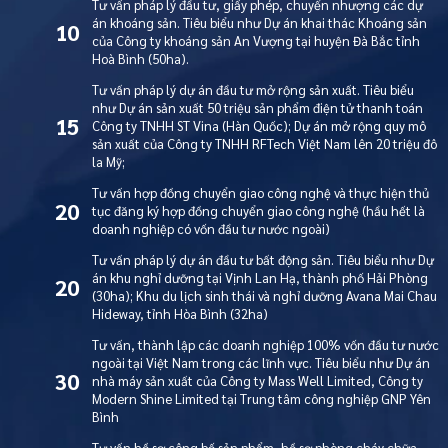
Tư vấn pháp lý đầu tư, giấy phép, chuyển nhượng các dự
án khoáng sản. Tiêu biểu như Dự án khai thác Khoáng sản
10
của Công ty khoáng sản An Vượng tại huyện Đà Bắc tỉnh
Hoà Bình (50ha).
Tư vấn pháp lý dự án đầu tư mở rộng sản xuất. Tiêu biểu
như Dự án sản xuất 50 triệu sản phẩm điện tử thanh toán
15
Công ty TNHH ST Vina (Hàn Quốc); Dự án mở rộng quy mô
sản xuất của Công ty TNHH RFTech Việt Nam lên 20 triệu đô
la Mỹ;
Tư vấn hợp đồng chuyển giao công nghệ và thực hiện thủ
20
tục đăng ký hợp đồng chuyển giao công nghệ (hầu hết là
doanh nghiệp có vốn đầu tư nước ngoài)
Tư vấn pháp lý dự án đầu tư bất động sản. Tiêu biểu như Dự
án khu nghỉ dưỡng tại Vịnh Lan Hạ, thành phố Hải Phòng
20
(30ha); Khu du lịch sinh thái và nghỉ dưỡng Avana Mai Chau
Hideway, tỉnh Hòa Bình (32ha)
Tư vấn, thành lập các doanh nghiệp 100% vốn đầu tư nước
ngoài tại Việt Nam trong các lĩnh vực. Tiêu biểu như Dự án
30
nhà máy sản xuất của Công ty Mass Well Limited, Công ty
Modern Shine Limited tại Trung tâm công nghiệp GNP Yên
Bình
Tư vấn hồ sơ công bố sản phẩm, hồ sơ phòng cháy chữa