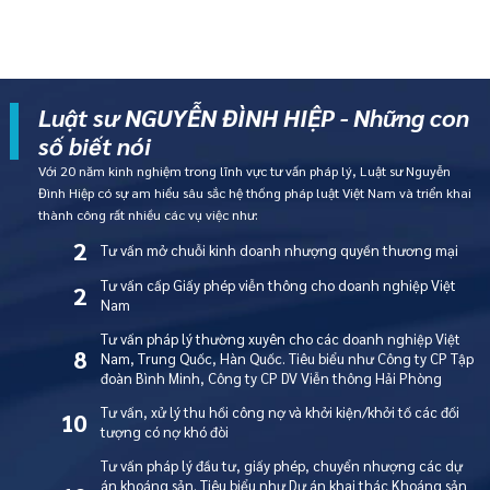
Luật sư NGUYỄN ĐÌNH HIỆP - Những con
số biết nói
Với 20 năm kinh nghiệm trong lĩnh vực tư vấn pháp lý, Luật sư Nguyễn
Đình Hiệp có sự am hiểu sâu sắc hệ thống pháp luật Việt Nam và triển khai
thành công rất nhiều các vụ việc như:
2
Tư vấn mở chuỗi kinh doanh nhượng quyền thương mại
Tư vấn cấp Giấy phép viễn thông cho doanh nghiệp Việt
2
Nam
Tư vấn pháp lý thường xuyên cho các doanh nghiệp Việt
8
Nam, Trung Quốc, Hàn Quốc. Tiêu biểu như Công ty CP Tập
đoàn Bình Minh, Công ty CP DV Viễn thông Hải Phòng
Tư vấn, xử lý thu hồi công nợ và khởi kiện/khởi tố các đối
10
tượng có nợ khó đòi
Tư vấn pháp lý đầu tư, giấy phép, chuyển nhượng các dự
án khoáng sản. Tiêu biểu như Dự án khai thác Khoáng sản