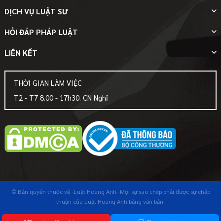
DỊCH VỤ LUẬT SƯ
HỎI ĐÁP PHÁP LUẬT
LIÊN KẾT
THỜI GIAN LÀM VIỆC
T2 - T7 8.00 - 17h30. CN Nghỉ
© Bản quyền thuộc về
-Luật Hoàng Anh-
Mọi sự sao chép phải được sự chấp
thuận của Luật Hoàng Anh bằng văn bản.