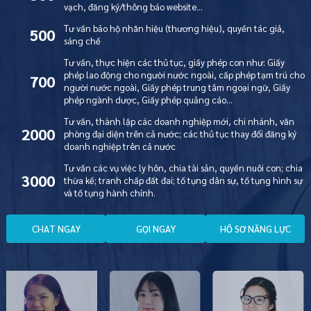
vạch, đăng ký/thông báo website…
Tư vấn bảo hộ nhãn hiệu (thương hiệu), quyền tác giả,
500
sáng chế
Tư vấn, thực hiện các thủ tục, giấy phép con như: Giấy
phép lao động cho người nước ngoài, cấp phép tạm trú cho
700
người nước ngoài, Giấy phép trung tâm ngoại ngữ, Giấy
phép ngành dược, Giấy phép quảng cáo…
Tư vấn, thành lập các doanh nghiệp mới, chi nhánh, văn
2000
phòng đại diện trên cả nước; các thủ tục thay đổi đăng ký
doanh nghiệp trên cả nước
Tư vấn các vụ việc ly hôn, chia tài sản, quyền nuôi con; chia
3000
thừa kế; tranh chấp đất đai; tố tụng dân sự, tố tụng hình sự
và tố tụng hành chính.
C
H
A
T
N
G
A
Y
G
Ọ
I
N
G
A
Y
H
Ồ
S
Ơ
N
Ă
N
G
L
Ự
C