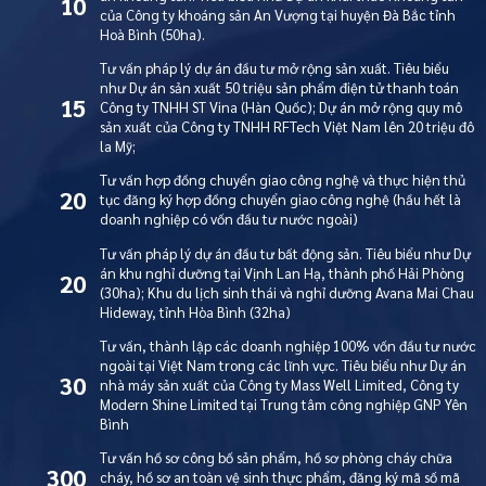
10
của Công ty khoáng sản An Vượng tại huyện Đà Bắc tỉnh
Hoà Bình (50ha).
Tư vấn pháp lý dự án đầu tư mở rộng sản xuất. Tiêu biểu
như Dự án sản xuất 50 triệu sản phẩm điện tử thanh toán
15
Công ty TNHH ST Vina (Hàn Quốc); Dự án mở rộng quy mô
sản xuất của Công ty TNHH RFTech Việt Nam lên 20 triệu đô
la Mỹ;
Tư vấn hợp đồng chuyển giao công nghệ và thực hiện thủ
20
tục đăng ký hợp đồng chuyển giao công nghệ (hầu hết là
doanh nghiệp có vốn đầu tư nước ngoài)
Tư vấn pháp lý dự án đầu tư bất động sản. Tiêu biểu như Dự
án khu nghỉ dưỡng tại Vịnh Lan Hạ, thành phố Hải Phòng
20
(30ha); Khu du lịch sinh thái và nghỉ dưỡng Avana Mai Chau
Hideway, tỉnh Hòa Bình (32ha)
Tư vấn, thành lập các doanh nghiệp 100% vốn đầu tư nước
ngoài tại Việt Nam trong các lĩnh vực. Tiêu biểu như Dự án
30
nhà máy sản xuất của Công ty Mass Well Limited, Công ty
Modern Shine Limited tại Trung tâm công nghiệp GNP Yên
Bình
Tư vấn hồ sơ công bố sản phẩm, hồ sơ phòng cháy chữa
300
cháy, hồ sơ an toàn vệ sinh thực phẩm, đăng ký mã số mã