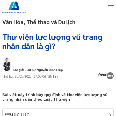
Văn Hóa, Thể thao và Du lịch
Thư viện lực lượng vũ trang
nhân dân là gì?
miễn phí qua zalo
Khái niệm
ật sư trực tuyến online
Chức năng và nhiệm vụ
p công ty/doanh nghiệp
trọn gói
Tác giả: Luật sư Nguyễn Đình Hiệp
Thứ ba, 31/01/2023, 17:00:06 (GMT+7)
miễn phí qua zalo
ật sư trực tuyến online
p công ty/doanh nghiệp
Bài viết này trình bày quy định về thư viện lực lượng vũ
trọn gói
trang nhân dân theo Luật Thư viện
p công ty/doanh nghiệp
trọn gói
MỤC LỤC