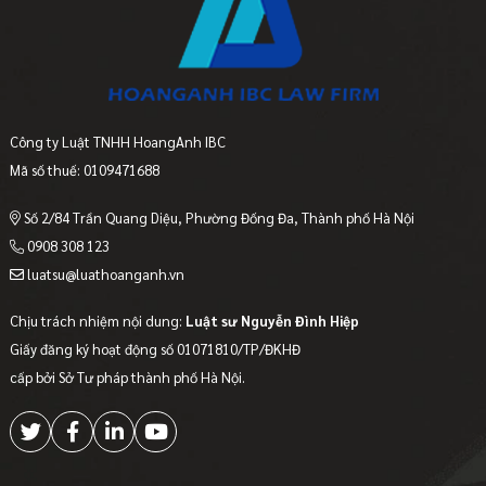
Công ty Luật TNHH HoangAnh IBC
Mã số thuế: 0109471688
Số 2/84 Trần Quang Diệu, Phường Đống Đa, Thành phố Hà Nội
0908 308 123
luatsu@luathoanganh.vn
Chịu trách nhiệm nội dung:
Luật sư Nguyễn Đình Hiệp
Giấy đăng ký hoạt động số 01071810/TP/ĐKHĐ
cấp bởi Sở Tư pháp thành phố Hà Nội.