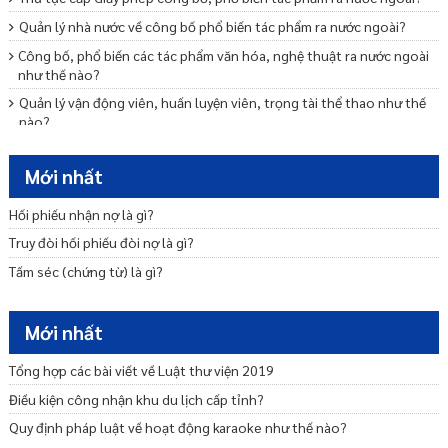
Quản lý nhà nước về công bố phổ biến tác phẩm ra nước ngoài?
Công bố, phổ biến các tác phẩm văn hóa, nghệ thuật ra nước ngoài
như thế nào?
Quản lý vận động viên, huấn luyện viên, trọng tài thể thao như thế
nào?
Quyền và nghĩa vụ của trọng tài thể thao thành tích cao là gì?
Mới nhất
Quản lý tổ chức giải thể thao như thế nào?
Đội thể thao quốc gia và đoàn thể thao quốc gia khác nhau ở đâu?
Hối phiếu nhận nợ là gì?
Phát triển thể thao thành tích cao là gì?
Truy đòi hối phiếu đòi nợ là gì?
Quản lý, phối hợp hoạt động hợp tác quốc tế là gì?
Tấm séc (chứng từ) là gì?
Đào tạo và công nhận tiêu chuẩn hoạt động thể thao chuyên
nghiệp là gì?
Mới nhất
Tổng hợp các bài viết về Luật thư viện 2019
Điều kiện công nhận khu du lịch cấp tỉnh?
Quy định pháp luật về hoạt động karaoke như thế nào?