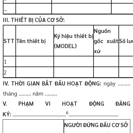
...
III. THIẾT BỊ CỦA
CƠ
SỞ:
Nguồn
Ký hiệu thiết bị
STT
Tên thiết bị
gốc xuất
Số l
(M
O
DEL)
xứ
1
2
IV.
THỜI GIAN BẮT ĐẦU HOẠT ĐỘNG:
ngày ………
tháng ……… năm ………
V.
PHẠM VI HOẠT ĐỘNG ĐĂNG
6
KÝ:
.............................................
..........................................
NGƯỜI ĐỨNG ĐẦU CƠ SỞ