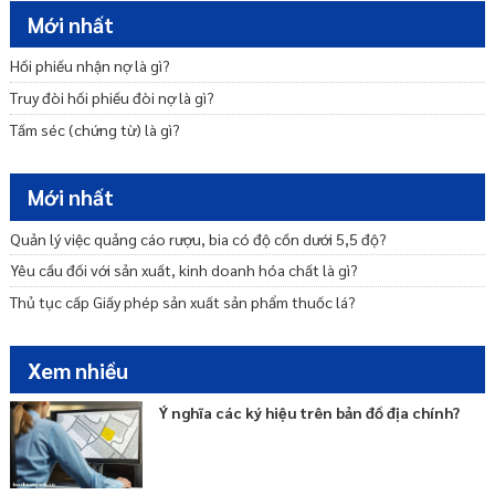
Mẫu đơn đề nghị cấp lại chứng chỉ hành nghề khi bị thu hồi?
Mới nhất
Dịch vụ xin cấp giấy phép phòng khám đa khoa
Hối phiếu nhận nợ là gì?
Truy đòi hối phiếu đòi nợ là gì?
Tấm séc (chứng từ) là gì?
Mới nhất
Quản lý việc quảng cáo rượu, bia có độ cồn dưới 5,5 độ?
Yêu cầu đối với sản xuất, kinh doanh hóa chất là gì?
Thủ tục cấp Giấy phép sản xuất sản phẩm thuốc lá?
Xem nhiều
Ý nghĩa các ký hiệu trên bản đồ địa chính?