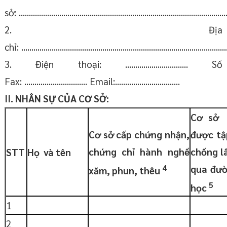
sở: .......................................................................................................
2. Địa
chỉ: ......................................................................................................
3. Điện thoại: ............................... Số
Fax: ............................... Email:................................
II.
NHÂN
SỰ
CỦA
CƠ
SỞ:
Cơ sở
Cơ sở cấp chứng nhận,
được tậ
chứng chỉ hành nghề
chống l
STT
Họ và tên
4
qua đườ
xăm, phun, thêu
5
học
1
2