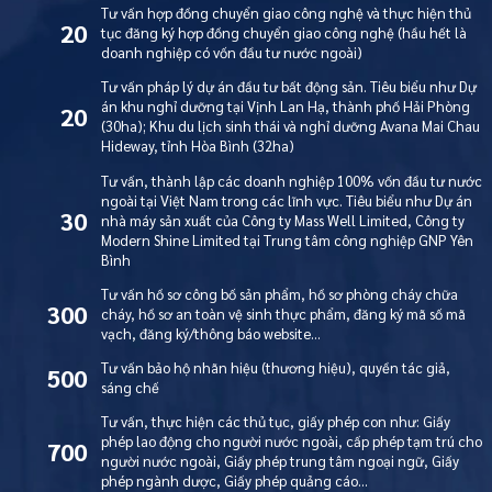
Tư vấn hợp đồng chuyển giao công nghệ và thực hiện thủ
20
tục đăng ký hợp đồng chuyển giao công nghệ (hầu hết là
doanh nghiệp có vốn đầu tư nước ngoài)
Tư vấn pháp lý dự án đầu tư bất động sản. Tiêu biểu như Dự
án khu nghỉ dưỡng tại Vịnh Lan Hạ, thành phố Hải Phòng
20
(30ha); Khu du lịch sinh thái và nghỉ dưỡng Avana Mai Chau
Hideway, tỉnh Hòa Bình (32ha)
Tư vấn, thành lập các doanh nghiệp 100% vốn đầu tư nước
ngoài tại Việt Nam trong các lĩnh vực. Tiêu biểu như Dự án
30
nhà máy sản xuất của Công ty Mass Well Limited, Công ty
Modern Shine Limited tại Trung tâm công nghiệp GNP Yên
Bình
Tư vấn hồ sơ công bố sản phẩm, hồ sơ phòng cháy chữa
300
cháy, hồ sơ an toàn vệ sinh thực phẩm, đăng ký mã số mã
vạch, đăng ký/thông báo website…
Tư vấn bảo hộ nhãn hiệu (thương hiệu), quyền tác giả,
500
sáng chế
Tư vấn, thực hiện các thủ tục, giấy phép con như: Giấy
phép lao động cho người nước ngoài, cấp phép tạm trú cho
700
người nước ngoài, Giấy phép trung tâm ngoại ngữ, Giấy
T
ư
v
ấ
n
m
i
ễ
n
p
h
í
n
g
a
y
C
h
a
t
v
ớ
i
l
u
ậ
t
s
ư
phép ngành dược, Giấy phép quảng cáo…