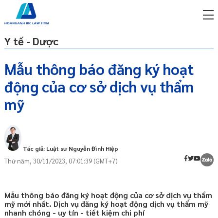
Y tế - Dược
Mẫu thông báo đăng ký hoạt
động của cơ sở dịch vụ thẩm
miễn phí qua zalo
Căn cứ pháp lý
ật sư trực tuyến online
mỹ
Cơ sở khám bệnh, chữa bệnh là gì?
p công ty/doanh nghiệp
Cơ sở dịch vụ thẩm mỹ là gì?
trọn gói
Quy định về thông báo đăng ký hoạt
miễn phí qua zalo
Tác giả: Luật sư Nguyễn Đình Hiệp
động của cơ sở dịch vụ thẩm mỹ
ật sư trực tuyến online
Thứ năm, 30/11/2023, 07:01:39 (GMT+7)
Mẫu thông báo đăng ký hoạt động của
p công ty/doanh nghiệp
cơ sở dịch vụ thẩm mỹ
trọn gói
Nộp thông báo đăng ký hoạt động dịch
Mẫu thông báo đăng ký hoạt động của cơ sở dịch vụ thẩm
vụ thẩm mỹ ở đâu?
p công ty/doanh nghiệp
mỹ mới nhất. Dịch vụ đăng ký hoạt động dịch vụ thẩm mỹ
trọn gói
nhanh chóng - uy tín - tiết kiệm chi phí
Thời hạn nộp thông báo đăng ký hoạt