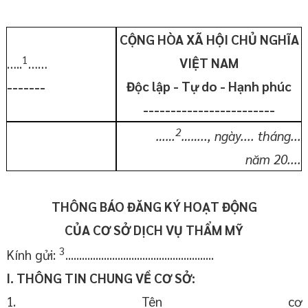
CỘNG HÒA XÃ HỘI CHỦ NGHĨA
1
VIỆT NAM
…..
……
Độc lập - Tự do - Hạnh phúc
-------
------------------------
2
……
…….., ngày.... tháng...
năm
20
....
THÔNG BÁO ĐĂNG KÝ HOẠT ĐỘNG
CỦA
CƠ
SỞ DỊCH VỤ THẨM MỸ
3
Kính gửi:
......................................................
I. THÔNG TIN CHUNG
VỀ CƠ
SỞ:
1. Tên cơ