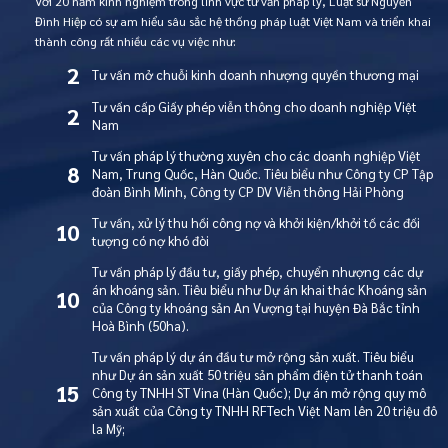
Với 20 năm kinh nghiệm trong lĩnh vực tư vấn pháp lý, Luật sư Nguyễn
Đình Hiệp có sự am hiểu sâu sắc hệ thống pháp luật Việt Nam và triển khai
thành công rất nhiều các vụ việc như:
2
Tư vấn mở chuỗi kinh doanh nhượng quyền thương mại
Tư vấn cấp Giấy phép viễn thông cho doanh nghiệp Việt
2
Nam
Tư vấn pháp lý thường xuyên cho các doanh nghiệp Việt
8
Nam, Trung Quốc, Hàn Quốc. Tiêu biểu như Công ty CP Tập
đoàn Bình Minh, Công ty CP DV Viễn thông Hải Phòng
Tư vấn, xử lý thu hồi công nợ và khởi kiện/khởi tố các đối
10
tượng có nợ khó đòi
Tư vấn pháp lý đầu tư, giấy phép, chuyển nhượng các dự
án khoáng sản. Tiêu biểu như Dự án khai thác Khoáng sản
10
của Công ty khoáng sản An Vượng tại huyện Đà Bắc tỉnh
Hoà Bình (50ha).
Tư vấn pháp lý dự án đầu tư mở rộng sản xuất. Tiêu biểu
như Dự án sản xuất 50 triệu sản phẩm điện tử thanh toán
15
Công ty TNHH ST Vina (Hàn Quốc); Dự án mở rộng quy mô
sản xuất của Công ty TNHH RFTech Việt Nam lên 20 triệu đô
la Mỹ;