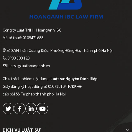
Công ty Luật TNHH HoangAnh IBC
Mã số thuế: 0109471688
Số 2/84 Trần Quang Diệu, Phường Đống Đa, Thành phố Hà Nội
0908 308 123
luatsu@luathoanganh.vn
Chịu trách nhiệm nội dung:
Luật sư Nguyễn Đình Hiệp
Giấy đăng ký hoạt động số 01071810/TP/ĐKHĐ
cấp bởi Sở Tư pháp thành phố Hà Nội.
DỊCH VỤ LUẬT SƯ