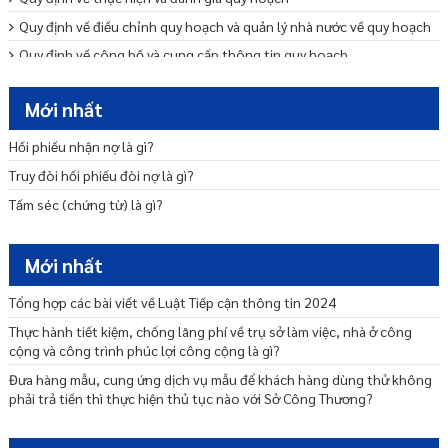
Quy định về điều chỉnh quy hoạch và quản lý nhà nước về quy hoạch
Quy định về công bố và cung cấp thông tin quy hoạch
Những quy định chung về quy hoạch
Mới nhất
Quy định về tổ chức lập quy hoạch
Quy định về quyết định hoặc phê duyệt quy hoạch
Hối phiếu nhận nợ là gì?
Quy định về nội dung quy hoạch
Truy đòi hối phiếu đòi nợ là gì?
Tấm séc (chứng từ) là gì?
Mới nhất
Tổng hợp các bài viết về Luật Tiếp cận thông tin 2024
Thực hành tiết kiệm, chống lãng phí về trụ sở làm việc, nhà ở công
cộng và công trình phúc lợi công cộng là gì?
Đưa hàng mẫu, cung ứng dịch vụ mẫu để khách hàng dùng thử không
phải trả tiền thì thực hiện thủ tục nào với Sở Công Thương?