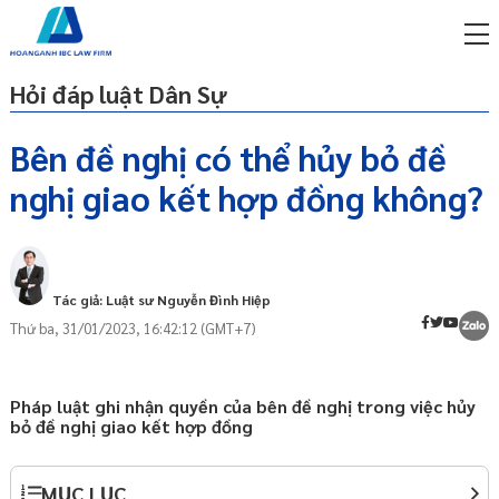
Hỏi đáp luật Dân Sự
Bên đề nghị có thể hủy bỏ đề
nghị giao kết hợp đồng không?
miễn phí qua zalo
1.Khái niệm
ật sư trực tuyến online
2.Điều kiện hủy bỏ đề nghị giao kết hợp
p công ty/doanh nghiệp
đồng
trọn gói
Tác giả: Luật sư Nguyễn Đình Hiệp
Thứ ba, 31/01/2023, 16:42:12 (GMT+7)
miễn phí qua zalo
ật sư trực tuyến online
p công ty/doanh nghiệp
Pháp luật ghi nhận quyền của bên đề nghị trong việc hủy
trọn gói
bỏ đề nghị giao kết hợp đồng
p công ty/doanh nghiệp
trọn gói
MỤC LỤC