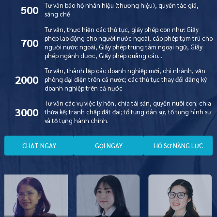
Tư vấn bảo hộ nhãn hiệu (thương hiệu), quyền tác giả,
500
sáng chế
Tư vấn, thực hiện các thủ tục, giấy phép con như: Giấy
phép lao động cho người nước ngoài, cấp phép tạm trú cho
700
người nước ngoài, Giấy phép trung tâm ngoại ngữ, Giấy
phép ngành dược, Giấy phép quảng cáo…
Tư vấn, thành lập các doanh nghiệp mới, chi nhánh, văn
2000
phòng đại diện trên cả nước; các thủ tục thay đổi đăng ký
doanh nghiệp trên cả nước
Tư vấn các vụ việc ly hôn, chia tài sản, quyền nuôi con; chia
3000
thừa kế; tranh chấp đất đai; tố tụng dân sự, tố tụng hình sự
và tố tụng hành chính.
C
H
A
T
N
G
A
Y
G
Ọ
I
N
G
A
Y
H
Ồ
S
Ơ
N
Ă
N
G
L
Ự
C