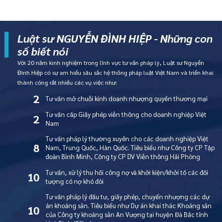
Luật sư NGUYỄN ĐÌNH HIỆP - Những con
số biết nói
Với 20 năm kinh nghiệm trong lĩnh vực tư vấn pháp lý, Luật sư Nguyễn
Đình Hiệp có sự am hiểu sâu sắc hệ thống pháp luật Việt Nam và triển khai
thành công rất nhiều các vụ việc như:
2
Tư vấn mở chuỗi kinh doanh nhượng quyền thương mại
Tư vấn cấp Giấy phép viễn thông cho doanh nghiệp Việt
2
Nam
Tư vấn pháp lý thường xuyên cho các doanh nghiệp Việt
8
Nam, Trung Quốc, Hàn Quốc. Tiêu biểu như Công ty CP Tập
đoàn Bình Minh, Công ty CP DV Viễn thông Hải Phòng
Tư vấn, xử lý thu hồi công nợ và khởi kiện/khởi tố các đối
10
tượng có nợ khó đòi
Tư vấn pháp lý đầu tư, giấy phép, chuyển nhượng các dự
án khoáng sản. Tiêu biểu như Dự án khai thác Khoáng sản
10
của Công ty khoáng sản An Vượng tại huyện Đà Bắc tỉnh