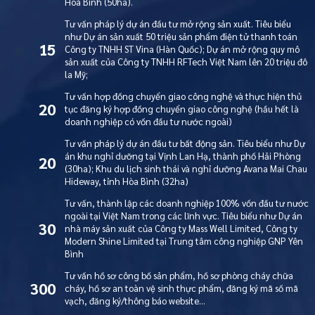
Hoà Bình (50ha).
Tư vấn pháp lý dự án đầu tư mở rộng sản xuất. Tiêu biểu
như Dự án sản xuất 50 triệu sản phẩm điện tử thanh toán
15
Công ty TNHH ST Vina (Hàn Quốc); Dự án mở rộng quy mô
sản xuất của Công ty TNHH RFTech Việt Nam lên 20 triệu đô
la Mỹ;
Tư vấn hợp đồng chuyển giao công nghệ và thực hiện thủ
20
tục đăng ký hợp đồng chuyển giao công nghệ (hầu hết là
doanh nghiệp có vốn đầu tư nước ngoài)
Tư vấn pháp lý dự án đầu tư bất động sản. Tiêu biểu như Dự
án khu nghỉ dưỡng tại Vịnh Lan Hạ, thành phố Hải Phòng
20
(30ha); Khu du lịch sinh thái và nghỉ dưỡng Avana Mai Chau
Hideway, tỉnh Hòa Bình (32ha)
Tư vấn, thành lập các doanh nghiệp 100% vốn đầu tư nước
ngoài tại Việt Nam trong các lĩnh vực. Tiêu biểu như Dự án
30
nhà máy sản xuất của Công ty Mass Well Limited, Công ty
Modern Shine Limited tại Trung tâm công nghiệp GNP Yên
Bình
Tư vấn hồ sơ công bố sản phẩm, hồ sơ phòng cháy chữa
300
cháy, hồ sơ an toàn vệ sinh thực phẩm, đăng ký mã số mã
vạch, đăng ký/thông báo website…