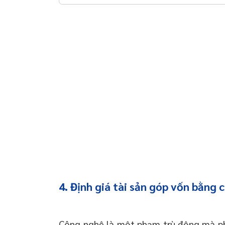
 chuyển giao công
 doanh nghiệp trọn
oanh nghiệp mới
 thường xuyên cho
 thường xuyên cho
p – Startup
4. Định giá tài sản góp vốn bằng
Công nghệ là một phạm trù động mà phạ