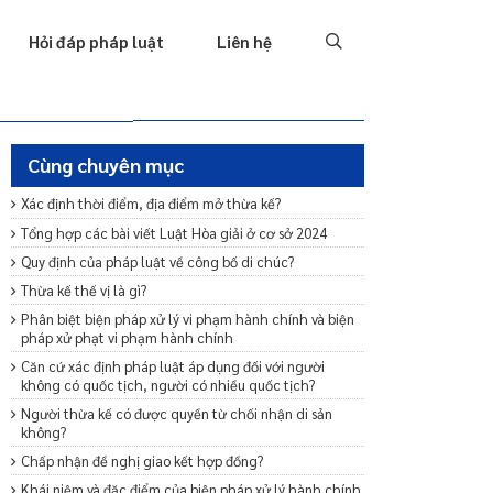
Tố tụng
Thu hồi nợ
Hình sự
Hôn nhân & Gia đình
T
Hỏi đáp pháp luật
Liên hệ
Cùng chuyên mục
Xác định thời điểm, địa điểm mở thừa kế?
Tổng hợp các bài viết Luật Hòa giải ở cơ sở 2024
Quy định của pháp luật về công bố di chúc?
Thừa kế thế vị là gì?
Phân biệt biện pháp xử lý vi phạm hành chính và biện
pháp xử phạt vi phạm hành chính
Căn cứ xác định pháp luật áp dụng đối với người
không có quốc tịch, người có nhiều quốc tịch?
Người thừa kế có được quyền từ chối nhận di sản
không?
Chấp nhận đề nghị giao kết hợp đồng?
Khái niệm và đặc điểm của biện pháp xử lý hành chính.