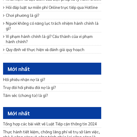
Hỏi đáp luật sư miễn phí Online trực tiếp qua Hotline
Chơi phường là gì?
Người không có năng lực trách nhiệm hành chính là
gì?
Vi phạm hành chính là gì? Cấu thành của vi phạm
hành chính?
Quy định về thực hiện và đánh giá quy hoạch
Quy định về điều chỉnh quy hoạch và quản lý nhà nước
về quy hoạch
Mới nhất
Quy định về công bố và cung cấp thông tin quy hoạch
Những quy định chung về quy hoạch
Hối phiếu nhận nợ là gì?
Quy định về tổ chức lập quy hoạch
Truy đòi hối phiếu đòi nợ là gì?
Quy định về quyết định hoặc phê duyệt quy hoạch
Tấm séc (chứng từ) là gì?
Quy định về nội dung quy hoạch
Mới nhất
Tổng hợp các bài viết về Luật Tiếp cận thông tin 2024
Thực hành tiết kiệm, chống lãng phí về trụ sở làm việc,
nhà ở công cộng và công trình phúc lợi công cộng là