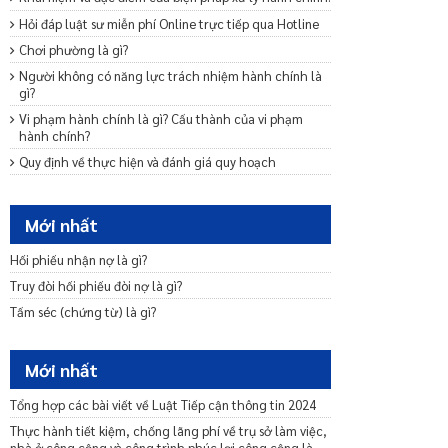
Hỏi đáp luật sư miễn phí Online trực tiếp qua Hotline
Chơi phường là gì?
Người không có năng lực trách nhiệm hành chính là
gì?
Vi phạm hành chính là gì? Cấu thành của vi phạm
hành chính?
Quy định về thực hiện và đánh giá quy hoạch
Quy định về điều chỉnh quy hoạch và quản lý nhà nước
về quy hoạch
Mới nhất
Quy định về công bố và cung cấp thông tin quy hoạch
Những quy định chung về quy hoạch
Hối phiếu nhận nợ là gì?
Quy định về tổ chức lập quy hoạch
Truy đòi hối phiếu đòi nợ là gì?
Quy định về quyết định hoặc phê duyệt quy hoạch
Tấm séc (chứng từ) là gì?
Quy định về nội dung quy hoạch
Mới nhất
Tổng hợp các bài viết về Luật Tiếp cận thông tin 2024
Thực hành tiết kiệm, chống lãng phí về trụ sở làm việc,
nhà ở công cộng và công trình phúc lợi công cộng là