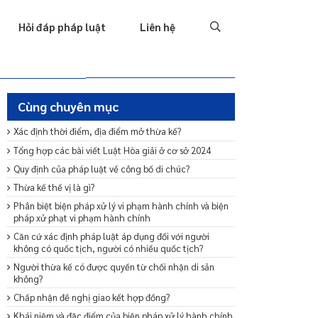
Tố tụng
Thu hồi nợ
Hình sự
Hôn nhân & Gia đình
T
Hỏi đáp pháp luật
Liên hệ
Cùng chuyên mục
Xác định thời điểm, địa điểm mở thừa kế?
Tổng hợp các bài viết Luật Hòa giải ở cơ sở 2024
Quy định của pháp luật về công bố di chúc?
Thừa kế thế vị là gì?
Phân biệt biện pháp xử lý vi phạm hành chính và biện
pháp xử phạt vi phạm hành chính
Căn cứ xác định pháp luật áp dụng đối với người
không có quốc tịch, người có nhiều quốc tịch?
Người thừa kế có được quyền từ chối nhận di sản
không?
Chấp nhận đề nghị giao kết hợp đồng?
Khái niệm và đặc điểm của biện pháp xử lý hành chính.