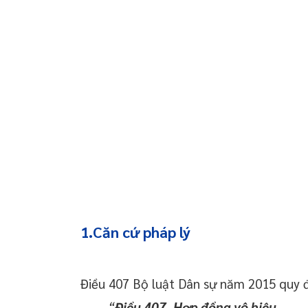
 chuyển giao công
 doanh nghiệp trọn
oanh nghiệp mới
 thường xuyên cho
 thường xuyên cho
p – Startup
1.Căn cứ pháp lý
Điều 407 Bộ luật Dân sự năm 2015 quy đ
“
Điều 407. Hợp đồng vô hiệu