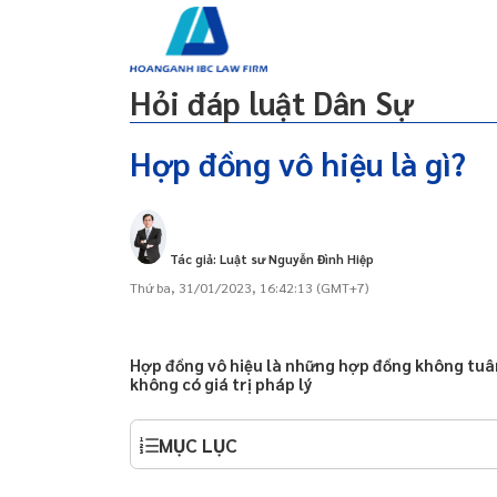
g
Lao động
Dự án đầu tư
Dân sự
Đất đai
Hỏi đáp luật Dân Sự
Hợp đồng vô hiệu là gì?
 qua zalo 24/24, dịch
1.Căn cứ pháp lý
ine
2.Nội dung
Tác giả: Luật sư Nguyễn Đình Hiệp
y/doanh nghiệp tại Đà
2.1.Các trường hợp hợp đồng bị coi là vô
Thứ ba, 31/01/2023, 16:42:13 (GMT+7)
hiệu
 qua zalo 24/24, dịch
2.2.Vô hiệu đối trường hợp có hợp đồng
ine
chính và hợp đồng phụ
Hợp đồng vô hiệu là những hợp đồng không tuân 
y/doanh nghiệp tại Đà
không có giá trị pháp lý
y/doanh nghiệp tại
MỤC LỤC