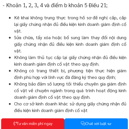
- Khoản 1, 2, 3, 4 và điểm b khoản 5 Điều 21;
Kê khai không trung thực trong hồ sơ đề nghị cấp, cấp
lại giấy chứng nhận đủ điều kiện kinh doanh giám định cổ
vật.
Sửa chữa, tẩy xóa hoặc bổ sung làm thay đổi nội dung
giấy chứng nhận đủ điều kiện kinh doanh giám định cổ
vật.
Không làm thủ tục cấp lại giấy chứng nhận đủ điều kiện
kinh doanh giám định cổ vật theo quy định.
Không có trang thiết bị, phương tiện thực hiện giám
định phù hợp với lĩnh vực đã đăng ký theo quy định;
Không bảo đảm số lượng tối thiểu chuyên gia giám định
cổ vật về chuyên ngành trong quá trình hoạt động kinh
doanh giám định cổ vật theo quy định.
Cho cơ sở kinh doanh khác sử dụng giấy chứng nhận đủ
điều kiện kinh doanh giám định cổ vật
- Điều 22:
T
ư
v
ấ
n
m
i
ễ
n
p
h
í
n
g
a
y
C
h
a
t
v
ớ
i
l
u
ậ
t
s
ư