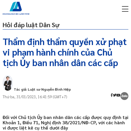
Hỏi đáp luật Dân Sự
Thẩm định thẩm quyền xử phạt
vi phạm hành chính của Chủ
miễn phí qua zalo
1. Thẩm định thẩm quyền của Chủ tịch Ủy
ật sư trực tuyến online
tịch Ủy ban nhân dân các cấp
ban nhân dân cấp xã
p công ty/doanh nghiệp
2. Thẩm định thẩm quyền của Chủ tịch Ủy
trọn gói
ban nhân dân cấp huyện
3. Thẩm định thẩm quyền của Chủ tịch Ủy
miễn phí qua zalo
Tác giả: Luật sư Nguyễn Đình Hiệp
ban nhân dân cấp tỉnh
ật sư trực tuyến online
Thứ ba, 31/01/2023, 16:41:59 (GMT+7)
p công ty/doanh nghiệp
trọn gói
Đối với Chủ tịch Ủy ban nhân dân các cấp được quy định tại
p công ty/doanh nghiệp
Khoản 1, Điều 71, Nghị định 38/2021/NĐ-CP, với các hành
trọn gói
vi được liệt kê cụ thể dưới đây