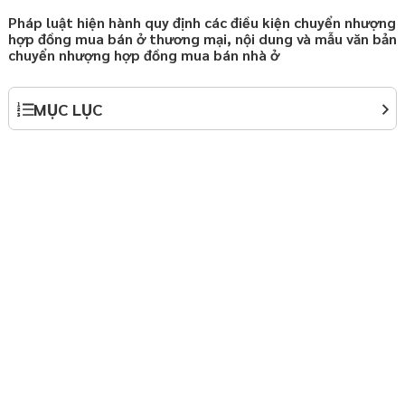
Pháp luật hiện hành quy định các điều kiện chuyển nhượng
hợp đồng chuyển giao
hợp đồng mua bán ở thương mại, nội dung và mẫu văn bản
 Nội
chuyển nhượng hợp đồng mua bán nhà ở
ành lập doanh nghiệp
y định Luật Doanh
MỤC LỤC
háp luật thường xuyên
p
háp luật thường xuyên
p
ởi nghiệp – Startup