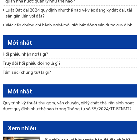
quan nhà nước quản lý như thế nào?
Luật Đất đai 2024 quy định như thế nào về việc đăng ký đất đai, tài
sản gắn liền với đất?
Việc cấp chứng chỉ hành nghề môi giới bất động sản được quy định
như thế nào?
Các quy định về phương thức tổ chức kỳ thi sát hạch và cấp chứng
Mới nhất
chỉ hành nghề môi giới BĐS là gì?
Hối phiếu nhận nợ là gì?
Luật Nhà ở 2023 quy định như thế nào về mua bán nhà ở?
Truy đòi hối phiếu đòi nợ là gì?
Luật Nhà ở 2023 quy định như thế nào về thuê nhà ở?
Tấm séc (chứng từ) là gì?
Kinh doanh bất động sản quy mô nhỏ là gì?
Thủ tục thông báo đất đã có hạ tầng kỹ thuật trong dự án bất động
sản được chuyển nhượng cho cá nhân tự xây dựng nhà ở là gì?
Mới nhất
Luật Đất đai 2024 quy định như thế nào về việc giao đất, cho thuê
đất, cho phép chuyển mục đích sử dụng đất?
Quy trình kỹ thuật thu gom, vận chuyển, xử lý chất thải rắn sinh hoạt
được quy định như thế nào trong Thông tư số 35/2024/TT-BTNMT?
Thủ tục thông báo nhà ở hình thành trong tương lai đủ điều kiện
được bán, cho thuê mua là gì?
Trình tự, thủ tục di dời chủ sở hữu, người sử dụng nhà chung cư
Xem nhiều
được quy định như thế nào?
Ý nghĩa các ký hiệu trên bản đồ địa chính?