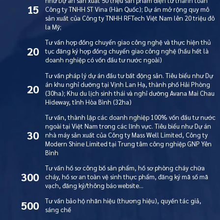
như Dự án sản xuất 50 triệu sản phẩm điện tử thanh toán
15
Công ty TNHH ST Vina (Hàn Quốc); Dự án mở rộng quy mô
sản xuất của Công ty TNHH RFTech Việt Nam lên 20 triệu đô
la Mỹ;
Tư vấn hợp đồng chuyển giao công nghệ và thực hiện thủ
20
tục đăng ký hợp đồng chuyển giao công nghệ (hầu hết là
doanh nghiệp có vốn đầu tư nước ngoài)
Tư vấn pháp lý dự án đầu tư bất động sản. Tiêu biểu như Dự
án khu nghỉ dưỡng tại Vịnh Lan Hạ, thành phố Hải Phòng
20
(30ha); Khu du lịch sinh thái và nghỉ dưỡng Avana Mai Chau
Hideway, tỉnh Hòa Bình (32ha)
Tư vấn, thành lập các doanh nghiệp 100% vốn đầu tư nước
ngoài tại Việt Nam trong các lĩnh vực. Tiêu biểu như Dự án
30
nhà máy sản xuất của Công ty Mass Well Limited, Công ty
Modern Shine Limited tại Trung tâm công nghiệp GNP Yên
Bình
Tư vấn hồ sơ công bố sản phẩm, hồ sơ phòng cháy chữa
300
cháy, hồ sơ an toàn vệ sinh thực phẩm, đăng ký mã số mã
vạch, đăng ký/thông báo website…
Tư vấn bảo hộ nhãn hiệu (thương hiệu), quyền tác giả,
500
sáng chế