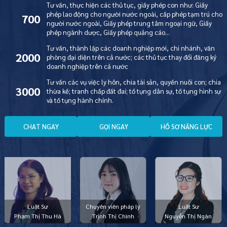
Tư vấn, thực hiện các thủ tục, giấy phép con như: Giấy
phép lao động cho người nước ngoài, cấp phép tạm trú cho
700
người nước ngoài, Giấy phép trung tâm ngoại ngữ, Giấy
phép ngành dược, Giấy phép quảng cáo…
Tư vấn, thành lập các doanh nghiệp mới, chi nhánh, văn
2000
phòng đại diện trên cả nước; các thủ tục thay đổi đăng ký
doanh nghiệp trên cả nước
Tư vấn các vụ việc ly hôn, chia tài sản, quyền nuôi con; chia
3000
thừa kế; tranh chấp đất đai; tố tụng dân sự, tố tụng hình sự
và tố tụng hành chính.
C
H
A
T
N
G
A
Y
G
Ọ
I
N
G
A
Y
H
Ồ
S
Ơ
N
Ă
N
G
L
Ự
C
Luật Sư
Chuyên viên pháp lý
Luật Sư
Phạm Thị Thu Hà
Trịnh Thị Chình
Nguyễn Thị Ngàn