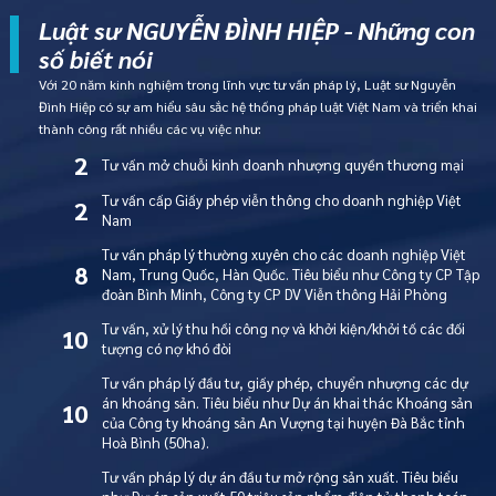
Luật sư NGUYỄN ĐÌNH HIỆP - Những con
số biết nói
Với 20 năm kinh nghiệm trong lĩnh vực tư vấn pháp lý, Luật sư Nguyễn
Đình Hiệp có sự am hiểu sâu sắc hệ thống pháp luật Việt Nam và triển khai
thành công rất nhiều các vụ việc như:
2
Tư vấn mở chuỗi kinh doanh nhượng quyền thương mại
Tư vấn cấp Giấy phép viễn thông cho doanh nghiệp Việt
2
Nam
Tư vấn pháp lý thường xuyên cho các doanh nghiệp Việt
8
Nam, Trung Quốc, Hàn Quốc. Tiêu biểu như Công ty CP Tập
đoàn Bình Minh, Công ty CP DV Viễn thông Hải Phòng
Tư vấn, xử lý thu hồi công nợ và khởi kiện/khởi tố các đối
10
tượng có nợ khó đòi
Tư vấn pháp lý đầu tư, giấy phép, chuyển nhượng các dự
án khoáng sản. Tiêu biểu như Dự án khai thác Khoáng sản
10
của Công ty khoáng sản An Vượng tại huyện Đà Bắc tỉnh
Hoà Bình (50ha).
Tư vấn pháp lý dự án đầu tư mở rộng sản xuất. Tiêu biểu