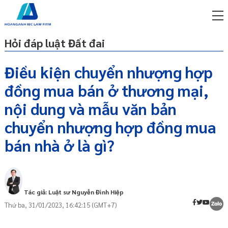
Hỏi đáp luật Đất đai
Điều kiện chuyển nhượng hợp
đồng mua bán ở thương mại,
miễn phí qua zalo
1. Điều kiện chuyển nhượng hợp đồng
ật sư trực tuyến online
nội dung và mẫu văn bản
mua bán nhà ở thương mại
chuyển nhượng hợp đồng mua
p công ty/doanh nghiệp
2. Nội dung và mẫu văn bản chuyển
trọn gói
nhượng hợp đồng mua bán nhà ở
bán nhà ở là gì?
a. Nội dung chính của văn bản chuyển
miễn phí qua zalo
nhượng hợp đồng mua bán nhà ở
ật sư trực tuyến online
b. Mẫu văn bản chuyển nhượng hợp
p công ty/doanh nghiệp
đồng mua bán nhà ở
trọn gói
Tác giả: Luật sư Nguyễn Đình Hiệp
Thứ ba, 31/01/2023, 16:42:15 (GMT+7)
p công ty/doanh nghiệp
trọn gói