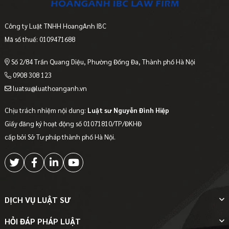
Công ty Luật TNHH HoangAnh IBC
Mã số thuế: 0109471688
Số 2/84 Trần Quang Diệu, Phường Đống Đa, Thành phố Hà Nội
0908 308 123
luatsu@luathoanganh.vn
Chịu trách nhiệm nội dung:
Luật sư Nguyễn Đình Hiệp
Giấy đăng ký hoạt động số 01071810/TP/ĐKHĐ
cấp bởi Sở Tư pháp thành phố Hà Nội.
DỊCH VỤ LUẬT SƯ
HỎI ĐÁP PHÁP LUẬT