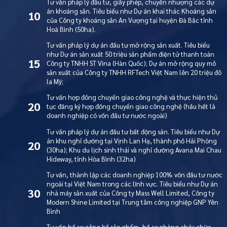
Tư vấn pháp lý đầu tư, giấy phép, chuyển nhượng các dự
án khoáng sản. Tiêu biểu như Dự án khai thác Khoáng sản
10
của Công ty khoáng sản An Vượng tại huyện Đà Bắc tỉnh
Hoà Bình (50ha).
Tư vấn pháp lý dự án đầu tư mở rộng sản xuất. Tiêu biểu
như Dự án sản xuất 50 triệu sản phẩm điện tử thanh toán
15
Công ty TNHH ST Vina (Hàn Quốc); Dự án mở rộng quy mô
sản xuất của Công ty TNHH RFTech Việt Nam lên 20 triệu đô
la Mỹ;
Tư vấn hợp đồng chuyển giao công nghệ và thực hiện thủ
20
tục đăng ký hợp đồng chuyển giao công nghệ (hầu hết là
doanh nghiệp có vốn đầu tư nước ngoài)
Tư vấn pháp lý dự án đầu tư bất động sản. Tiêu biểu như Dự
án khu nghỉ dưỡng tại Vịnh Lan Hạ, thành phố Hải Phòng
20
(30ha); Khu du lịch sinh thái và nghỉ dưỡng Avana Mai Chau
Hideway, tỉnh Hòa Bình (32ha)
Tư vấn, thành lập các doanh nghiệp 100% vốn đầu tư nước
ngoài tại Việt Nam trong các lĩnh vực. Tiêu biểu như Dự án
30
nhà máy sản xuất của Công ty Mass Well Limited, Công ty
Modern Shine Limited tại Trung tâm công nghiệp GNP Yên
Bình
Tư vấn hồ sơ công bố sản phẩm, hồ sơ phòng cháy chữa