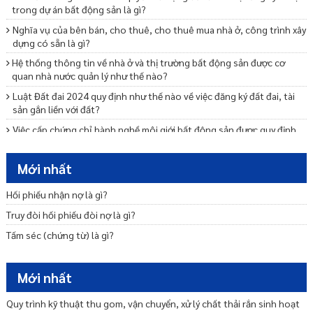
trong dự án bất động sản là gì?
Nghĩa vụ của bên bán, cho thuê, cho thuê mua nhà ở, công trình xây
dựng có sẵn là gì?
Hệ thống thông tin về nhà ở và thị trường bất động sản được cơ
quan nhà nước quản lý như thế nào?
Luật Đất đai 2024 quy định như thế nào về việc đăng ký đất đai, tài
sản gắn liền với đất?
Việc cấp chứng chỉ hành nghề môi giới bất động sản được quy định
như thế nào?
Các quy định về phương thức tổ chức kỳ thi sát hạch và cấp chứng
Mới nhất
chỉ hành nghề môi giới BĐS là gì?
Hối phiếu nhận nợ là gì?
Luật Nhà ở 2023 quy định như thế nào về mua bán nhà ở?
Truy đòi hối phiếu đòi nợ là gì?
Luật Nhà ở 2023 quy định như thế nào về thuê nhà ở?
Tấm séc (chứng từ) là gì?
Kinh doanh bất động sản quy mô nhỏ là gì?
Thủ tục thông báo đất đã có hạ tầng kỹ thuật trong dự án bất động
sản được chuyển nhượng cho cá nhân tự xây dựng nhà ở là gì?
Mới nhất
Luật Đất đai 2024 quy định như thế nào về việc giao đất, cho thuê
đất, cho phép chuyển mục đích sử dụng đất?
Quy trình kỹ thuật thu gom, vận chuyển, xử lý chất thải rắn sinh hoạt