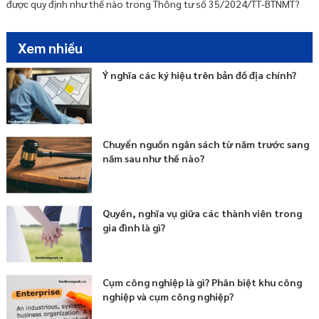
được quy định như thế nào trong Thông tư số 35/2024/TT-BTNMT?
Thủ tục thông báo nhà ở hình thành trong tương lai đủ điều kiện
được bán, cho thuê mua là gì?
Trình tự, thủ tục di dời chủ sở hữu, người sử dụng nhà chung cư
Xem nhiều
được quy định như thế nào?
Ý nghĩa các ký hiệu trên bản đồ địa chính?
Nguyên tắc xây dựng, quản lý và sử dụng hệ thống thông tin về nhà
ở và thị trường bất động sản là gì?
Nguyên tắc bán, cho thuê mua, cho thuê và quản lý vận hành nhà ở
cho lực lượng vũ trang nhân dân được quy định thế nào?
Chuyển nguồn ngân sách từ năm trước sang
năm sau như thế nào?
Quyền, nghĩa vụ giữa các thành viên trong
gia đình là gì?
Cụm công nghiệp là gì? Phân biệt khu công
nghiệp và cụm công nghiệp?