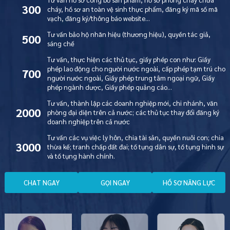
300
cháy, hồ sơ an toàn vệ sinh thực phẩm, đăng ký mã số mã
vạch, đăng ký/thông báo website…
Tư vấn bảo hộ nhãn hiệu (thương hiệu), quyền tác giả,
500
sáng chế
Tư vấn, thực hiện các thủ tục, giấy phép con như: Giấy
phép lao động cho người nước ngoài, cấp phép tạm trú cho
700
người nước ngoài, Giấy phép trung tâm ngoại ngữ, Giấy
phép ngành dược, Giấy phép quảng cáo…
Tư vấn, thành lập các doanh nghiệp mới, chi nhánh, văn
2000
phòng đại diện trên cả nước; các thủ tục thay đổi đăng ký
doanh nghiệp trên cả nước
Tư vấn các vụ việc ly hôn, chia tài sản, quyền nuôi con; chia
3000
thừa kế; tranh chấp đất đai; tố tụng dân sự, tố tụng hình sự
và tố tụng hành chính.
C
H
A
T
N
G
A
Y
G
Ọ
I
N
G
A
Y
H
Ồ
S
Ơ
N
Ă
N
G
L
Ự
C