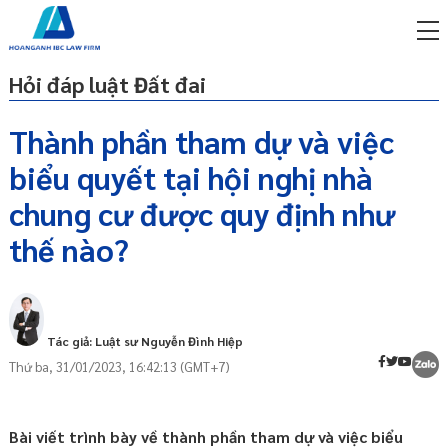
Hỏi đáp luật Đất đai
Thành phần tham dự và việc
biểu quyết tại hội nghị nhà
miễn phí qua zalo
1. Về thành phần tham dự hội nghị nhà
ật sư trực tuyến online
chung cư được quy định như
chung cư
thế nào?
p công ty/doanh nghiệp
a. Thành phần tham dự đối với nhà
trọn gói
chung cư, cụm nhà chung cư có một chủ
sở hữu
miễn phí qua zalo
b. Thành phần tham dự đối với nhà
ật sư trực tuyến online
chung cư, cụm nhà chung cư có nhiều
Tác giả: Luật sư Nguyễn Đình Hiệp
chủ sở hữu
p công ty/doanh nghiệp
Thứ ba, 31/01/2023, 16:42:13 (GMT+7)
trọn gói
2. Các quy định về việc biểu quyết tại hội
nghị nhà chung cư
p công ty/doanh nghiệp
trọn gói
Bài viết trình bày về thành phần tham dự và việc biểu