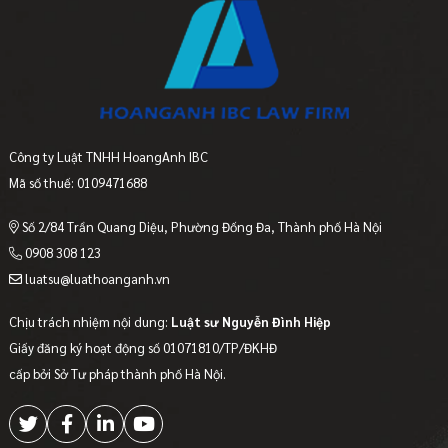
Công ty Luật TNHH HoangAnh IBC
Mã số thuế: 0109471688
Số 2/84 Trần Quang Diệu, Phường Đống Đa, Thành phố Hà Nội
0908 308 123
luatsu@luathoanganh.vn
Chịu trách nhiệm nội dung:
Luật sư Nguyễn Đình Hiệp
Giấy đăng ký hoạt động số 01071810/TP/ĐKHĐ
cấp bởi Sở Tư pháp thành phố Hà Nội.