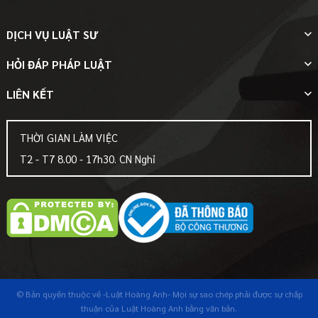
DỊCH VỤ LUẬT SƯ
HỎI ĐÁP PHÁP LUẬT
LIÊN KẾT
THỜI GIAN LÀM VIỆC
T2 - T7 8.00 - 17h30. CN Nghỉ
© Bản quyền thuộc về
-Luật Hoàng Anh-
Mọi sự sao chép phải được sự chấp
thuận của Luật Hoàng Anh bằng văn bản.