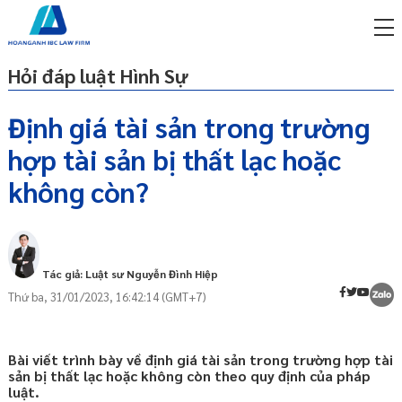
Hỏi đáp luật Hình Sự
Định giá tài sản trong trường
hợp tài sản bị thất lạc hoặc
miễn phí qua zalo
1. Cơ sở pháp lý
ật sư trực tuyến online
không còn?
2. Quy định của BLTTHS 2015 về định giá
p công ty/doanh nghiệp
tài sản trong trường hợp tài sản bị thất lạc
trọn gói
hoặc không còn.
miễn phí qua zalo
Tác giả: Luật sư Nguyễn Đình Hiệp
ật sư trực tuyến online
Thứ ba, 31/01/2023, 16:42:14 (GMT+7)
p công ty/doanh nghiệp
trọn gói
Bài viết trình bày về định giá tài sản trong trường hợp tài
p công ty/doanh nghiệp
sản bị thất lạc hoặc không còn theo quy định của pháp
trọn gói
luật.