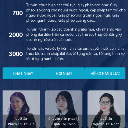
Tư vấn, thực hiện các thủ tục, giấy phép con như: Giấy
phép lao động cho người nước ngoài, cấp phép tạm trú cho
700
người nước ngoài, Giấy phép trung tâm ngoại ngữ, Giấy
phép ngành dược, Giấy phép quảng cáo…
Tư vấn, thành lập các doanh nghiệp mới, chi nhánh, văn
2000
phòng đại diện trên cả nước; các thủ tục thay đổi đăng ký
doanh nghiệp trên cả nước
Tư vấn các vụ việc ly hôn, chia tài sản, quyền nuôi con; chia
3000
thừa kế; tranh chấp đất đai; tố tụng dân sự, tố tụng hình sự
và tố tụng hành chính.
C
H
A
T
N
G
A
Y
G
Ọ
I
N
G
A
Y
H
Ồ
S
Ơ
N
Ă
N
G
L
Ự
C
Luật Sư
Chuyên viên pháp lý
Luật Sư
Phạm Thị Thu Hà
Trịnh Thị Chình
Nguyễn Thị Ngàn