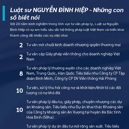
Luật sư NGUYỄN ĐÌNH HIỆP - Những con
số biết nói
Với 20 năm kinh nghiệm trong lĩnh vực tư vấn pháp lý, Luật sư Nguyễn
Đình Hiệp có sự am hiểu sâu sắc hệ thống pháp luật Việt Nam và triển khai
thành công rất nhiều các vụ việc như:
2
Tư vấn mở chuỗi kinh doanh nhượng quyền thương mại
Tư vấn cấp Giấy phép viễn thông cho doanh nghiệp Việt
2
Nam
Tư vấn pháp lý thường xuyên cho các doanh nghiệp Việt
8
Nam, Trung Quốc, Hàn Quốc. Tiêu biểu như Công ty CP Tập
đoàn Bình Minh, Công ty CP DV Viễn thông Hải Phòng
Tư vấn, xử lý thu hồi công nợ và khởi kiện/khởi tố các đối
10
tượng có nợ khó đòi
Tư vấn pháp lý đầu tư, giấy phép, chuyển nhượng các dự
án khoáng sản. Tiêu biểu như Dự án khai thác Khoáng sản
10
của Công ty khoáng sản An Vượng tại huyện Đà Bắc tỉnh
Hoà Bình (50ha).
Tư vấn pháp lý dự án đầu tư mở rộng sản xuất. Tiêu biểu