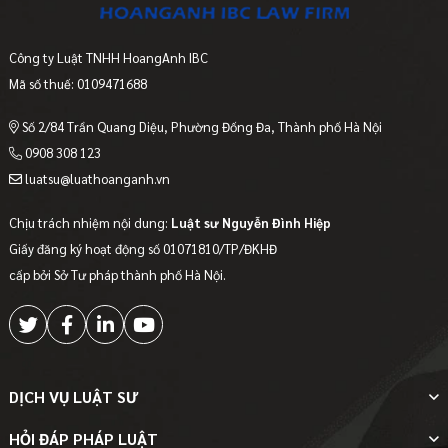
Công ty Luật TNHH HoangAnh IBC
Mã số thuế: 0109471688
Số 2/84 Trần Quang Diệu, Phường Đống Đa, Thành phố Hà Nội
0908 308 123
luatsu@luathoanganh.vn
Chịu trách nhiệm nội dung:
Luật sư Nguyễn Đình Hiệp
Giấy đăng ký hoạt động số 01071810/TP/ĐKHĐ
cấp bởi Sở Tư pháp thành phố Hà Nội.
DỊCH VỤ LUẬT SƯ
HỎI ĐÁP PHÁP LUẬT