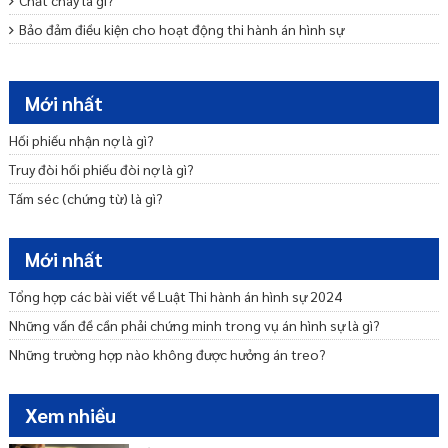
Chất cháy là gì?
Bảo đảm điều kiện cho hoạt động thi hành án hình sự
Trình tự, thủ tục giải quyết khiếu nại lần đầu trong thi hành án hình
sự
Mới nhất
Trình tự, thủ tục khiếu nại lần hai trong thi hành án hình sự
Thẩm quyền và thời hạn giải quyết tố cáo
Hối phiếu nhận nợ là gì?
Thủ tục thăm gặp, tiếp xúc lãnh sự
Truy đòi hối phiếu đòi nợ là gì?
Chế độ liên lạc của phạm nhân
Tấm séc (chứng từ) là gì?
Cơ sở dữ liệu thi hành án hình sự
Mới nhất
Tổng hợp các bài viết về Luật Thi hành án hình sự 2024
Những vấn đề cần phải chứng minh trong vụ án hình sự là gì?
Những trường hợp nào không được hưởng án treo?
Xem nhiều