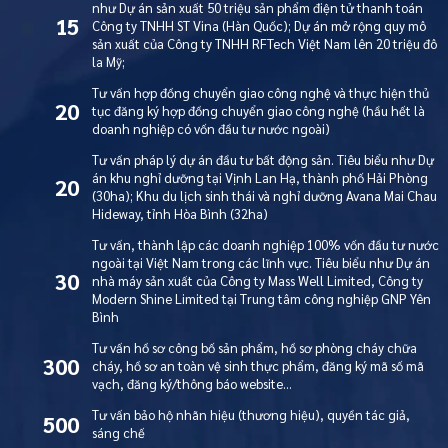
như Dự án sản xuất 50 triệu sản phẩm điện tử thanh toán
15
Công ty TNHH ST Vina (Hàn Quốc); Dự án mở rộng quy mô
sản xuất của Công ty TNHH RFTech Việt Nam lên 20 triệu đô
la Mỹ;
Tư vấn hợp đồng chuyển giao công nghệ và thực hiện thủ
20
tục đăng ký hợp đồng chuyển giao công nghệ (hầu hết là
doanh nghiệp có vốn đầu tư nước ngoài)
Tư vấn pháp lý dự án đầu tư bất động sản. Tiêu biểu như Dự
án khu nghỉ dưỡng tại Vịnh Lan Hạ, thành phố Hải Phòng
20
(30ha); Khu du lịch sinh thái và nghỉ dưỡng Avana Mai Chau
Hideway, tỉnh Hòa Bình (32ha)
Tư vấn, thành lập các doanh nghiệp 100% vốn đầu tư nước
ngoài tại Việt Nam trong các lĩnh vực. Tiêu biểu như Dự án
30
nhà máy sản xuất của Công ty Mass Well Limited, Công ty
Modern Shine Limited tại Trung tâm công nghiệp GNP Yên
Bình
Tư vấn hồ sơ công bố sản phẩm, hồ sơ phòng cháy chữa
300
cháy, hồ sơ an toàn vệ sinh thực phẩm, đăng ký mã số mã
vạch, đăng ký/thông báo website…
Tư vấn bảo hộ nhãn hiệu (thương hiệu), quyền tác giả,
500
sáng chế