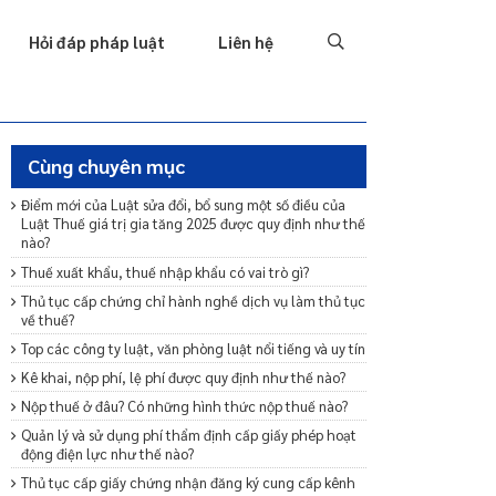
Tố tụng
Thu hồi nợ
Hình sự
Hôn nhân & Gia đình
T
Hỏi đáp pháp luật
Liên hệ
Cùng chuyên mục
Điểm mới của Luật sửa đổi, bổ sung một số điều của
Luật Thuế giá trị gia tăng 2025 được quy định như thế
nào?
Thuế xuất khẩu, thuế nhập khẩu có vai trò gì?
Thủ tục cấp chứng chỉ hành nghề dịch vụ làm thủ tục
về thuế?
Top các công ty luật, văn phòng luật nổi tiếng và uy tín
Kê khai, nộp phí, lệ phí được quy định như thế nào?
Nộp thuế ở đâu? Có những hình thức nộp thuế nào?
Quản lý và sử dụng phí thẩm định cấp giấy phép hoạt
động điện lực như thế nào?
Thủ tục cấp giấy chứng nhận đăng ký cung cấp kênh