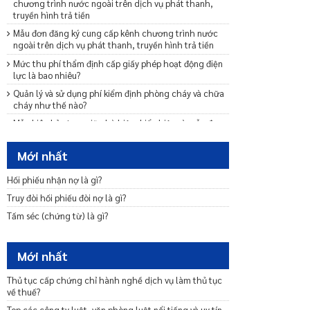
chương trình nước ngoài trên dịch vụ phát thanh,
truyền hình trả tiền
Mẫu đơn đăng ký cung cấp kênh chương trình nước
ngoài trên dịch vụ phát thanh, truyền hình trả tiền
Mức thu phí thẩm định cấp giấy phép hoạt động điện
lực là bao nhiêu?
Quản lý và sử dụng phí kiểm định phòng cháy và chữa
cháy như thế nào?
Mẫu biên bản tạm giữ phù hiệu, biển hiệu và mẫu đơn
đề nghị trả lại phù hiệu, biển hiệu mới nhất 2021
Mẫu biên bản thu tem và giấy chứng nhận kiểm định
Mới nhất
mới nhất 2021
Hối phiếu nhận nợ là gì?
Mẫu biên bản xử lý việc thu sai mức phí sử dụng đường
bộ
Truy đòi hối phiếu đòi nợ là gì?
Mẫu đơn xin tạm dừng lưu hành và mẫu thông báo về
Tấm séc (chứng từ) là gì?
việc không đủ điều kiện đăng ký tạm dừng lưu hành
2021
Mới nhất
Mẫu quyết định về việc trả lại/bù trừ phí sử dụng
đường bộ mới nhất 2021
Thủ tục cấp chứng chỉ hành nghề dịch vụ làm thủ tục
Mẫu thông báo về việc chưa đủ điều kiện thuộc diện
về thuế?
không chịu phí sử dụng đường bộ
Top các công ty luật, văn phòng luật nổi tiếng và uy tín