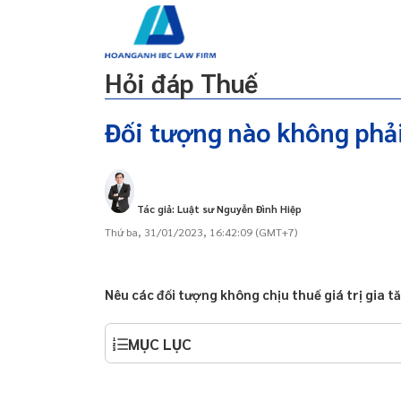
g
Lao động
Dự án đầu tư
Dân sự
Đất đai
Hỏi đáp Thuế
Đối tượng nào không phải 
 qua zalo 24/24, dịch
18. Vũ khí, khí tài chuyên dùng phục vụ quốc
ine
phòng, an ninh
Tác giả: Luật sư Nguyễn Đình Hiệp
y/doanh nghiệp tại Đà
19. Hàng nhập khẩu và hàng hóa, dịch vụ bán
Thứ ba, 31/01/2023, 16:42:09 (GMT+7)
cho các tổ chức, cá nhân để viện trợ nhân đạo,
viện trợ không hoàn lại
 qua zalo 24/24, dịch
ine
Nêu các đối tượng không chịu thuế giá trị gia t
y/doanh nghiệp tại Đà
MỤC LỤC
y/doanh nghiệp tại