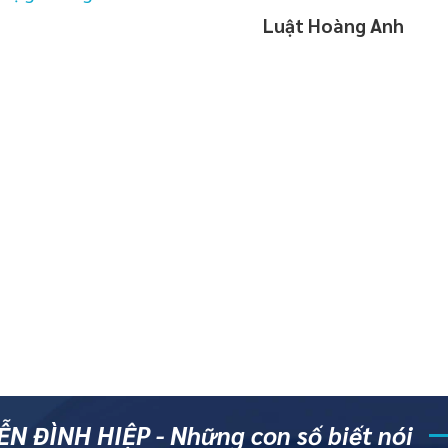
Luật Hoàng Anh
N ĐÌNH HIỆP - Những con số biết nói