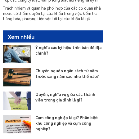
Mẫu thông báo về việc không được trả lại/bù trừ tiền
phí mới nhất 2021
Trách nhiệm và quan hệ phối hợp của các cơ quan nhà
nước có thẩm quyền tại cửa khẩu trong việc kiểm tra
Mẫu biên bản thu tem nộp phí sử dụng đường bộ mới
hàng hóa, phương tiện vận tải tại cửa khẩu là gì?
nhất 2021
Mẫu đơn đề nghị cấp lại tem nộp phí sử dụng đường
bộ
Xem nhiều
Ý nghĩa các ký hiệu trên bản đồ địa
chính?
Chuyển nguồn ngân sách từ năm
trước sang năm sau như thế nào?
Quyền, nghĩa vụ giữa các thành
viên trong gia đình là gì?
Cụm công nghiệp là gì? Phân biệt
khu công nghiệp và cụm công
nghiệp?