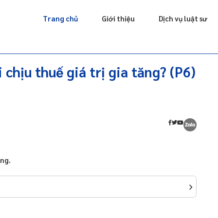
Giấy phép
Doanh nghiệp
Sở hữu trí tuệ
Luật sư riêng
Trang chủ
Giới thiệu
Dịch vụ luật sư
chịu thuế giá trị gia tăng? (P6)
ăng.