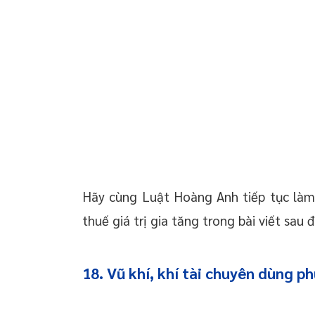
 chuyển giao công
 doanh nghiệp trọn
oanh nghiệp mới
 thường xuyên cho
 thường xuyên cho
p – Startup
Hãy cùng Luật Hoàng Anh tiếp tục làm
thuế giá trị gia tăng trong bài viết sau đ
18. Vũ khí, khí tài chuyên dùng p