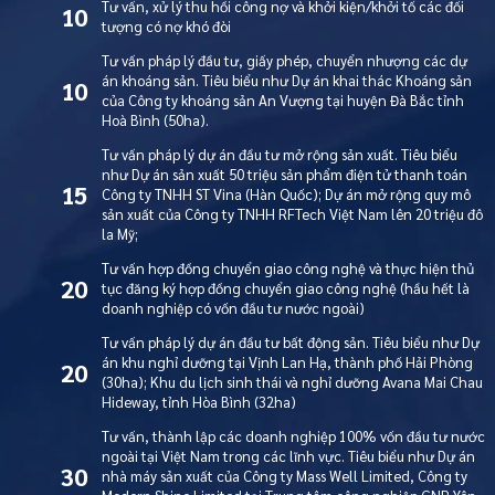
Tư vấn, xử lý thu hồi công nợ và khởi kiện/khởi tố các đối
10
tượng có nợ khó đòi
Tư vấn pháp lý đầu tư, giấy phép, chuyển nhượng các dự
án khoáng sản. Tiêu biểu như Dự án khai thác Khoáng sản
10
của Công ty khoáng sản An Vượng tại huyện Đà Bắc tỉnh
Hoà Bình (50ha).
Tư vấn pháp lý dự án đầu tư mở rộng sản xuất. Tiêu biểu
như Dự án sản xuất 50 triệu sản phẩm điện tử thanh toán
15
Công ty TNHH ST Vina (Hàn Quốc); Dự án mở rộng quy mô
sản xuất của Công ty TNHH RFTech Việt Nam lên 20 triệu đô
la Mỹ;
Tư vấn hợp đồng chuyển giao công nghệ và thực hiện thủ
20
tục đăng ký hợp đồng chuyển giao công nghệ (hầu hết là
doanh nghiệp có vốn đầu tư nước ngoài)
Tư vấn pháp lý dự án đầu tư bất động sản. Tiêu biểu như Dự
án khu nghỉ dưỡng tại Vịnh Lan Hạ, thành phố Hải Phòng
20
(30ha); Khu du lịch sinh thái và nghỉ dưỡng Avana Mai Chau
Hideway, tỉnh Hòa Bình (32ha)
Tư vấn, thành lập các doanh nghiệp 100% vốn đầu tư nước
ngoài tại Việt Nam trong các lĩnh vực. Tiêu biểu như Dự án
30
nhà máy sản xuất của Công ty Mass Well Limited, Công ty