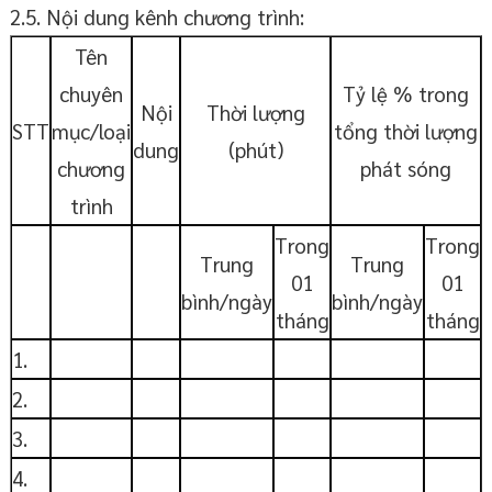
2.5. Nội dung kênh chương trình:
Tên
chuyên
Tỷ lệ % trong
Nội
Thời lượng
STT
mục/loại
tổng thời lượng
dung
(phút)
chương
phát sóng
trình
Trong
Trong
Trung
Trung
01
01
bình/ngày
bình/ngày
tháng
tháng
1.
2.
3.
4.