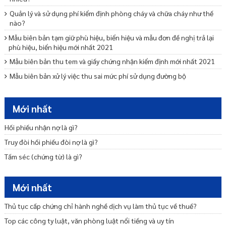
Quản lý và sử dụng phí kiểm định phòng cháy và chữa cháy như thế
nào?
Mẫu biên bản tạm giữ phù hiệu, biển hiệu và mẫu đơn đề nghị trả lại
phù hiệu, biển hiệu mới nhất 2021
Mẫu biên bản thu tem và giấy chứng nhận kiểm định mới nhất 2021
Mẫu biên bản xử lý việc thu sai mức phí sử dụng đường bộ
Mẫu đơn xin tạm dừng lưu hành và mẫu thông báo về việc không đủ
điều kiện đăng ký tạm dừng lưu hành 2021
Mới nhất
Mẫu quyết định về việc trả lại/bù trừ phí sử dụng đường bộ mới nhất
2021
Hối phiếu nhận nợ là gì?
Mẫu thông báo về việc chưa đủ điều kiện thuộc diện không chịu phí
Truy đòi hối phiếu đòi nợ là gì?
sử dụng đường bộ
Tấm séc (chứng từ) là gì?
Mẫu thông báo về việc không được trả lại/bù trừ tiền phí mới nhất
2021
Mới nhất
Mẫu biên bản thu tem nộp phí sử dụng đường bộ mới nhất 2021
Mẫu đơn đề nghị cấp lại tem nộp phí sử dụng đường bộ
Thủ tục cấp chứng chỉ hành nghề dịch vụ làm thủ tục về thuế?
Mức thu phí, lệ phí hỗ trợ dịch Covid 19
Top các công ty luật, văn phòng luật nổi tiếng và uy tín