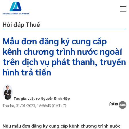
Hỏi đáp Thuế
Mẫu đơn đăng ký cung cấp
kênh chương trình nước ngoài
miễn phí qua zalo
ật sư trực tuyến online
trên dịch vụ phát thanh, truyền
hình trả tiền
p công ty/doanh nghiệp
trọn gói
miễn phí qua zalo
ật sư trực tuyến online
Tác giả: Luật sư Nguyễn Đình Hiệp
p công ty/doanh nghiệp
Thứ ba, 31/01/2023, 16:56:43 (GMT+7)
trọn gói
p công ty/doanh nghiệp
trọn gói
Nêu mẫu đơn đăng ký cung cấp kênh chương trình nước