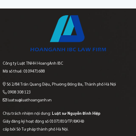
Công ty Luật TNHH HoangAnh IBC
Mã số thuế: 0109471688
Số 2/84 Trần Quang Diệu, Phường Đống Đa, Thành phố Hà Nội
0908 308 123
luatsu@luathoanganh.vn
Chịu trách nhiệm nội dung:
Luật sư Nguyễn Đình Hiệp
Giấy đăng ký hoạt động số 01071810/TP/ĐKHĐ
cấp bởi Sở Tư pháp thành phố Hà Nội.