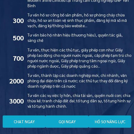
Modern Shine Limited tại Trung tâm công nghiệp GNP Yên
Bình
Tư vấn hồ sơ công bố sản phẩm, hồ sơ phòng cháy chữa
300
cháy, hồ sơ an toàn vệ sinh thực phẩm, đăng ký mã số mã
vạch, đăng ký/thông báo website…
Tư vấn bảo hộ nhãn hiệu (thương hiệu), quyền tác giả,
500
sáng chế
Tư vấn, thực hiện các thủ tục, giấy phép con như: Giấy
phép lao động cho người nước ngoài, cấp phép tạm trú cho
700
người nước ngoài, Giấy phép trung tâm ngoại ngữ, Giấy
phép ngành dược, Giấy phép quảng cáo…
Tư vấn, thành lập các doanh nghiệp mới, chi nhánh, văn
2000
phòng đại diện trên cả nước; các thủ tục thay đổi đăng ký
doanh nghiệp trên cả nước
Tư vấn các vụ việc ly hôn, chia tài sản, quyền nuôi con; chia
3000
thừa kế; tranh chấp đất đai; tố tụng dân sự, tố tụng hình sự
và tố tụng hành chính.
C
H
A
T
N
G
A
Y
G
Ọ
I
N
G
A
Y
H
Ồ
S
Ơ
N
Ă
N
G
L
Ự
C