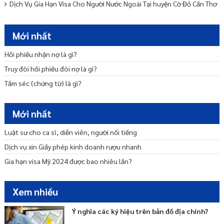
Dịch Vụ Gia Hạn Visa Cho Người Nước Ngoài Tại huyện Cờ Đỏ Cần Thơ
Dịch Vụ Gia Hạn Visa Cho Người Nước Ngoài Tại huyện Vĩnh Thạnh
Cần Thơ
Mới nhất
Dịch Vụ Gia Hạn Visa Cho Người Nước Ngoài Tại quận Thốt Nốt Cần
Thơ
Hối phiếu nhận nợ là gì?
Phí gia hạn visa mỹ hết bao nhiêu tiền? Mất bao lâu?
Truy đòi hối phiếu đòi nợ là gì?
Dịch Vụ Gia Hạn Visa Cho Người Nước Ngoài Tại quận Cái Răng Cần
Tấm séc (chứng từ) là gì?
Thơ
Cách gia hạn visa Mỹ online mới nhất hiện nay?
Mới nhất
Luật sư cho ca sĩ, diễn viên, người nổi tiếng
Dịch vụ xin Giấy phép kinh doanh rượu nhanh
Gia hạn visa Mỹ 2024 được bao nhiêu lần?
Xem nhiều
Ý nghĩa các ký hiệu trên bản đồ địa chính?