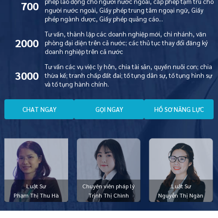
phép lao động cho người nước ngoài, cấp phép tạm trú cho
700
người nước ngoài, Giấy phép trung tâm ngoại ngữ, Giấy
phép ngành dược, Giấy phép quảng cáo…
Tư vấn, thành lập các doanh nghiệp mới, chi nhánh, văn
2000
phòng đại diện trên cả nước; các thủ tục thay đổi đăng ký
doanh nghiệp trên cả nước
Tư vấn các vụ việc ly hôn, chia tài sản, quyền nuôi con; chia
3000
thừa kế; tranh chấp đất đai; tố tụng dân sự, tố tụng hình sự
và tố tụng hành chính.
C
H
A
T
N
G
A
Y
G
Ọ
I
N
G
A
Y
H
Ồ
S
Ơ
N
Ă
N
G
L
Ự
C
Luật Sư
Chuyên viên pháp lý
Luật Sư
Phạm Thị Thu Hà
Trịnh Thị Chình
Nguyễn Thị Ngàn