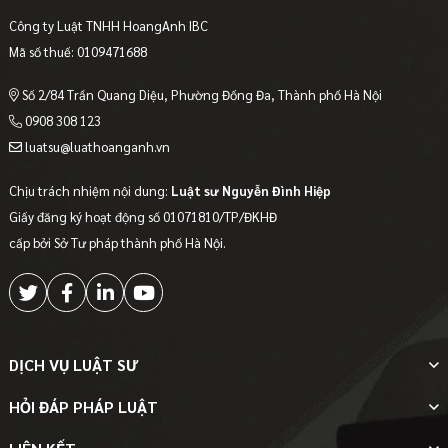
Công ty Luật TNHH HoangAnh IBC
Mã số thuế: 0109471688
Số 2/84 Trần Quang Diệu, Phường Đống Đa, Thành phố Hà Nội
0908 308 123
luatsu@luathoanganh.vn
Chịu trách nhiệm nội dung:
Luật sư Nguyễn Đình Hiệp
Giấy đăng ký hoạt động số 01071810/TP/ĐKHĐ
cấp bởi Sở Tư pháp thành phố Hà Nội.
DỊCH VỤ LUẬT SƯ
HỎI ĐÁP PHÁP LUẬT