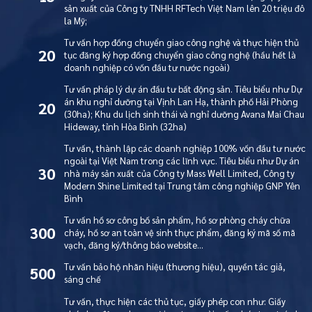
sản xuất của Công ty TNHH RFTech Việt Nam lên 20 triệu đô
la Mỹ;
Tư vấn hợp đồng chuyển giao công nghệ và thực hiện thủ
20
tục đăng ký hợp đồng chuyển giao công nghệ (hầu hết là
doanh nghiệp có vốn đầu tư nước ngoài)
Tư vấn pháp lý dự án đầu tư bất động sản. Tiêu biểu như Dự
án khu nghỉ dưỡng tại Vịnh Lan Hạ, thành phố Hải Phòng
20
(30ha); Khu du lịch sinh thái và nghỉ dưỡng Avana Mai Chau
Hideway, tỉnh Hòa Bình (32ha)
Tư vấn, thành lập các doanh nghiệp 100% vốn đầu tư nước
ngoài tại Việt Nam trong các lĩnh vực. Tiêu biểu như Dự án
30
nhà máy sản xuất của Công ty Mass Well Limited, Công ty
Modern Shine Limited tại Trung tâm công nghiệp GNP Yên
Bình
Tư vấn hồ sơ công bố sản phẩm, hồ sơ phòng cháy chữa
300
cháy, hồ sơ an toàn vệ sinh thực phẩm, đăng ký mã số mã
vạch, đăng ký/thông báo website…
Tư vấn bảo hộ nhãn hiệu (thương hiệu), quyền tác giả,
500
sáng chế
Tư vấn, thực hiện các thủ tục, giấy phép con như: Giấy