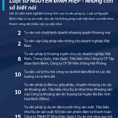
Luật sư NGUYỄN ĐÌNH HIỆP - Những con
số biết nói
Với 20 năm kinh nghiệm trong lĩnh vực tư vấn pháp lý, Luật sư Nguyễn
Đình Hiệp có sự am hiểu sâu sắc hệ thống pháp luật Việt Nam và triển khai
thành công rất nhiều các vụ việc như:
2
Tư vấn mở chuỗi kinh doanh nhượng quyền thương mại
Tư vấn cấp Giấy phép viễn thông cho doanh nghiệp Việt
2
Nam
Tư vấn pháp lý thường xuyên cho các doanh nghiệp Việt
8
Nam, Trung Quốc, Hàn Quốc. Tiêu biểu như Công ty CP Tập
đoàn Bình Minh, Công ty CP DV Viễn thông Hải Phòng
Tư vấn, xử lý thu hồi công nợ và khởi kiện/khởi tố các đối
10
tượng có nợ khó đòi
Tư vấn pháp lý đầu tư, giấy phép, chuyển nhượng các dự
án khoáng sản. Tiêu biểu như Dự án khai thác Khoáng sản
10
của Công ty khoáng sản An Vượng tại huyện Đà Bắc tỉnh
Hoà Bình (50ha).
Tư vấn pháp lý dự án đầu tư mở rộng sản xuất. Tiêu biểu
như Dự án sản xuất 50 triệu sản phẩm điện tử thanh toán
15
Công ty TNHH ST Vina (Hàn Quốc); Dự án mở rộng quy mô