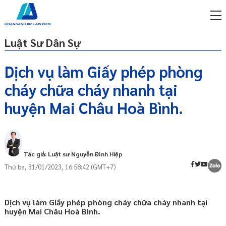
Luật Sư Dân Sự
Dịch vụ làm Giấy phép phòng
cháy chữa cháy nhanh tại
miễn phí qua zalo
Giấy phép phòng cháy chữa cháy là gì
ật sư trực tuyến online
huyện Mai Châu Hoà Bình.
Cơ sở pháp lý cấp phép phòng cháy chữa
p công ty/doanh nghiệp
cháy
trọn gói
Hồ sơ xin cấp giấy phép phòng cháy chữa
cháy
miễn phí qua zalo
Tác giả: Luật sư Nguyễn Đình Hiệp
ật sư trực tuyến online
Cơ quan tiếp nhận hồ sơ cấp giấy phép
Thứ ba, 31/01/2023, 16:58:42 (GMT+7)
phòng cháy chữa cháy
p công ty/doanh nghiệp
trọn gói
Trình tự thực hiện xin cấp giấy phép
phòng cháy chữa cháy
Dịch vụ làm Giấy phép phòng cháy chữa cháy nhanh tại
p công ty/doanh nghiệp
huyện Mai Châu Hoà Bình.
Thời hạn tiếp nhận và xử lý hồ sơ xin cấp
trọn gói
giấy phép phòng cháy chữa cháy