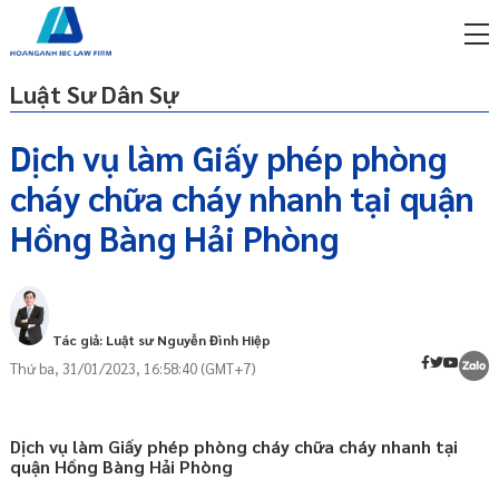
Luật Sư Dân Sự
Dịch vụ làm Giấy phép phòng
cháy chữa cháy nhanh tại quận
miễn phí qua zalo
Giấy phép phòng cháy chữa cháy là gì
ật sư trực tuyến online
Hồng Bàng Hải Phòng
Cơ sở pháp lý cấp phép phòng cháy chữa
p công ty/doanh nghiệp
cháy
trọn gói
Hồ sơ xin cấp giấy phép phòng cháy chữa
cháy
miễn phí qua zalo
Tác giả: Luật sư Nguyễn Đình Hiệp
ật sư trực tuyến online
Cơ quan tiếp nhận hồ sơ cấp giấy phép
Thứ ba, 31/01/2023, 16:58:40 (GMT+7)
phòng cháy chữa cháy
p công ty/doanh nghiệp
trọn gói
Trình tự thực hiện xin cấp giấy phép
phòng cháy chữa cháy
Dịch vụ làm Giấy phép phòng cháy chữa cháy nhanh tại
p công ty/doanh nghiệp
quận Hồng Bàng Hải Phòng
Thời hạn tiếp nhận và xử lý hồ sơ xin cấp
trọn gói
giấy phép phòng cháy chữa cháy