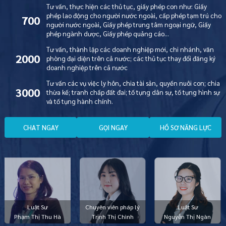
Tư vấn, thực hiện các thủ tục, giấy phép con như: Giấy
phép lao động cho người nước ngoài, cấp phép tạm trú cho
700
người nước ngoài, Giấy phép trung tâm ngoại ngữ, Giấy
phép ngành dược, Giấy phép quảng cáo…
Tư vấn, thành lập các doanh nghiệp mới, chi nhánh, văn
2000
phòng đại diện trên cả nước; các thủ tục thay đổi đăng ký
doanh nghiệp trên cả nước
Tư vấn các vụ việc ly hôn, chia tài sản, quyền nuôi con; chia
3000
thừa kế; tranh chấp đất đai; tố tụng dân sự, tố tụng hình sự
và tố tụng hành chính.
C
H
A
T
N
G
A
Y
G
Ọ
I
N
G
A
Y
H
Ồ
S
Ơ
N
Ă
N
G
L
Ự
C
Luật Sư
Chuyên viên pháp lý
Luật Sư
Phạm Thị Thu Hà
Trịnh Thị Chình
Nguyễn Thị Ngàn