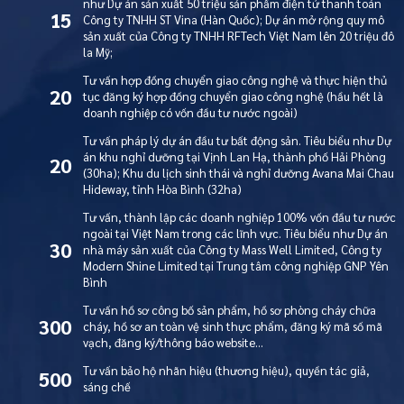
như Dự án sản xuất 50 triệu sản phẩm điện tử thanh toán
15
Công ty TNHH ST Vina (Hàn Quốc); Dự án mở rộng quy mô
sản xuất của Công ty TNHH RFTech Việt Nam lên 20 triệu đô
la Mỹ;
Tư vấn hợp đồng chuyển giao công nghệ và thực hiện thủ
20
tục đăng ký hợp đồng chuyển giao công nghệ (hầu hết là
doanh nghiệp có vốn đầu tư nước ngoài)
Tư vấn pháp lý dự án đầu tư bất động sản. Tiêu biểu như Dự
án khu nghỉ dưỡng tại Vịnh Lan Hạ, thành phố Hải Phòng
20
(30ha); Khu du lịch sinh thái và nghỉ dưỡng Avana Mai Chau
Hideway, tỉnh Hòa Bình (32ha)
Tư vấn, thành lập các doanh nghiệp 100% vốn đầu tư nước
ngoài tại Việt Nam trong các lĩnh vực. Tiêu biểu như Dự án
30
nhà máy sản xuất của Công ty Mass Well Limited, Công ty
Modern Shine Limited tại Trung tâm công nghiệp GNP Yên
Bình
Tư vấn hồ sơ công bố sản phẩm, hồ sơ phòng cháy chữa
300
cháy, hồ sơ an toàn vệ sinh thực phẩm, đăng ký mã số mã
vạch, đăng ký/thông báo website…
Tư vấn bảo hộ nhãn hiệu (thương hiệu), quyền tác giả,
500
sáng chế