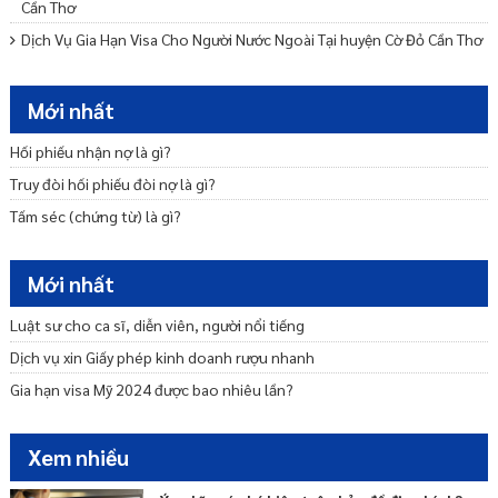
Cần Thơ
Dịch Vụ Gia Hạn Visa Cho Người Nước Ngoài Tại huyện Cờ Đỏ Cần Thơ
Dịch Vụ Gia Hạn Visa Cho Người Nước Ngoài Tại huyện Vĩnh Thạnh
Cần Thơ
Mới nhất
Dịch Vụ Gia Hạn Visa Cho Người Nước Ngoài Tại quận Thốt Nốt Cần
Thơ
Hối phiếu nhận nợ là gì?
Phí gia hạn visa mỹ hết bao nhiêu tiền? Mất bao lâu?
Truy đòi hối phiếu đòi nợ là gì?
Dịch Vụ Gia Hạn Visa Cho Người Nước Ngoài Tại quận Cái Răng Cần
Tấm séc (chứng từ) là gì?
Thơ
Cách gia hạn visa Mỹ online mới nhất hiện nay?
Mới nhất
Luật sư cho ca sĩ, diễn viên, người nổi tiếng
Dịch vụ xin Giấy phép kinh doanh rượu nhanh
Gia hạn visa Mỹ 2024 được bao nhiêu lần?
Xem nhiều