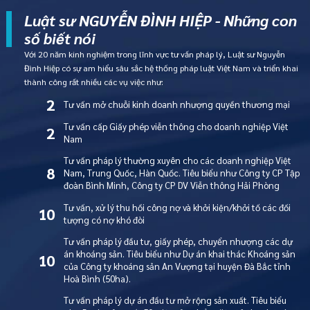
Luật sư NGUYỄN ĐÌNH HIỆP - Những con
số biết nói
Với 20 năm kinh nghiệm trong lĩnh vực tư vấn pháp lý, Luật sư Nguyễn
Đình Hiệp có sự am hiểu sâu sắc hệ thống pháp luật Việt Nam và triển khai
thành công rất nhiều các vụ việc như:
2
Tư vấn mở chuỗi kinh doanh nhượng quyền thương mại
Tư vấn cấp Giấy phép viễn thông cho doanh nghiệp Việt
2
Nam
Tư vấn pháp lý thường xuyên cho các doanh nghiệp Việt
8
Nam, Trung Quốc, Hàn Quốc. Tiêu biểu như Công ty CP Tập
đoàn Bình Minh, Công ty CP DV Viễn thông Hải Phòng
Tư vấn, xử lý thu hồi công nợ và khởi kiện/khởi tố các đối
10
tượng có nợ khó đòi
Tư vấn pháp lý đầu tư, giấy phép, chuyển nhượng các dự
án khoáng sản. Tiêu biểu như Dự án khai thác Khoáng sản
10
của Công ty khoáng sản An Vượng tại huyện Đà Bắc tỉnh
Hoà Bình (50ha).
Tư vấn pháp lý dự án đầu tư mở rộng sản xuất. Tiêu biểu