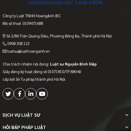
Công ty Luật TNHH HoangAnh IBC
Mã số thuế: 0109471688
Số 2/84 Trần Quang Diệu, Phường Đống Đa, Thành phố Hà Nội
0908 308 123
luatsu@luathoanganh.vn
Chịu trách nhiệm nội dung:
Luật sư Nguyễn Đình Hiệp
Giấy đăng ký hoạt động số 01071810/TP/ĐKHĐ
cấp bởi Sở Tư pháp thành phố Hà Nội.
DỊCH VỤ LUẬT SƯ
HỎI ĐÁP PHÁP LUẬT