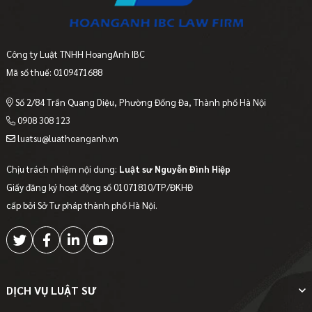
Công ty Luật TNHH HoangAnh IBC
Mã số thuế: 0109471688
Số 2/84 Trần Quang Diệu, Phường Đống Đa, Thành phố Hà Nội
0908 308 123
luatsu@luathoanganh.vn
Chịu trách nhiệm nội dung:
Luật sư Nguyễn Đình Hiệp
Giấy đăng ký hoạt động số 01071810/TP/ĐKHĐ
cấp bởi Sở Tư pháp thành phố Hà Nội.
DỊCH VỤ LUẬT SƯ