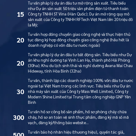
Tư vấn pháp lý dự án đầu tư mở rộng sản xuất. Tiêu biểu
như Dự án sản xuất 50 triệu sản phẩm điện tử thanh toán
15
Công ty TNHH ST Vina (Hàn Quốc); Dự án mở rộng quy mô
sản xuất của Công ty TNHH RFTech Việt Nam lên 20 triệu đô
la Mỹ;
Tư vấn hợp đồng chuyển giao công nghệ và thực hiện thủ
20
tục đăng ký hợp đồng chuyển giao công nghệ (hầu hết là
doanh nghiệp có vốn đầu tư nước ngoài)
Tư vấn pháp lý dự án đầu tư bất động sản. Tiêu biểu như Dự
án khu nghỉ dưỡng tại Vịnh Lan Hạ, thành phố Hải Phòng
20
(30ha); Khu du lịch sinh thái và nghỉ dưỡng Avana Mai Chau
Hideway, tỉnh Hòa Bình (32ha)
Tư vấn, thành lập các doanh nghiệp 100% vốn đầu tư nước
ngoài tại Việt Nam trong các lĩnh vực. Tiêu biểu như Dự án
30
nhà máy sản xuất của Công ty Mass Well Limited, Công ty
Modern Shine Limited tại Trung tâm công nghiệp GNP Yên
Bình
Tư vấn hồ sơ công bố sản phẩm, hồ sơ phòng cháy chữa
300
cháy, hồ sơ an toàn vệ sinh thực phẩm, đăng ký mã số mã
vạch, đăng ký/thông báo website…
Tư vấn bảo hộ nhãn hiệu (thương hiệu), quyền tác giả,
500