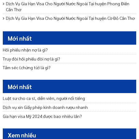
Dịch Vụ Gia Hạn Visa Cho Người Nước Ngoài Tại huyện Phong Điền
Cần Thơ
Dịch Vụ Gia Hạn Visa Cho Người Nước Ngoài Tại huyện Cờ Đỏ Cần Thơ
Dịch Vụ Gia Hạn Visa Cho Người Nước Ngoài Tại huyện Vĩnh Thạnh
Cần Thơ
Mới nhất
Dịch Vụ Gia Hạn Visa Cho Người Nước Ngoài Tại quận Thốt Nốt Cần
Thơ
Hối phiếu nhận nợ là gì?
Phí gia hạn visa mỹ hết bao nhiêu tiền? Mất bao lâu?
Truy đòi hối phiếu đòi nợ là gì?
Dịch Vụ Gia Hạn Visa Cho Người Nước Ngoài Tại quận Cái Răng Cần
Tấm séc (chứng từ) là gì?
Thơ
Cách gia hạn visa Mỹ online mới nhất hiện nay?
Mới nhất
Luật sư cho ca sĩ, diễn viên, người nổi tiếng
Dịch vụ xin Giấy phép kinh doanh rượu nhanh
Gia hạn visa Mỹ 2024 được bao nhiêu lần?
Xem nhiều