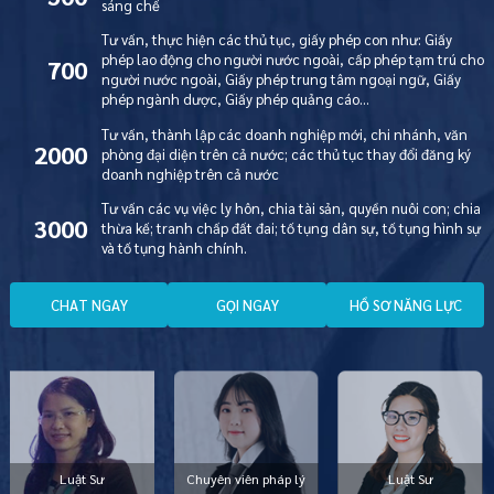
sáng chế
Tư vấn, thực hiện các thủ tục, giấy phép con như: Giấy
phép lao động cho người nước ngoài, cấp phép tạm trú cho
700
người nước ngoài, Giấy phép trung tâm ngoại ngữ, Giấy
phép ngành dược, Giấy phép quảng cáo…
Tư vấn, thành lập các doanh nghiệp mới, chi nhánh, văn
2000
phòng đại diện trên cả nước; các thủ tục thay đổi đăng ký
doanh nghiệp trên cả nước
Tư vấn các vụ việc ly hôn, chia tài sản, quyền nuôi con; chia
3000
thừa kế; tranh chấp đất đai; tố tụng dân sự, tố tụng hình sự
và tố tụng hành chính.
C
H
A
T
N
G
A
Y
G
Ọ
I
N
G
A
Y
H
Ồ
S
Ơ
N
Ă
N
G
L
Ự
C
Luật Sư
Chuyên viên pháp lý
Luật Sư