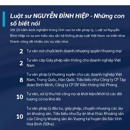
Luật sư NGUYỄN ĐÌNH HIỆP - Những con
số biết nói
Với 20 năm kinh nghiệm trong lĩnh vực tư vấn pháp lý, Luật sư Nguyễn
Đình Hiệp có sự am hiểu sâu sắc hệ thống pháp luật Việt Nam và triển khai
thành công rất nhiều các vụ việc như:
2
Tư vấn mở chuỗi kinh doanh nhượng quyền thương mại
Tư vấn cấp Giấy phép viễn thông cho doanh nghiệp Việt
2
Nam
Tư vấn pháp lý thường xuyên cho các doanh nghiệp Việt
8
Nam, Trung Quốc, Hàn Quốc. Tiêu biểu như Công ty CP Tập
đoàn Bình Minh, Công ty CP DV Viễn thông Hải Phòng
Tư vấn, xử lý thu hồi công nợ và khởi kiện/khởi tố các đối
10
tượng có nợ khó đòi
Tư vấn pháp lý đầu tư, giấy phép, chuyển nhượng các dự
án khoáng sản. Tiêu biểu như Dự án khai thác Khoáng sản
10
của Công ty khoáng sản An Vượng tại huyện Đà Bắc tỉnh
Hoà Bình (50ha).