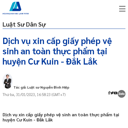
Luật Sư Dân Sự
Dịch vụ xin cấp giấy phép vệ
sinh an toàn thực phẩm tại
miễn phí qua zalo
GIẤY PHÉP VỆ SINH AN TOÀN THỰC PHẨM
ật sư trực tuyến online
huyện Cư Kuin - Đắk Lắk
LÀ GÌ
p công ty/doanh nghiệp
ĐIỀU KIỆN CẤP GIẤY PHÉP VỆ SINH AN
trọn gói
TOÀN THỰC PHẨM
ĐỐI TƯỢNG ĐƯỢC CẤP GIẤY PHÉP VỆ
miễn phí qua zalo
Tác giả: Luật sư Nguyễn Đình Hiệp
SINH AN TOÀN THỰC PHẨM
ật sư trực tuyến online
Thứ ba, 31/01/2023, 16:58:23 (GMT+7)
HỒ SƠ XIN GIẤY PHÉP VỆ SINH AN TOÀN
p công ty/doanh nghiệp
THỰC PHẨM
trọn gói
CƠ QUAN TIẾP NHẬN HỒ SƠ XIN GIẤY
Dịch vụ xin cấp giấy phép vệ sinh an toàn thực phẩm tại
p công ty/doanh nghiệp
PHÉP VỆ SINH AN TOÀN THỰC PHẨM
huyện Cư Kuin - Đắk Lắk
trọn gói
THỦ TỤC XIN GIẤY PHÉP VỆ SINH AN