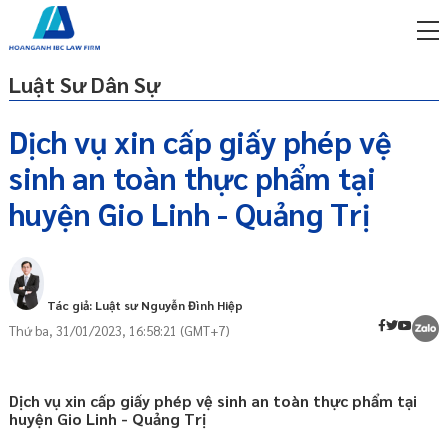
Luật Sư Dân Sự
Dịch vụ xin cấp giấy phép vệ
sinh an toàn thực phẩm tại
miễn phí qua zalo
GIẤY PHÉP VỆ SINH AN TOÀN THỰC PHẨM
ật sư trực tuyến online
huyện Gio Linh - Quảng Trị
LÀ GÌ
p công ty/doanh nghiệp
ĐIỀU KIỆN CẤP GIẤY PHÉP VỆ SINH AN
trọn gói
TOÀN THỰC PHẨM
ĐỐI TƯỢNG ĐƯỢC CẤP GIẤY PHÉP VỆ
miễn phí qua zalo
Tác giả: Luật sư Nguyễn Đình Hiệp
SINH AN TOÀN THỰC PHẨM
ật sư trực tuyến online
Thứ ba, 31/01/2023, 16:58:21 (GMT+7)
HỒ SƠ XIN GIẤY PHÉP VỆ SINH AN TOÀN
p công ty/doanh nghiệp
THỰC PHẨM
trọn gói
CƠ QUAN TIẾP NHẬN HỒ SƠ XIN GIẤY
Dịch vụ xin cấp giấy phép vệ sinh an toàn thực phẩm tại
p công ty/doanh nghiệp
PHÉP VỆ SINH AN TOÀN THỰC PHẨM
huyện Gio Linh - Quảng Trị
trọn gói
THỦ TỤC XIN GIẤY PHÉP VỆ SINH AN