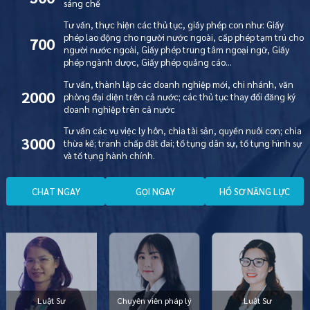
sáng chế
Tư vấn, thực hiện các thủ tục, giấy phép con như: Giấy
phép lao động cho người nước ngoài, cấp phép tạm trú cho
700
người nước ngoài, Giấy phép trung tâm ngoại ngữ, Giấy
phép ngành dược, Giấy phép quảng cáo…
Tư vấn, thành lập các doanh nghiệp mới, chi nhánh, văn
2000
phòng đại diện trên cả nước; các thủ tục thay đổi đăng ký
doanh nghiệp trên cả nước
Tư vấn các vụ việc ly hôn, chia tài sản, quyền nuôi con; chia
3000
thừa kế; tranh chấp đất đai; tố tụng dân sự, tố tụng hình sự
và tố tụng hành chính.
C
H
A
T
N
G
A
Y
G
Ọ
I
N
G
A
Y
H
Ồ
S
Ơ
N
Ă
N
G
L
Ự
C
Luật Sư
Chuyên viên pháp lý
Luật Sư