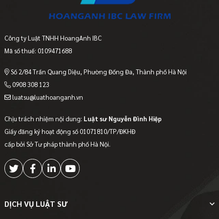
Công ty Luật TNHH HoangAnh IBC
Mã số thuế: 0109471688
Số 2/84 Trần Quang Diệu, Phường Đống Đa, Thành phố Hà Nội
0908 308 123
luatsu@luathoanganh.vn
Chịu trách nhiệm nội dung:
Luật sư Nguyễn Đình Hiệp
Giấy đăng ký hoạt động số 01071810/TP/ĐKHĐ
cấp bởi Sở Tư pháp thành phố Hà Nội.
DỊCH VỤ LUẬT SƯ