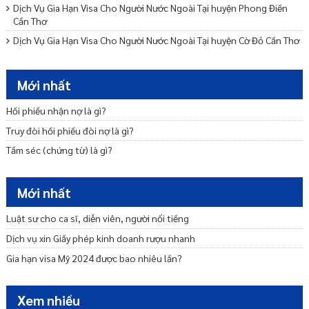
Dịch Vụ Gia Hạn Visa Cho Người Nước Ngoài Tại huyện Phong Điền
Cần Thơ
Dịch Vụ Gia Hạn Visa Cho Người Nước Ngoài Tại huyện Cờ Đỏ Cần Thơ
Dịch Vụ Gia Hạn Visa Cho Người Nước Ngoài Tại huyện Vĩnh Thạnh
Cần Thơ
Mới nhất
Dịch Vụ Gia Hạn Visa Cho Người Nước Ngoài Tại quận Thốt Nốt Cần
Thơ
Hối phiếu nhận nợ là gì?
Phí gia hạn visa mỹ hết bao nhiêu tiền? Mất bao lâu?
Truy đòi hối phiếu đòi nợ là gì?
Dịch Vụ Gia Hạn Visa Cho Người Nước Ngoài Tại quận Cái Răng Cần
Tấm séc (chứng từ) là gì?
Thơ
Cách gia hạn visa Mỹ online mới nhất hiện nay?
Mới nhất
Luật sư cho ca sĩ, diễn viên, người nổi tiếng
Dịch vụ xin Giấy phép kinh doanh rượu nhanh
Gia hạn visa Mỹ 2024 được bao nhiêu lần?
Xem nhiều