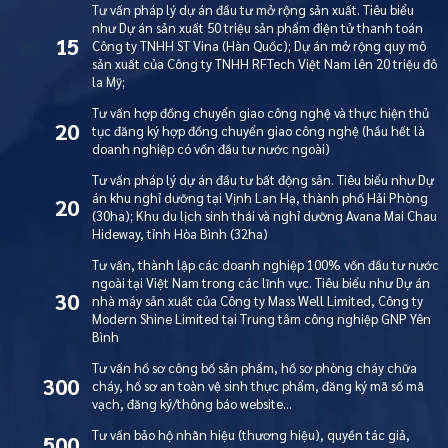
Tư vấn pháp lý dự án đầu tư mở rộng sản xuất. Tiêu biểu
như Dự án sản xuất 50 triệu sản phẩm điện tử thanh toán
15
Công ty TNHH ST Vina (Hàn Quốc); Dự án mở rộng quy mô
sản xuất của Công ty TNHH RFTech Việt Nam lên 20 triệu đô
la Mỹ;
Tư vấn hợp đồng chuyển giao công nghệ và thực hiện thủ
20
tục đăng ký hợp đồng chuyển giao công nghệ (hầu hết là
doanh nghiệp có vốn đầu tư nước ngoài)
Tư vấn pháp lý dự án đầu tư bất động sản. Tiêu biểu như Dự
án khu nghỉ dưỡng tại Vịnh Lan Hạ, thành phố Hải Phòng
20
(30ha); Khu du lịch sinh thái và nghỉ dưỡng Avana Mai Chau
Hideway, tỉnh Hòa Bình (32ha)
Tư vấn, thành lập các doanh nghiệp 100% vốn đầu tư nước
ngoài tại Việt Nam trong các lĩnh vực. Tiêu biểu như Dự án
30
nhà máy sản xuất của Công ty Mass Well Limited, Công ty
Modern Shine Limited tại Trung tâm công nghiệp GNP Yên
Bình
Tư vấn hồ sơ công bố sản phẩm, hồ sơ phòng cháy chữa
300
cháy, hồ sơ an toàn vệ sinh thực phẩm, đăng ký mã số mã
vạch, đăng ký/thông báo website…
Tư vấn bảo hộ nhãn hiệu (thương hiệu), quyền tác giả,
500