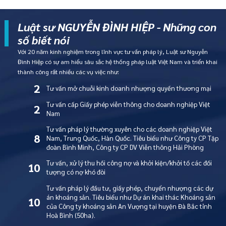
Luật sư NGUYỄN ĐÌNH HIỆP - Những con
số biết nói
Với 20 năm kinh nghiệm trong lĩnh vực tư vấn pháp lý, Luật sư Nguyễn
Đình Hiệp có sự am hiểu sâu sắc hệ thống pháp luật Việt Nam và triển khai
thành công rất nhiều các vụ việc như:
2
Tư vấn mở chuỗi kinh doanh nhượng quyền thương mại
Tư vấn cấp Giấy phép viễn thông cho doanh nghiệp Việt
2
Nam
Tư vấn pháp lý thường xuyên cho các doanh nghiệp Việt
8
Nam, Trung Quốc, Hàn Quốc. Tiêu biểu như Công ty CP Tập
đoàn Bình Minh, Công ty CP DV Viễn thông Hải Phòng
Tư vấn, xử lý thu hồi công nợ và khởi kiện/khởi tố các đối
10
tượng có nợ khó đòi
Tư vấn pháp lý đầu tư, giấy phép, chuyển nhượng các dự
án khoáng sản. Tiêu biểu như Dự án khai thác Khoáng sản
10
của Công ty khoáng sản An Vượng tại huyện Đà Bắc tỉnh
Hoà Bình (50ha).