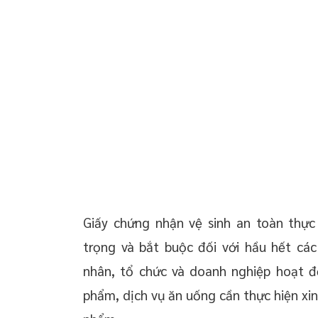
 chuyển giao công
THỜI HẠN TIẾP NHẬN HỒ SƠ XIN GIẤY PHÉP VỆ
SINH AN TOÀN THỰC PHẨM
03 LƯU Ý KHI LÀM THỦ TỤC CẤP GIẤY PHÉP VỆ
 doanh nghiệp trọn
SINH AN TOÀN THỰC PHẨM
oanh nghiệp mới
DỊCH VỤ XIN CẤP GIẤY PHÉP VỆ SINH AN TOÀN
THỰC PHẨM.
 thường xuyên cho
 thường xuyên cho
p – Startup
Giấy chứng nhận vệ sinh an toàn thực
trọng và bắt buộc đối với hầu hết cá
nhân, tổ chức và doanh nghiệp hoạt đ
phẩm, dịch vụ ăn uống cần thực hiện xin