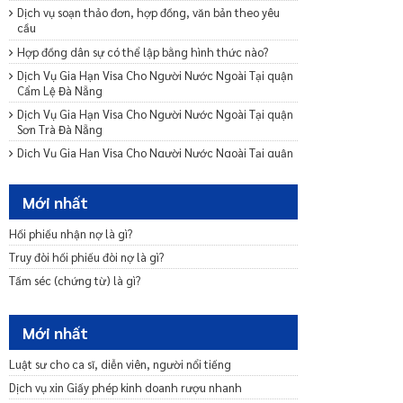
Dịch vụ soạn thảo đơn, hợp đồng, văn bản theo yêu
cầu
Hợp đồng dân sự có thể lập bằng hình thức nào?
Dịch Vụ Gia Hạn Visa Cho Người Nước Ngoài Tại quận
Cẩm Lệ Đà Nẵng
Dịch Vụ Gia Hạn Visa Cho Người Nước Ngoài Tại quận
Sơn Trà Đà Nẵng
Dịch Vụ Gia Hạn Visa Cho Người Nước Ngoài Tại quận
Hải Châu Đà Nẵng
Dịch Vụ Gia Hạn Visa Cho Người Nước Ngoài Tại
Mới nhất
huyện Phong Điền Cần Thơ
Dịch Vụ Gia Hạn Visa Cho Người Nước Ngoài Tại
Hối phiếu nhận nợ là gì?
huyện Cờ Đỏ Cần Thơ
Truy đòi hối phiếu đòi nợ là gì?
Dịch Vụ Gia Hạn Visa Cho Người Nước Ngoài Tại
Tấm séc (chứng từ) là gì?
huyện Vĩnh Thạnh Cần Thơ
Dịch Vụ Gia Hạn Visa Cho Người Nước Ngoài Tại quận
Thốt Nốt Cần Thơ
Mới nhất
Phí gia hạn visa mỹ hết bao nhiêu tiền? Mất bao lâu?
Luật sư cho ca sĩ, diễn viên, người nổi tiếng
Dịch Vụ Gia Hạn Visa Cho Người Nước Ngoài Tại quận
Cái Răng Cần Thơ
Dịch vụ xin Giấy phép kinh doanh rượu nhanh