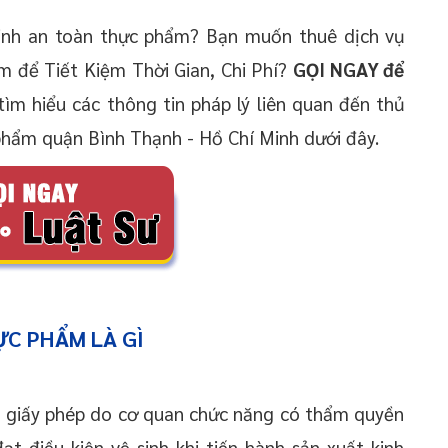
inh an toàn thực phẩm? Bạn muốn thuê dịch vụ
m để Tiết Kiệm Thời Gian, Chi Phí?
GỌI NGAY để
ìm hiểu các thông tin pháp lý liên quan đến thủ
 phẩm quận Bình Thạnh - Hồ Chí Minh dưới đây.
ỰC PHẨM LÀ GÌ
ại giấy phép do cơ quan chức năng có thẩm quyền
t điều kiện vệ sinh khi tiến hành sản xuất kinh