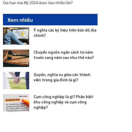
Cách gia hạn visa Mỹ online mới nhất hiện nay?
Gia hạn visa Mỹ 2024 được bao nhiêu lần?
Xem nhiều
Ý nghĩa các ký hiệu trên bản đồ địa
chính?
Chuyển nguồn ngân sách từ năm
trước sang năm sau như thế nào?
Quyền, nghĩa vụ giữa các thành
viên trong gia đình là gì?
Cụm công nghiệp là gì? Phân biệt
khu công nghiệp và cụm công
nghiệp?