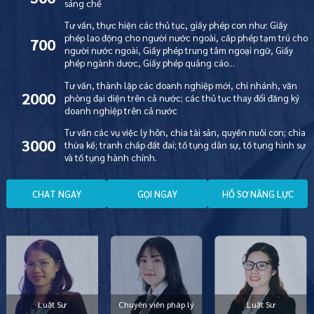
sáng chế
Tư vấn, thực hiện các thủ tục, giấy phép con như: Giấy
phép lao động cho người nước ngoài, cấp phép tạm trú cho
700
người nước ngoài, Giấy phép trung tâm ngoại ngữ, Giấy
phép ngành dược, Giấy phép quảng cáo…
Tư vấn, thành lập các doanh nghiệp mới, chi nhánh, văn
2000
phòng đại diện trên cả nước; các thủ tục thay đổi đăng ký
doanh nghiệp trên cả nước
Tư vấn các vụ việc ly hôn, chia tài sản, quyền nuôi con; chia
3000
thừa kế; tranh chấp đất đai; tố tụng dân sự, tố tụng hình sự
và tố tụng hành chính.
C
H
A
T
N
G
A
Y
G
Ọ
I
N
G
A
Y
H
Ồ
S
Ơ
N
Ă
N
G
L
Ự
C
Luật Sư
Chuyên viên pháp lý
Luật Sư