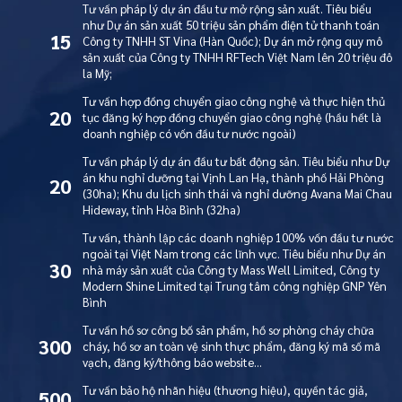
Tư vấn pháp lý dự án đầu tư mở rộng sản xuất. Tiêu biểu
như Dự án sản xuất 50 triệu sản phẩm điện tử thanh toán
15
Công ty TNHH ST Vina (Hàn Quốc); Dự án mở rộng quy mô
sản xuất của Công ty TNHH RFTech Việt Nam lên 20 triệu đô
la Mỹ;
Tư vấn hợp đồng chuyển giao công nghệ và thực hiện thủ
20
tục đăng ký hợp đồng chuyển giao công nghệ (hầu hết là
doanh nghiệp có vốn đầu tư nước ngoài)
Tư vấn pháp lý dự án đầu tư bất động sản. Tiêu biểu như Dự
án khu nghỉ dưỡng tại Vịnh Lan Hạ, thành phố Hải Phòng
20
(30ha); Khu du lịch sinh thái và nghỉ dưỡng Avana Mai Chau
Hideway, tỉnh Hòa Bình (32ha)
Tư vấn, thành lập các doanh nghiệp 100% vốn đầu tư nước
ngoài tại Việt Nam trong các lĩnh vực. Tiêu biểu như Dự án
30
nhà máy sản xuất của Công ty Mass Well Limited, Công ty
Modern Shine Limited tại Trung tâm công nghiệp GNP Yên
Bình
Tư vấn hồ sơ công bố sản phẩm, hồ sơ phòng cháy chữa
300
cháy, hồ sơ an toàn vệ sinh thực phẩm, đăng ký mã số mã
vạch, đăng ký/thông báo website…
Tư vấn bảo hộ nhãn hiệu (thương hiệu), quyền tác giả,
500