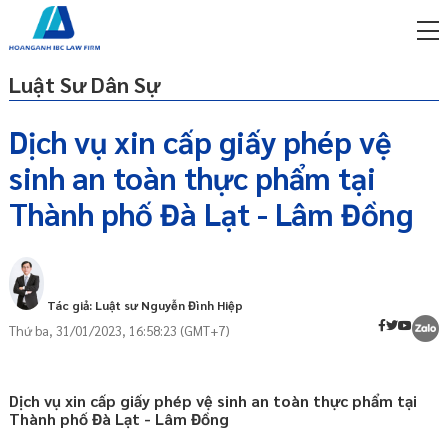
Luật Sư Dân Sự
Dịch vụ xin cấp giấy phép vệ
sinh an toàn thực phẩm tại
miễn phí qua zalo
GIẤY PHÉP VỆ SINH AN TOÀN THỰC PHẨM
ật sư trực tuyến online
Thành phố Đà Lạt - Lâm Đồng
LÀ GÌ
p công ty/doanh nghiệp
ĐIỀU KIỆN CẤP GIẤY PHÉP VỆ SINH AN
trọn gói
TOÀN THỰC PHẨM
ĐỐI TƯỢNG ĐƯỢC CẤP GIẤY PHÉP VỆ
miễn phí qua zalo
Tác giả: Luật sư Nguyễn Đình Hiệp
SINH AN TOÀN THỰC PHẨM
ật sư trực tuyến online
Thứ ba, 31/01/2023, 16:58:23 (GMT+7)
HỒ SƠ XIN GIẤY PHÉP VỆ SINH AN TOÀN
p công ty/doanh nghiệp
THỰC PHẨM
trọn gói
CƠ QUAN TIẾP NHẬN HỒ SƠ XIN GIẤY
Dịch vụ xin cấp giấy phép vệ sinh an toàn thực phẩm tại
p công ty/doanh nghiệp
PHÉP VỆ SINH AN TOÀN THỰC PHẨM
Thành phố Đà Lạt - Lâm Đồng
trọn gói
THỦ TỤC XIN GIẤY PHÉP VỆ SINH AN