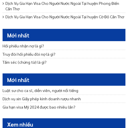
Dịch Vụ Gia Hạn Visa Cho Người Nước Ngoài Tại huyện Phong Điền
Cần Thơ
Dịch Vụ Gia Hạn Visa Cho Người Nước Ngoài Tại huyện Cờ Đỏ Cần Thơ
Dịch Vụ Gia Hạn Visa Cho Người Nước Ngoài Tại huyện Vĩnh Thạnh
Cần Thơ
Mới nhất
Dịch Vụ Gia Hạn Visa Cho Người Nước Ngoài Tại quận Thốt Nốt Cần
Thơ
Hối phiếu nhận nợ là gì?
Phí gia hạn visa mỹ hết bao nhiêu tiền? Mất bao lâu?
Truy đòi hối phiếu đòi nợ là gì?
Dịch Vụ Gia Hạn Visa Cho Người Nước Ngoài Tại quận Cái Răng Cần
Tấm séc (chứng từ) là gì?
Thơ
Cách gia hạn visa Mỹ online mới nhất hiện nay?
Mới nhất
Luật sư cho ca sĩ, diễn viên, người nổi tiếng
Dịch vụ xin Giấy phép kinh doanh rượu nhanh
Gia hạn visa Mỹ 2024 được bao nhiêu lần?
Xem nhiều