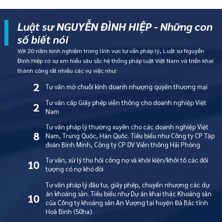
Luật sư NGUYỄN ĐÌNH HIỆP - Những con
số biết nói
Với 20 năm kinh nghiệm trong lĩnh vực tư vấn pháp lý, Luật sư Nguyễn
Đình Hiệp có sự am hiểu sâu sắc hệ thống pháp luật Việt Nam và triển khai
thành công rất nhiều các vụ việc như:
2
Tư vấn mở chuỗi kinh doanh nhượng quyền thương mại
Tư vấn cấp Giấy phép viễn thông cho doanh nghiệp Việt
2
Nam
Tư vấn pháp lý thường xuyên cho các doanh nghiệp Việt
8
Nam, Trung Quốc, Hàn Quốc. Tiêu biểu như Công ty CP Tập
đoàn Bình Minh, Công ty CP DV Viễn thông Hải Phòng
Tư vấn, xử lý thu hồi công nợ và khởi kiện/khởi tố các đối
10
tượng có nợ khó đòi
Tư vấn pháp lý đầu tư, giấy phép, chuyển nhượng các dự
án khoáng sản. Tiêu biểu như Dự án khai thác Khoáng sản
10
của Công ty khoáng sản An Vượng tại huyện Đà Bắc tỉnh
Hoà Bình (50ha).