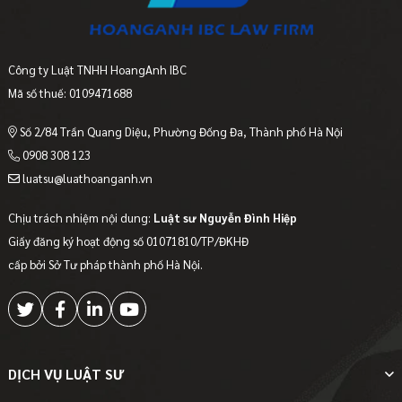
Công ty Luật TNHH HoangAnh IBC
Mã số thuế: 0109471688
Số 2/84 Trần Quang Diệu, Phường Đống Đa, Thành phố Hà Nội
0908 308 123
luatsu@luathoanganh.vn
Chịu trách nhiệm nội dung:
Luật sư Nguyễn Đình Hiệp
Giấy đăng ký hoạt động số 01071810/TP/ĐKHĐ
cấp bởi Sở Tư pháp thành phố Hà Nội.
DỊCH VỤ LUẬT SƯ