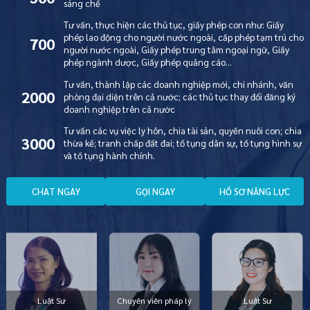
sáng chế
Tư vấn, thực hiện các thủ tục, giấy phép con như: Giấy
phép lao động cho người nước ngoài, cấp phép tạm trú cho
700
người nước ngoài, Giấy phép trung tâm ngoại ngữ, Giấy
phép ngành dược, Giấy phép quảng cáo…
Tư vấn, thành lập các doanh nghiệp mới, chi nhánh, văn
2000
phòng đại diện trên cả nước; các thủ tục thay đổi đăng ký
doanh nghiệp trên cả nước
Tư vấn các vụ việc ly hôn, chia tài sản, quyền nuôi con; chia
3000
thừa kế; tranh chấp đất đai; tố tụng dân sự, tố tụng hình sự
và tố tụng hành chính.
C
H
A
T
N
G
A
Y
G
Ọ
I
N
G
A
Y
H
Ồ
S
Ơ
N
Ă
N
G
L
Ự
C
Luật Sư
Chuyên viên pháp lý
Luật Sư