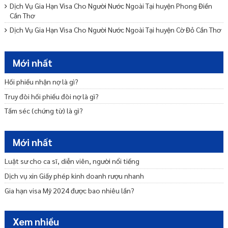
Dịch Vụ Gia Hạn Visa Cho Người Nước Ngoài Tại huyện Phong Điền
Cần Thơ
Dịch Vụ Gia Hạn Visa Cho Người Nước Ngoài Tại huyện Cờ Đỏ Cần Thơ
Dịch Vụ Gia Hạn Visa Cho Người Nước Ngoài Tại huyện Vĩnh Thạnh
Cần Thơ
Mới nhất
Dịch Vụ Gia Hạn Visa Cho Người Nước Ngoài Tại quận Thốt Nốt Cần
Thơ
Hối phiếu nhận nợ là gì?
Phí gia hạn visa mỹ hết bao nhiêu tiền? Mất bao lâu?
Truy đòi hối phiếu đòi nợ là gì?
Dịch Vụ Gia Hạn Visa Cho Người Nước Ngoài Tại quận Cái Răng Cần
Tấm séc (chứng từ) là gì?
Thơ
Cách gia hạn visa Mỹ online mới nhất hiện nay?
Mới nhất
Luật sư cho ca sĩ, diễn viên, người nổi tiếng
Dịch vụ xin Giấy phép kinh doanh rượu nhanh
Gia hạn visa Mỹ 2024 được bao nhiêu lần?
Xem nhiều