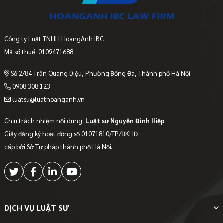
Công ty Luật TNHH HoangAnh IBC
Mã số thuế: 0109471688
Số 2/84 Trần Quang Diệu, Phường Đống Đa, Thành phố Hà Nội
0908 308 123
luatsu@luathoanganh.vn
Chịu trách nhiệm nội dung:
Luật sư Nguyễn Đình Hiệp
Giấy đăng ký hoạt động số 01071810/TP/ĐKHĐ
cấp bởi Sở Tư pháp thành phố Hà Nội.
DỊCH VỤ LUẬT SƯ