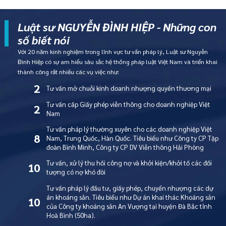
Luật sư NGUYỄN ĐÌNH HIỆP - Những con
số biết nói
Với 20 năm kinh nghiệm trong lĩnh vực tư vấn pháp lý, Luật sư Nguyễn
Đình Hiệp có sự am hiểu sâu sắc hệ thống pháp luật Việt Nam và triển khai
thành công rất nhiều các vụ việc như:
2
Tư vấn mở chuỗi kinh doanh nhượng quyền thương mại
Tư vấn cấp Giấy phép viễn thông cho doanh nghiệp Việt
2
Nam
Tư vấn pháp lý thường xuyên cho các doanh nghiệp Việt
8
Nam, Trung Quốc, Hàn Quốc. Tiêu biểu như Công ty CP Tập
đoàn Bình Minh, Công ty CP DV Viễn thông Hải Phòng
Tư vấn, xử lý thu hồi công nợ và khởi kiện/khởi tố các đối
10
tượng có nợ khó đòi
Tư vấn pháp lý đầu tư, giấy phép, chuyển nhượng các dự
án khoáng sản. Tiêu biểu như Dự án khai thác Khoáng sản
10
của Công ty khoáng sản An Vượng tại huyện Đà Bắc tỉnh
Hoà Bình (50ha).