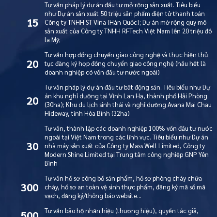
Tư vấn pháp lý dự án đầu tư mở rộng sản xuất. Tiêu biểu
như Dự án sản xuất 50 triệu sản phẩm điện tử thanh toán
15
Công ty TNHH ST Vina (Hàn Quốc); Dự án mở rộng quy mô
sản xuất của Công ty TNHH RFTech Việt Nam lên 20 triệu đô
la Mỹ;
Tư vấn hợp đồng chuyển giao công nghệ và thực hiện thủ
20
tục đăng ký hợp đồng chuyển giao công nghệ (hầu hết là
doanh nghiệp có vốn đầu tư nước ngoài)
Tư vấn pháp lý dự án đầu tư bất động sản. Tiêu biểu như Dự
án khu nghỉ dưỡng tại Vịnh Lan Hạ, thành phố Hải Phòng
20
(30ha); Khu du lịch sinh thái và nghỉ dưỡng Avana Mai Chau
Hideway, tỉnh Hòa Bình (32ha)
Tư vấn, thành lập các doanh nghiệp 100% vốn đầu tư nước
ngoài tại Việt Nam trong các lĩnh vực. Tiêu biểu như Dự án
30
nhà máy sản xuất của Công ty Mass Well Limited, Công ty
Modern Shine Limited tại Trung tâm công nghiệp GNP Yên
Bình
Tư vấn hồ sơ công bố sản phẩm, hồ sơ phòng cháy chữa
300
cháy, hồ sơ an toàn vệ sinh thực phẩm, đăng ký mã số mã
vạch, đăng ký/thông báo website…
Tư vấn bảo hộ nhãn hiệu (thương hiệu), quyền tác giả,
500