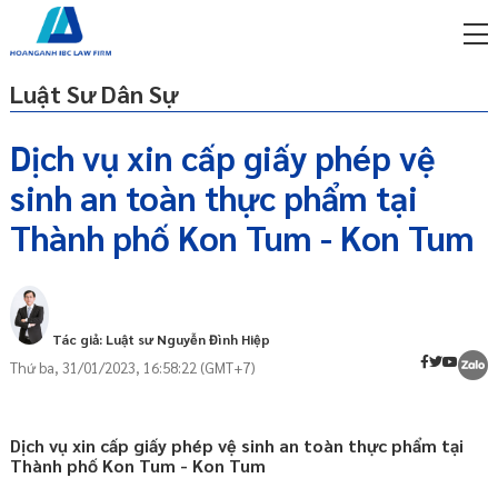
Luật Sư Dân Sự
Dịch vụ xin cấp giấy phép vệ
sinh an toàn thực phẩm tại
miễn phí qua zalo
GIẤY PHÉP VỆ SINH AN TOÀN THỰC PHẨM
ật sư trực tuyến online
Thành phố Kon Tum - Kon Tum
LÀ GÌ
p công ty/doanh nghiệp
ĐIỀU KIỆN CẤP GIẤY PHÉP VỆ SINH AN
trọn gói
TOÀN THỰC PHẨM
ĐỐI TƯỢNG ĐƯỢC CẤP GIẤY PHÉP VỆ
miễn phí qua zalo
Tác giả: Luật sư Nguyễn Đình Hiệp
SINH AN TOÀN THỰC PHẨM
ật sư trực tuyến online
Thứ ba, 31/01/2023, 16:58:22 (GMT+7)
HỒ SƠ XIN GIẤY PHÉP VỆ SINH AN TOÀN
p công ty/doanh nghiệp
THỰC PHẨM
trọn gói
CƠ QUAN TIẾP NHẬN HỒ SƠ XIN GIẤY
Dịch vụ xin cấp giấy phép vệ sinh an toàn thực phẩm tại
p công ty/doanh nghiệp
PHÉP VỆ SINH AN TOÀN THỰC PHẨM
Thành phố Kon Tum - Kon Tum
trọn gói
THỦ TỤC XIN GIẤY PHÉP VỆ SINH AN