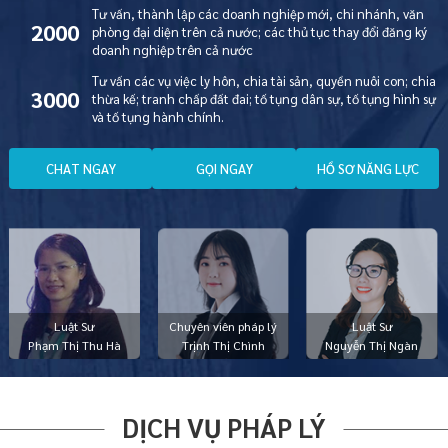
Tư vấn, thành lập các doanh nghiệp mới, chi nhánh, văn
2000
phòng đại diện trên cả nước; các thủ tục thay đổi đăng ký
doanh nghiệp trên cả nước
Tư vấn các vụ việc ly hôn, chia tài sản, quyền nuôi con; chia
3000
thừa kế; tranh chấp đất đai; tố tụng dân sự, tố tụng hình sự
và tố tụng hành chính.
C
H
A
T
N
G
A
Y
G
Ọ
I
N
G
A
Y
H
Ồ
S
Ơ
N
Ă
N
G
L
Ự
C
Luật Sư
Chuyên viên pháp lý
Luật Sư
Phạm Thị Thu Hà
Trịnh Thị Chình
Nguyễn Thị Ngàn
DỊCH VỤ PHÁP LÝ