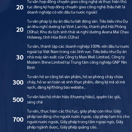
Tư vấn hợp đồng chuyển giao công nghệ và thực hiện thủ
20
tục đăng ký hợp đồng chuyển giao công nghệ (hầu hết là
doanh nghiệp có vốn đầu tư nước ngoài)
Tư vấn pháp lý dự án đầu tư bất động sản. Tiêu biểu như Dự
án khu nghỉ dưỡng tại Vịnh Lan Hạ, thành phố Hải Phòng
20
(30ha); Khu du lịch sinh thái và nghỉ dưỡng Avana Mai Chau
Hideway, tỉnh Hòa Bình (32ha)
Tư vấn, thành lập các doanh nghiệp 100% vốn đầu tư nước
ngoài tại Việt Nam trong các lĩnh vực. Tiêu biểu như Dự án
30
nhà máy sản xuất của Công ty Mass Well Limited, Công ty
Modern Shine Limited tại Trung tâm công nghiệp GNP Yên
Bình
Tư vấn hồ sơ công bố sản phẩm, hồ sơ phòng cháy chữa
300
cháy, hồ sơ an toàn vệ sinh thực phẩm, đăng ký mã số mã
vạch, đăng ký/thông báo website…
Tư vấn bảo hộ nhãn hiệu (thương hiệu), quyền tác giả,
500
sáng chế
Tư vấn, thực hiện các thủ tục, giấy phép con như: Giấy
phép lao động cho người nước ngoài, cấp phép tạm trú cho
700
người nước ngoài, Giấy phép trung tâm ngoại ngữ, Giấy
phép ngành dược, Giấy phép quảng cáo…