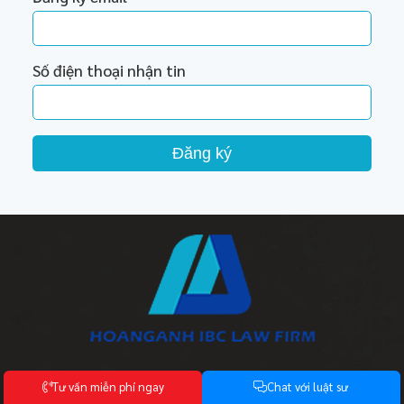
Số điện thoại nhận tin
Đăng ký
Công ty Luật TNHH HoangAnh IBC
T
ư
v
ấ
n
m
i
ễ
n
p
h
í
n
g
a
y
C
h
a
t
v
ớ
i
l
u
ậ
t
s
ư
Mã số thuế: 0109471688