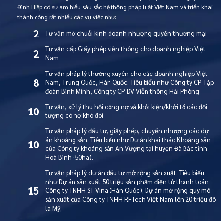
Đình Hiệp có sự am hiểu sâu sắc hệ thống pháp luật Việt Nam và triển khai
thành công rất nhiều các vụ việc như:
2
Tư vấn mở chuỗi kinh doanh nhượng quyền thương mại
Tư vấn cấp Giấy phép viễn thông cho doanh nghiệp Việt
2
Nam
Tư vấn pháp lý thường xuyên cho các doanh nghiệp Việt
8
Nam, Trung Quốc, Hàn Quốc. Tiêu biểu như Công ty CP Tập
đoàn Bình Minh, Công ty CP DV Viễn thông Hải Phòng
Tư vấn, xử lý thu hồi công nợ và khởi kiện/khởi tố các đối
10
tượng có nợ khó đòi
Tư vấn pháp lý đầu tư, giấy phép, chuyển nhượng các dự
án khoáng sản. Tiêu biểu như Dự án khai thác Khoáng sản
10
của Công ty khoáng sản An Vượng tại huyện Đà Bắc tỉnh
Hoà Bình (50ha).
Tư vấn pháp lý dự án đầu tư mở rộng sản xuất. Tiêu biểu
như Dự án sản xuất 50 triệu sản phẩm điện tử thanh toán
15
Công ty TNHH ST Vina (Hàn Quốc); Dự án mở rộng quy mô
sản xuất của Công ty TNHH RFTech Việt Nam lên 20 triệu đô
la Mỹ;