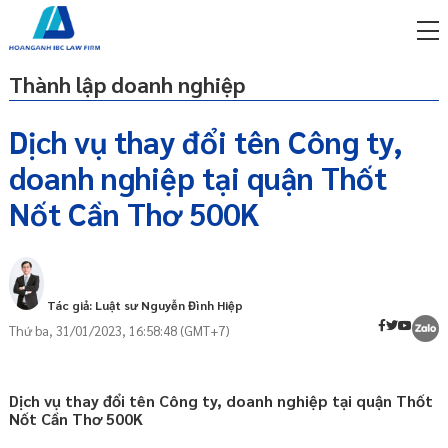
Thành lập doanh nghiệp
Dịch vụ thay đổi tên Công ty,
doanh nghiệp tại quận Thốt
miễn phí qua zalo
Quy định pháp luật về tên gọi của doanh
ật sư trực tuyến online
Nốt Cần Thơ 500K
nghiệp
p công ty/doanh nghiệp
Cách tra cứu tên doanh nghiệp trước khi
trọn gói
đăng kí thay đổi
Cách thứ nhất
miễn phí qua zalo
Tác giả: Luật sư Nguyễn Đình Hiệp
ật sư trực tuyến online
Cách thứ hai
Thứ ba, 31/01/2023, 16:58:48 (GMT+7)
Thời gian đăng ký thay đổi tên doanh
p công ty/doanh nghiệp
nghiệp
trọn gói
Dịch vụ thay đổi tên Công ty, doanh nghiệp tại quận Thốt
Xử phạt vi phạm hành chính do chậm
p công ty/doanh nghiệp
Nốt Cần Thơ 500K
đăng ký thay đổi tên doanh nghiệp
trọn gói