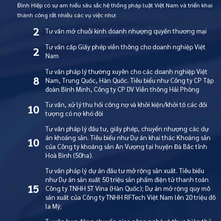
Đình Hiệp có sự am hiểu sâu sắc hệ thống pháp luật Việt Nam và triển khai
thành công rất nhiều các vụ việc như:
2
Tư vấn mở chuỗi kinh doanh nhượng quyền thương mại
Tư vấn cấp Giấy phép viễn thông cho doanh nghiệp Việt
2
Nam
Tư vấn pháp lý thường xuyên cho các doanh nghiệp Việt
8
Nam, Trung Quốc, Hàn Quốc. Tiêu biểu như Công ty CP Tập
đoàn Bình Minh, Công ty CP DV Viễn thông Hải Phòng
Tư vấn, xử lý thu hồi công nợ và khởi kiện/khởi tố các đối
10
tượng có nợ khó đòi
Tư vấn pháp lý đầu tư, giấy phép, chuyển nhượng các dự
án khoáng sản. Tiêu biểu như Dự án khai thác Khoáng sản
10
của Công ty khoáng sản An Vượng tại huyện Đà Bắc tỉnh
Hoà Bình (50ha).
Tư vấn pháp lý dự án đầu tư mở rộng sản xuất. Tiêu biểu
như Dự án sản xuất 50 triệu sản phẩm điện tử thanh toán
15
Công ty TNHH ST Vina (Hàn Quốc); Dự án mở rộng quy mô
sản xuất của Công ty TNHH RFTech Việt Nam lên 20 triệu đô
la Mỹ;