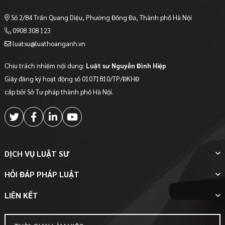
Số 2/84 Trần Quang Diệu, Phường Đống Đa, Thành phố Hà Nội
0908 308 123
luatsu@luathoanganh.vn
Chịu trách nhiệm nội dung:
Luật sư Nguyễn Đình Hiệp
Giấy đăng ký hoạt động số 01071810/TP/ĐKHĐ
cấp bởi Sở Tư pháp thành phố Hà Nội.
DỊCH VỤ LUẬT SƯ
HỎI ĐÁP PHÁP LUẬT
LIÊN KẾT