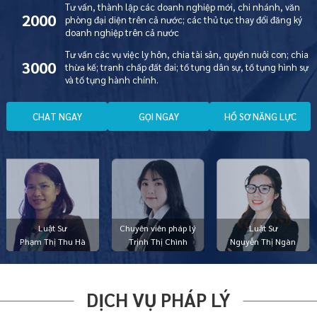
Tư vấn, thành lập các doanh nghiệp mới, chi nhánh, văn
2000
phòng đại diện trên cả nước; các thủ tục thay đổi đăng ký
doanh nghiệp trên cả nước
Tư vấn các vụ việc ly hôn, chia tài sản, quyền nuôi con; chia
3000
thừa kế; tranh chấp đất đai; tố tụng dân sự, tố tụng hình sự
và tố tụng hành chính.
C
H
A
T
N
G
A
Y
G
Ọ
I
N
G
A
Y
H
Ồ
S
Ơ
N
Ă
N
G
L
Ự
C
Luật Sư
Chuyên viên pháp lý
Luật Sư
Phạm Thị Thu Hà
Trịnh Thị Chình
Nguyễn Thị Ngàn
DỊCH VỤ PHÁP LÝ