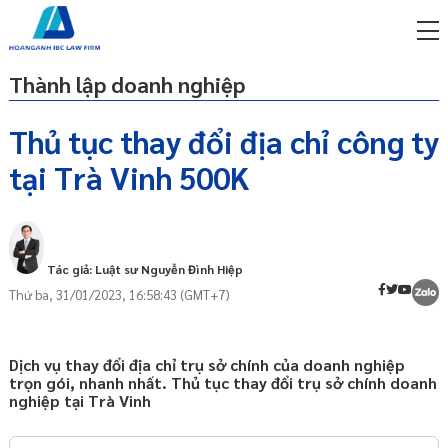
Thành lập doanh nghiệp
Thủ tục thay đổi địa chỉ công ty
tại Trà Vinh 500K
miễn phí qua zalo
Quy định về trụ sở chính của doanh
ật sư trực tuyến online
nghiệp
p công ty/doanh nghiệp
Các trường hợp phải đăng ký thay đổi nội
trọn gói
dung Giấy chứng nhận đăng ký doanh
Tác giả: Luật sư Nguyễn Đình Hiệp
nghiệp
Thứ ba, 31/01/2023, 16:58:43 (GMT+7)
miễn phí qua zalo
Chốt thuế khi thay đổi địa chỉ công ty
ật sư trực tuyến online
Thời gian đăng ký thay đổi nội dung Giấy
p công ty/doanh nghiệp
Dịch vụ thay đổi địa chỉ trụ sở chính của doanh nghiệp
chứng nhận đăng ký doanh nghiệp
trọn gói
trọn gói, nhanh nhất. Thủ tục thay đổi trụ sở chính doanh
Xử phạt vi phạm hành chính do chậm
nghiệp tại Trà Vinh
p công ty/doanh nghiệp
đăng ký thay đổi nội dung đăng kí kinh
trọn gói
doanh?