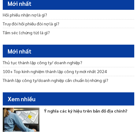
Lệ phí đăng ký doanh nghiệp được quy định như thế nào?
Mới nhất
Thủ tục mở chi nhánh công ty ở tỉnh khác?
Hối phiếu nhận nợ là gì?
Dịch vụ thành lập chi nhánh công ty 500k
Truy đòi hối phiếu đòi nợ là gì?
Dịch vụ thành lập công ty TNHH một thành viên
Tấm séc (chứng từ) là gì?
Mới nhất
Thủ tục thành lập công ty/ doanh nghiệp?
100+ Top kinh nghiệm thành lập công ty mới nhất 2024
Thành lập công ty/doanh nghiệp cần chuẩn bị những gì?
Xem nhiều
Ý nghĩa các ký hiệu trên bản đồ địa chính?