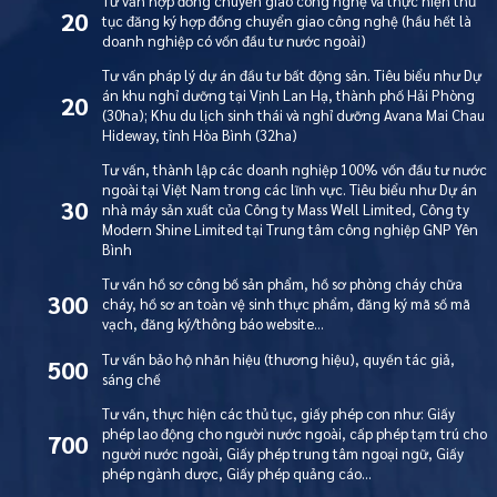
Tư vấn hợp đồng chuyển giao công nghệ và thực hiện thủ
20
tục đăng ký hợp đồng chuyển giao công nghệ (hầu hết là
doanh nghiệp có vốn đầu tư nước ngoài)
Tư vấn pháp lý dự án đầu tư bất động sản. Tiêu biểu như Dự
án khu nghỉ dưỡng tại Vịnh Lan Hạ, thành phố Hải Phòng
20
(30ha); Khu du lịch sinh thái và nghỉ dưỡng Avana Mai Chau
Hideway, tỉnh Hòa Bình (32ha)
Tư vấn, thành lập các doanh nghiệp 100% vốn đầu tư nước
ngoài tại Việt Nam trong các lĩnh vực. Tiêu biểu như Dự án
30
nhà máy sản xuất của Công ty Mass Well Limited, Công ty
Modern Shine Limited tại Trung tâm công nghiệp GNP Yên
Bình
Tư vấn hồ sơ công bố sản phẩm, hồ sơ phòng cháy chữa
300
cháy, hồ sơ an toàn vệ sinh thực phẩm, đăng ký mã số mã
vạch, đăng ký/thông báo website…
Tư vấn bảo hộ nhãn hiệu (thương hiệu), quyền tác giả,
500
sáng chế
Tư vấn, thực hiện các thủ tục, giấy phép con như: Giấy
phép lao động cho người nước ngoài, cấp phép tạm trú cho
700
người nước ngoài, Giấy phép trung tâm ngoại ngữ, Giấy
phép ngành dược, Giấy phép quảng cáo…