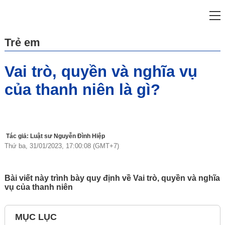
Trẻ em
Vai trò, quyền và nghĩa vụ của
thanh niên là gì?
miễn phí qua zalo
ật sư trực tuyến online
p công ty/doanh
ng 2022 trọn gói
Tác giả: Luật sư Nguyễn Đình Hiệp
Thứ ba, 31/01/2023, 17:00:08 (GMT+7)
miễn phí qua zalo
ật sư trực tuyến online
Bài viết này trình bày quy định về Vai trò, quyền và nghĩa
p công ty/doanh
vụ của thanh niên
ng 2022 trọn gói
p công ty/doanh
MỤC LỤC
M 2022 trọn gói