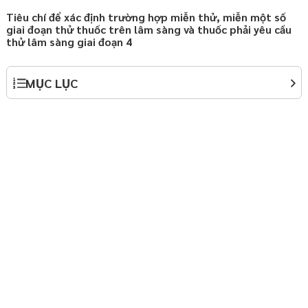
Tiêu chí để xác định trường hợp miễn thử, miễn một số
hợp đồng chuyển giao
giai đoạn thử thuốc trên lâm sàng và thuốc phải yêu cầu
 Nội
thử lâm sàng giai đoạn 4
ành lập doanh nghiệp
y định Luật Doanh
MỤC LỤC
háp luật thường xuyên
p
háp luật thường xuyên
p
ởi nghiệp – Startup