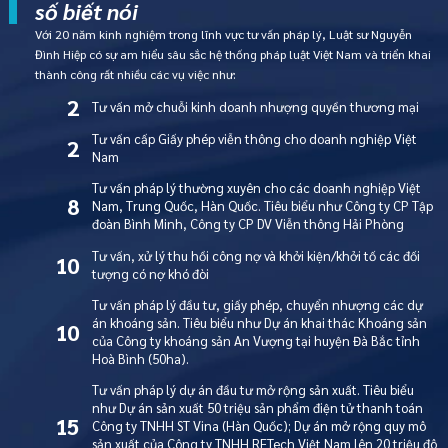
số biết nói
Với 20 năm kinh nghiệm trong lĩnh vực tư vấn pháp lý, Luật sư Nguyễn
Đình Hiệp có sự am hiểu sâu sắc hệ thống pháp luật Việt Nam và triển khai
thành công rất nhiều các vụ việc như:
2
Tư vấn mở chuỗi kinh doanh nhượng quyền thương mại
Tư vấn cấp Giấy phép viễn thông cho doanh nghiệp Việt
2
Nam
Tư vấn pháp lý thường xuyên cho các doanh nghiệp Việt
8
Nam, Trung Quốc, Hàn Quốc. Tiêu biểu như Công ty CP Tập
đoàn Bình Minh, Công ty CP DV Viễn thông Hải Phòng
Tư vấn, xử lý thu hồi công nợ và khởi kiện/khởi tố các đối
10
tượng có nợ khó đòi
Tư vấn pháp lý đầu tư, giấy phép, chuyển nhượng các dự
án khoáng sản. Tiêu biểu như Dự án khai thác Khoáng sản
10
của Công ty khoáng sản An Vượng tại huyện Đà Bắc tỉnh
Hoà Bình (50ha).
Tư vấn pháp lý dự án đầu tư mở rộng sản xuất. Tiêu biểu
như Dự án sản xuất 50 triệu sản phẩm điện tử thanh toán
15
Công ty TNHH ST Vina (Hàn Quốc); Dự án mở rộng quy mô
sản xuất của Công ty TNHH RFTech Việt Nam lên 20 triệu đô