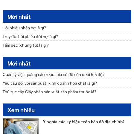
Điều kiện, thủ tục cấp giấy phép nhập khẩu thuốc thú y?
Điều kiện sản xuất thuốc thú y được quy định như thế nào?
Mới nhất
Mẫu đơn đề nghị cấp lại chứng chỉ hành nghề khi bị thu hồi?
Hối phiếu nhận nợ là gì?
Truy đòi hối phiếu đòi nợ là gì?
Tấm séc (chứng từ) là gì?
Mới nhất
Quản lý việc quảng cáo rượu, bia có độ cồn dưới 5,5 độ?
Yêu cầu đối với sản xuất, kinh doanh hóa chất là gì?
Thủ tục cấp Giấy phép sản xuất sản phẩm thuốc lá?
Xem nhiều
Ý nghĩa các ký hiệu trên bản đồ địa chính?