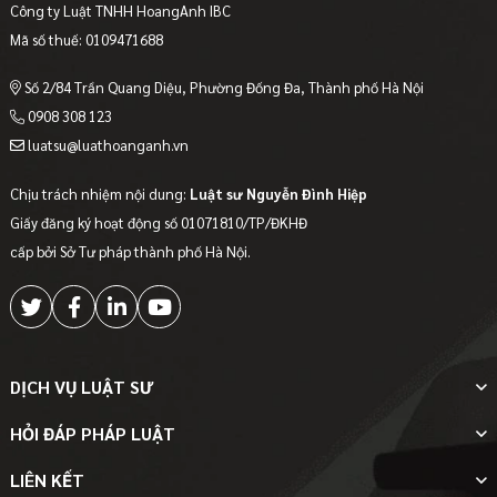
Công ty Luật TNHH HoangAnh IBC
Mã số thuế: 0109471688
Số 2/84 Trần Quang Diệu, Phường Đống Đa, Thành phố Hà Nội
0908 308 123
luatsu@luathoanganh.vn
Chịu trách nhiệm nội dung:
Luật sư Nguyễn Đình Hiệp
Giấy đăng ký hoạt động số 01071810/TP/ĐKHĐ
cấp bởi Sở Tư pháp thành phố Hà Nội.
DỊCH VỤ LUẬT SƯ
HỎI ĐÁP PHÁP LUẬT
LIÊN KẾT