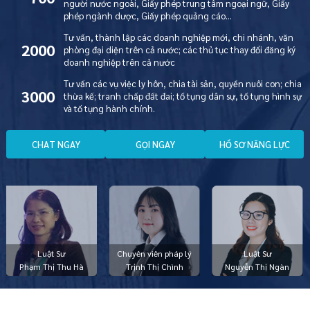
người nước ngoài, Giấy phép trung tâm ngoại ngữ, Giấy
phép ngành dược, Giấy phép quảng cáo…
Tư vấn, thành lập các doanh nghiệp mới, chi nhánh, văn
2000
phòng đại diện trên cả nước; các thủ tục thay đổi đăng ký
doanh nghiệp trên cả nước
Tư vấn các vụ việc ly hôn, chia tài sản, quyền nuôi con; chia
3000
thừa kế; tranh chấp đất đai; tố tụng dân sự, tố tụng hình sự
và tố tụng hành chính.
C
H
A
T
N
G
A
Y
G
Ọ
I
N
G
A
Y
H
Ồ
S
Ơ
N
Ă
N
G
L
Ự
C
Luật Sư
Chuyên viên pháp lý
Luật Sư
Phạm Thị Thu Hà
Trịnh Thị Chình
Nguyễn Thị Ngàn