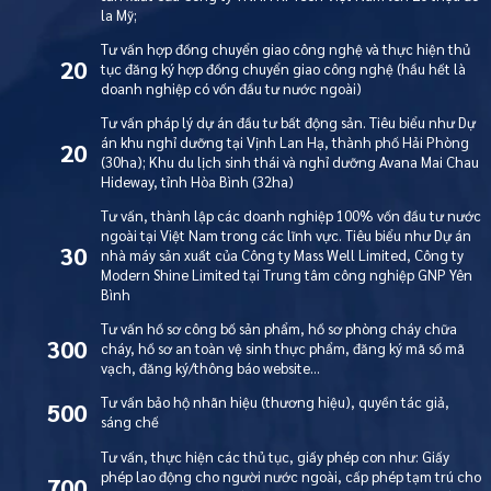
la Mỹ;
Tư vấn hợp đồng chuyển giao công nghệ và thực hiện thủ
20
tục đăng ký hợp đồng chuyển giao công nghệ (hầu hết là
doanh nghiệp có vốn đầu tư nước ngoài)
Tư vấn pháp lý dự án đầu tư bất động sản. Tiêu biểu như Dự
án khu nghỉ dưỡng tại Vịnh Lan Hạ, thành phố Hải Phòng
20
(30ha); Khu du lịch sinh thái và nghỉ dưỡng Avana Mai Chau
Hideway, tỉnh Hòa Bình (32ha)
Tư vấn, thành lập các doanh nghiệp 100% vốn đầu tư nước
ngoài tại Việt Nam trong các lĩnh vực. Tiêu biểu như Dự án
30
nhà máy sản xuất của Công ty Mass Well Limited, Công ty
Modern Shine Limited tại Trung tâm công nghiệp GNP Yên
Bình
Tư vấn hồ sơ công bố sản phẩm, hồ sơ phòng cháy chữa
300
cháy, hồ sơ an toàn vệ sinh thực phẩm, đăng ký mã số mã
vạch, đăng ký/thông báo website…
Tư vấn bảo hộ nhãn hiệu (thương hiệu), quyền tác giả,
500
sáng chế
Tư vấn, thực hiện các thủ tục, giấy phép con như: Giấy
phép lao động cho người nước ngoài, cấp phép tạm trú cho
700