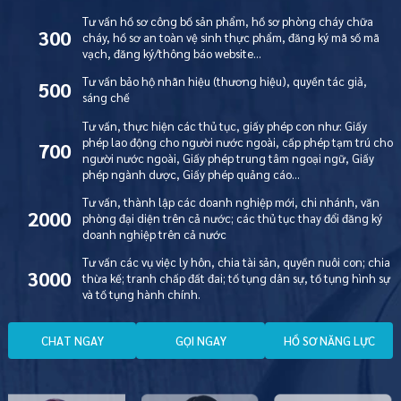
Tư vấn hồ sơ công bố sản phẩm, hồ sơ phòng cháy chữa
300
cháy, hồ sơ an toàn vệ sinh thực phẩm, đăng ký mã số mã
vạch, đăng ký/thông báo website…
Tư vấn bảo hộ nhãn hiệu (thương hiệu), quyền tác giả,
500
sáng chế
Tư vấn, thực hiện các thủ tục, giấy phép con như: Giấy
phép lao động cho người nước ngoài, cấp phép tạm trú cho
700
người nước ngoài, Giấy phép trung tâm ngoại ngữ, Giấy
phép ngành dược, Giấy phép quảng cáo…
Tư vấn, thành lập các doanh nghiệp mới, chi nhánh, văn
2000
phòng đại diện trên cả nước; các thủ tục thay đổi đăng ký
doanh nghiệp trên cả nước
Tư vấn các vụ việc ly hôn, chia tài sản, quyền nuôi con; chia
3000
thừa kế; tranh chấp đất đai; tố tụng dân sự, tố tụng hình sự
và tố tụng hành chính.
C
H
A
T
N
G
A
Y
G
Ọ
I
N
G
A
Y
H
Ồ
S
Ơ
N
Ă
N
G
L
Ự
C