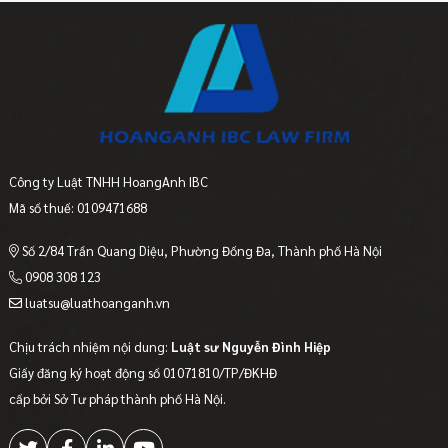
Công ty Luật TNHH HoangAnh IBC
Mã số thuế: 0109471688
Số 2/84 Trần Quang Diệu, Phường Đống Đa, Thành phố Hà Nội
0908 308 123
luatsu@luathoanganh.vn
Chịu trách nhiệm nội dung:
Luật sư Nguyễn Đình Hiệp
Giấy đăng ký hoạt động số 01071810/TP/ĐKHĐ
cấp bởi Sở Tư pháp thành phố Hà Nội.