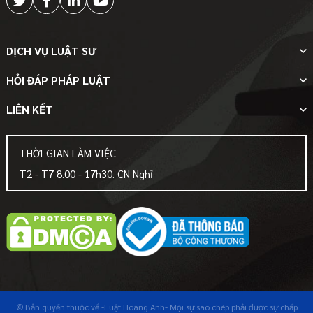
DỊCH VỤ LUẬT SƯ
HỎI ĐÁP PHÁP LUẬT
LIÊN KẾT
THỜI GIAN LÀM VIỆC
T2 - T7 8.00 - 17h30. CN Nghỉ
© Bản quyền thuộc về
-Luật Hoàng Anh-
Mọi sự sao chép phải được sự chấp