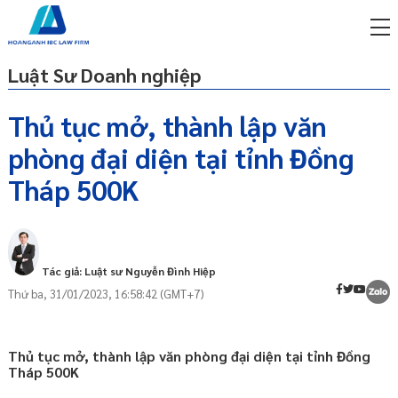
Luật Sư Doanh nghiệp
Thủ tục mở, thành lập văn
phòng đại diện tại tỉnh Đồng
miễn phí qua zalo
Văn phòng đại diện là gì?
ật sư trực tuyến online
Tháp 500K
Hồ sơ thành lập văn phòng đại diện
p công ty/doanh nghiệp
Thủ tục thành lập văn phòng đại diện
trọn gói
Cơ quan tiếp nhận hồ sơ thành lập văn
miễn phí qua zalo
Tác giả: Luật sư Nguyễn Đình Hiệp
phòng đại diện tại tỉnh Đồng Tháp
ật sư trực tuyến online
Thứ ba, 31/01/2023, 16:58:42 (GMT+7)
Thời hạn tiếp nhận và xử lý hồ sơ thành
p công ty/doanh nghiệp
lập văn phòng đại diện
trọn gói
03 Lưu ý khi thành lập văn phòng đại
Thủ tục mở, thành lập văn phòng đại diện tại tỉnh Đồng
diện
p công ty/doanh nghiệp
Tháp 500K
trọn gói
Dịch vụ mở, thành lập văn phòng đại