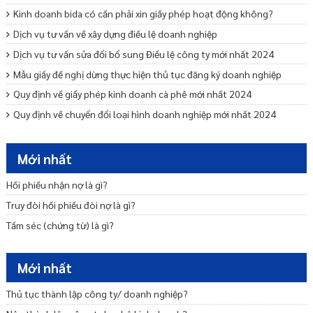
Kinh doanh bida có cần phải xin giấy phép hoạt động không?
Dịch vụ tư vấn về xây dựng điều lệ doanh nghiệp
Dịch vụ tư vấn sửa đổi bổ sung Điều lệ công ty mới nhất 2024
Mẫu giấy đề nghị dừng thực hiện thủ tục đăng ký doanh nghiệp
Quy định về giấy phép kinh doanh cà phê mới nhất 2024
Quy định về chuyển đổi loại hình doanh nghiệp mới nhất 2024
Mẫu cam kết bảo lãnh phát hành trái phiếu ra công chúng
Dịch vụ tư vấn khởi nghiệp – Startup trọn gói uy tín
Mới nhất
Tư vấn miễn nhiệm bãi miễn thành viên Ban quản trị nhà chung cư
Hối phiếu nhận nợ là gì?
Truy đòi hối phiếu đòi nợ là gì?
Tấm séc (chứng từ) là gì?
Mới nhất
Thủ tục thành lập công ty/ doanh nghiệp?