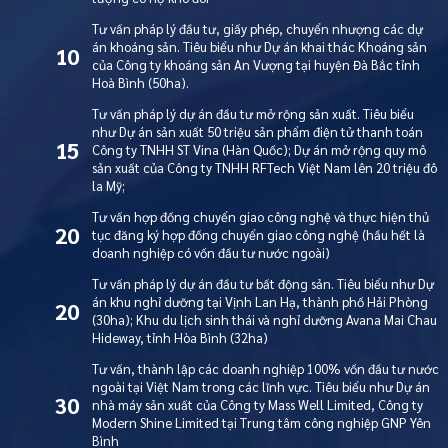
Tư vấn pháp lý đầu tư, giấy phép, chuyển nhượng các dự
án khoáng sản. Tiêu biểu như Dự án khai thác Khoáng sản
10
của Công ty khoáng sản An Vượng tại huyện Đà Bắc tỉnh
Hoà Bình (50ha).
Tư vấn pháp lý dự án đầu tư mở rộng sản xuất. Tiêu biểu
như Dự án sản xuất 50 triệu sản phẩm điện tử thanh toán
15
Công ty TNHH ST Vina (Hàn Quốc); Dự án mở rộng quy mô
sản xuất của Công ty TNHH RFTech Việt Nam lên 20 triệu đô
la Mỹ;
Tư vấn hợp đồng chuyển giao công nghệ và thực hiện thủ
20
tục đăng ký hợp đồng chuyển giao công nghệ (hầu hết là
doanh nghiệp có vốn đầu tư nước ngoài)
Tư vấn pháp lý dự án đầu tư bất động sản. Tiêu biểu như Dự
án khu nghỉ dưỡng tại Vịnh Lan Hạ, thành phố Hải Phòng
20
(30ha); Khu du lịch sinh thái và nghỉ dưỡng Avana Mai Chau
Hideway, tỉnh Hòa Bình (32ha)
Tư vấn, thành lập các doanh nghiệp 100% vốn đầu tư nước
ngoài tại Việt Nam trong các lĩnh vực. Tiêu biểu như Dự án
30
nhà máy sản xuất của Công ty Mass Well Limited, Công ty
Modern Shine Limited tại Trung tâm công nghiệp GNP Yên
Bình