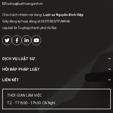
luatsu@luathoanganh.vn
Chịu trách nhiệm nội dung:
Luật sư Nguyễn Đình Hiệp
Giấy đăng ký hoạt động số 01071810/TP/ĐKHĐ
cấp bởi Sở Tư pháp thành phố Hà Nội.
DỊCH VỤ LUẬT SƯ
HỎI ĐÁP PHÁP LUẬT
LIÊN KẾT
THỜI GIAN LÀM VIỆC
T2 - T7 8.00 - 17h30. CN Nghỉ