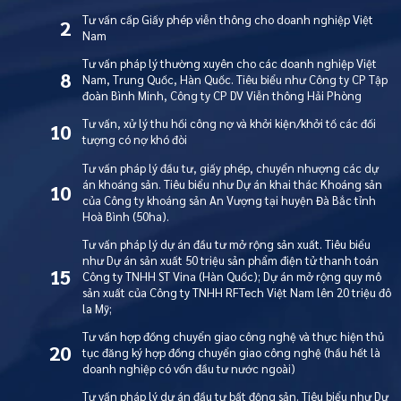
Tư vấn cấp Giấy phép viễn thông cho doanh nghiệp Việt
2
Nam
Tư vấn pháp lý thường xuyên cho các doanh nghiệp Việt
8
Nam, Trung Quốc, Hàn Quốc. Tiêu biểu như Công ty CP Tập
đoàn Bình Minh, Công ty CP DV Viễn thông Hải Phòng
Tư vấn, xử lý thu hồi công nợ và khởi kiện/khởi tố các đối
10
tượng có nợ khó đòi
Tư vấn pháp lý đầu tư, giấy phép, chuyển nhượng các dự
án khoáng sản. Tiêu biểu như Dự án khai thác Khoáng sản
10
của Công ty khoáng sản An Vượng tại huyện Đà Bắc tỉnh
Hoà Bình (50ha).
Tư vấn pháp lý dự án đầu tư mở rộng sản xuất. Tiêu biểu
như Dự án sản xuất 50 triệu sản phẩm điện tử thanh toán
15
Công ty TNHH ST Vina (Hàn Quốc); Dự án mở rộng quy mô
sản xuất của Công ty TNHH RFTech Việt Nam lên 20 triệu đô
la Mỹ;
Tư vấn hợp đồng chuyển giao công nghệ và thực hiện thủ
20
tục đăng ký hợp đồng chuyển giao công nghệ (hầu hết là
doanh nghiệp có vốn đầu tư nước ngoài)
Tư vấn pháp lý dự án đầu tư bất động sản. Tiêu biểu như Dự