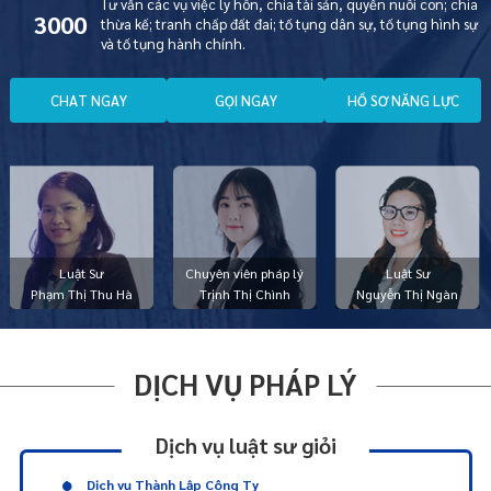
Tư vấn các vụ việc ly hôn, chia tài sản, quyền nuôi con; chia
3000
thừa kế; tranh chấp đất đai; tố tụng dân sự, tố tụng hình sự
và tố tụng hành chính.
C
H
A
T
N
G
A
Y
G
Ọ
I
N
G
A
Y
H
Ồ
S
Ơ
N
Ă
N
G
L
Ự
C
Luật Sư
Chuyên viên pháp lý
Luật Sư
Phạm Thị Thu Hà
Trịnh Thị Chình
Nguyễn Thị Ngàn
DỊCH VỤ PHÁP LÝ
Dịch vụ luật sư giỏi
Dịch vụ Thành Lập Công Ty