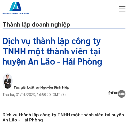
Thành lập doanh nghiệp
Dịch vụ thành lập công ty
TNHH một thành viên tại
miễn phí qua zalo
ật sư trực tuyến online
huyện An Lão - Hải Phòng
p công ty/doanh nghiệp
Công ty TNHH một thành viên là gì?
trọn gói
05 Ưu điểm khi thành lập công ty TNHH
miễn phí qua zalo
Tác giả: Luật sư Nguyễn Đình Hiệp
một thành viên:
ật sư trực tuyến online
Thứ ba, 31/01/2023, 16:58:20 (GMT+7)
Cần chuẩn bị những gì khi thành lập
công ty Trách nhiệm hữu hạn một thành
p công ty/doanh nghiệp
viên tại huyện An Lão - Hải Phòng?
trọn gói
Dịch vụ thành lập công ty TNHH một thành viên tại huyện
Thủ tục thành lập công ty Trách nhiệm
p công ty/doanh nghiệp
An Lão - Hải Phòng
hữu hạn một thành viên tại huyện An Lão -
trọn gói
Hải Phòng