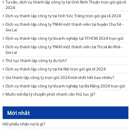
Tư vấn, dịch vụ thành lập công ty tại tỉnh Ninh Thuận trọn gói giá rẻ
2024
Dịch vụ thành lập công ty tại tỉnh Sóc Trăng trọn gói giá rẻ 2024
Dịch vụ thành lập công ty TNHH một thành viên tại huyện Chư Sê -
Gia Lai
Dịch vụ thành lập công ty/doanh nghiệp tại TP.HCM 2024 trọn gói
Dịch vụ thành lập công ty TNHH một thành viên tại Thị xã An Khê -
Gia Lai
Thủ tục thành lập công ty du lịch?
Dịch vụ thành lập công ty tại Hà Nội trọn gói giá rẻ 2024
Giá thành lập công ty trọn gói 2024 mới nhất hết bao nhiêu?
Dịch vụ thành lập công ty/doanh nghiệp tại Đà Nẵng 2024 trọn gói
Muốn mở đại lý chuyển phát nhanh cần thủ tục gì?
Lý lịch tư pháp bao lâu hết hạn?
Lệ phí đăng ký doanh nghiệp được quy định như thế nào?
Mới nhất
Thủ tục mở chi nhánh công ty ở tỉnh khác?
Hối phiếu nhận nợ là gì?
Dịch vụ thành lập chi nhánh công ty 500k