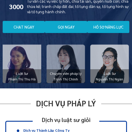
Tư vấn các vụ việc ly hôn, chia tài sản, quyền nuôi con; chia
3000
thừa kế; tranh chấp đất đai; tố tụng dân sự, tố tụng hình sự
và tố tụng hành chính.
C
H
A
T
N
G
A
Y
G
Ọ
I
N
G
A
Y
H
Ồ
S
Ơ
N
Ă
N
G
L
Ự
C
Luật Sư
Chuyên viên pháp lý
Luật Sư
Phạm Thị Thu Hà
Trịnh Thị Chình
Nguyễn Thị Ngàn
DỊCH VỤ PHÁP LÝ
Dịch vụ luật sư giỏi
Dịch vụ Thành Lập Công Ty