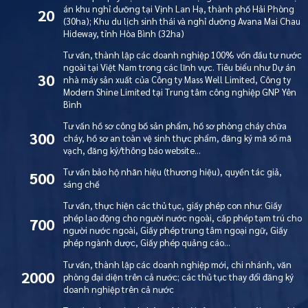
án khu nghỉ dưỡng tại Vịnh Lan Hạ, thành phố Hải Phòng
20
(30ha); Khu du lịch sinh thái và nghỉ dưỡng Avana Mai Chau
Hideway, tỉnh Hòa Bình (32ha)
Tư vấn, thành lập các doanh nghiệp 100% vốn đầu tư nước
ngoài tại Việt Nam trong các lĩnh vực. Tiêu biểu như Dự án
30
nhà máy sản xuất của Công ty Mass Well Limited, Công ty
Modern Shine Limited tại Trung tâm công nghiệp GNP Yên
Bình
Tư vấn hồ sơ công bố sản phẩm, hồ sơ phòng cháy chữa
300
cháy, hồ sơ an toàn vệ sinh thực phẩm, đăng ký mã số mã
vạch, đăng ký/thông báo website…
Tư vấn bảo hộ nhãn hiệu (thương hiệu), quyền tác giả,
500
sáng chế
Tư vấn, thực hiện các thủ tục, giấy phép con như: Giấy
phép lao động cho người nước ngoài, cấp phép tạm trú cho
700
người nước ngoài, Giấy phép trung tâm ngoại ngữ, Giấy
phép ngành dược, Giấy phép quảng cáo…
Tư vấn, thành lập các doanh nghiệp mới, chi nhánh, văn
2000
phòng đại diện trên cả nước; các thủ tục thay đổi đăng ký
doanh nghiệp trên cả nước