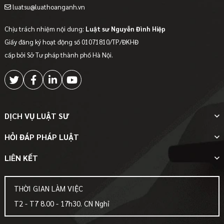
luatsu@luathoanganh.vn
Chịu trách nhiệm nội dung:
Luật sư Nguyễn Đình Hiệp
Giấy đăng ký hoạt động số 01071810/TP/ĐKHĐ
cấp bởi Sở Tư pháp thành phố Hà Nội.
DỊCH VỤ LUẬT SƯ
HỎI ĐÁP PHÁP LUẬT
LIÊN KẾT
THỜI GIAN LÀM VIỆC
T2 - T7 8.00 - 17h30. CN Nghỉ