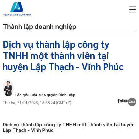
Thành lập doanh nghiệp
Dịch vụ thành lập công ty
TNHH một thành viên tại
miễn phí qua zalo
ật sư trực tuyến online
huyện Lập Thạch - Vĩnh Phúc
p công ty/doanh nghiệp
Công ty TNHH một thành viên là gì?
trọn gói
05 Ưu điểm khi thành lập công ty TNHH
miễn phí qua zalo
Tác giả: Luật sư Nguyễn Đình Hiệp
một thành viên:
ật sư trực tuyến online
Thứ ba, 31/01/2023, 16:58:24 (GMT+7)
Cần chuẩn bị những gì khi thành lập
công ty Trách nhiệm hữu hạn một thành
p công ty/doanh nghiệp
viên tại huyện Lập Thạch - Vĩnh Phúc?
trọn gói
Dịch vụ thành lập công ty TNHH một thành viên tại huyện
Thủ tục thành lập công ty Trách nhiệm
p công ty/doanh nghiệp
Lập Thạch - Vĩnh Phúc
hữu hạn một thành viên tại huyện Lập
trọn gói
Thạch - Vĩnh Phúc