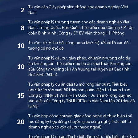
Tư vấn cấp Giấy phép viễn thông cho doanh nghiệp Việt
2
Nam
Tư vấn pháp lý thường xuyên cho các doanh nghiệp Việt
8
Nam, Trung Quốc, Hàn Quốc. Tiêu biểu như Công ty CP Tập
đoàn Bình Minh, Công ty CP DV Viễn thông Hải Phòng
Tư vấn, xử lý thu hồi công nợ và khởi kiện/khởi tố các đối
10
tượng có nợ khó đòi
Tư vấn pháp lý đầu tư, giấy phép, chuyển nhượng các dự
án khoáng sản. Tiêu biểu như Dự án khai thác Khoáng sản
10
của Công ty khoáng sản An Vượng tại huyện Đà Bắc tỉnh
Hoà Bình (50ha).
Tư vấn pháp lý dự án đầu tư mở rộng sản xuất. Tiêu biểu
như Dự án sản xuất 50 triệu sản phẩm điện tử thanh toán
15
Công ty TNHH ST Vina (Hàn Quốc); Dự án mở rộng quy mô
sản xuất của Công ty TNHH RFTech Việt Nam lên 20 triệu đô
la Mỹ;
Tư vấn hợp đồng chuyển giao công nghệ và thực hiện thủ
20
tục đăng ký hợp đồng chuyển giao công nghệ (hầu hết là
doanh nghiệp có vốn đầu tư nước ngoài)
Tư vấn pháp lý dự án đầu tư bất động sản. Tiêu biểu như Dự