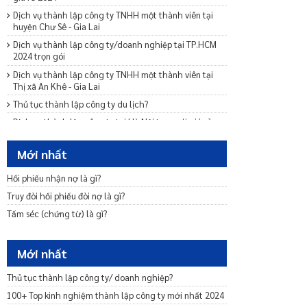
Dịch vụ thành lập công ty TNHH một thành viên tại
huyện Chư Sê - Gia Lai
Dịch vụ thành lập công ty/doanh nghiệp tại TP.HCM
2024 trọn gói
Dịch vụ thành lập công ty TNHH một thành viên tại
Thị xã An Khê - Gia Lai
Thủ tục thành lập công ty du lịch?
Dịch vụ thành lập công ty tại Hà Nội trọn gói giá rẻ
2024
Giá thành lập công ty trọn gói 2024 mới nhất hết bao
Mới nhất
nhiêu?
Hối phiếu nhận nợ là gì?
Dịch vụ thành lập công ty/doanh nghiệp tại Đà Nẵng
2024 trọn gói
Truy đòi hối phiếu đòi nợ là gì?
Muốn mở đại lý chuyển phát nhanh cần thủ tục gì?
Tấm séc (chứng từ) là gì?
Lý lịch tư pháp bao lâu hết hạn?
Lệ phí đăng ký doanh nghiệp được quy định như thế
Mới nhất
nào?
Thủ tục mở chi nhánh công ty ở tỉnh khác?
Thủ tục thành lập công ty/ doanh nghiệp?
Dịch vụ thành lập chi nhánh công ty 500k
100+ Top kinh nghiệm thành lập công ty mới nhất 2024