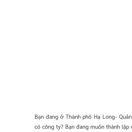
Thông tin cơ quan đăng ký kinh doanh tại
 chuyển giao công
Thành phố Hạ Long - Quảng Ninh:
Thời gian nhận kết quả
 doanh nghiệp trọn
05 điểm mới khi thành lập doanh nghiệp năm
oanh nghiệp mới
2022?
04 SAI LẦM cần phải tránh sau khi thành lập
 thường xuyên cho
công ty
Chi phí khi đăng ký thành lập công ty TNHH một
thành viên
 thường xuyên cho
Dịch vụ đăng ký thành lập công ty TNHH một
thành viên tại Thành phố Hạ Long - Quảng Ninh
p – Startup
Bạn đang ở Thành phố Hạ Long- Quảng
có công ty? Bạn đang muốn thành lập 