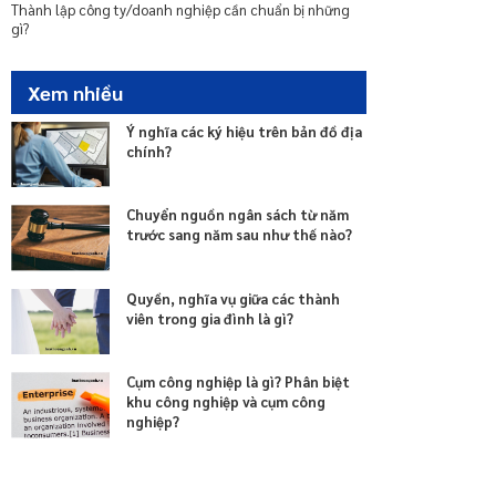
Dịch vụ thành lập công ty TNHH một thành viên
Thành lập công ty/doanh nghiệp cần chuẩn bị những
gì?
Xem nhiều
Ý nghĩa các ký hiệu trên bản đồ địa
chính?
Chuyển nguồn ngân sách từ năm
trước sang năm sau như thế nào?
Quyền, nghĩa vụ giữa các thành
viên trong gia đình là gì?
Cụm công nghiệp là gì? Phân biệt
khu công nghiệp và cụm công
nghiệp?