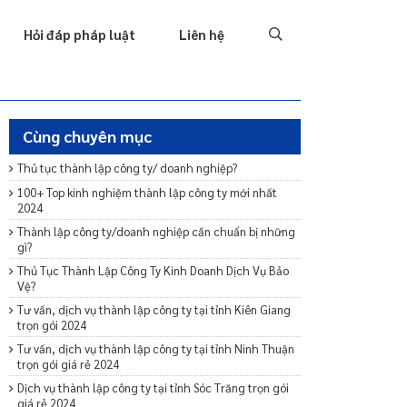
Tố tụng
Thu hồi nợ
Hình sự
Hôn nhân & Gia đình
T
Hỏi đáp pháp luật
Liên hệ
Cùng chuyên mục
Thủ tục thành lập công ty/ doanh nghiệp?
100+ Top kinh nghiệm thành lập công ty mới nhất
2024
Thành lập công ty/doanh nghiệp cần chuẩn bị những
gì?
Thủ Tục Thành Lập Công Ty Kinh Doanh Dịch Vụ Bảo
Vệ?
Tư vấn, dịch vụ thành lập công ty tại tỉnh Kiên Giang
trọn gói 2024
Tư vấn, dịch vụ thành lập công ty tại tỉnh Ninh Thuận
trọn gói giá rẻ 2024
Dịch vụ thành lập công ty tại tỉnh Sóc Trăng trọn gói
giá rẻ 2024