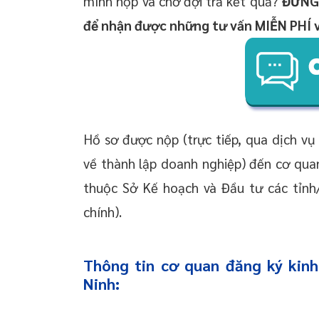
mình nộp và chờ đợi trả kết quả?
ĐỪNG 
để nhận được
những
tư vấn MIỄN PHÍ
Hồ sơ được nộp (trực tiếp, qua dịch vụ
về thành lập doanh nghiệp) đến cơ qua
thuộc Sở Kế hoạch và Đầu tư các tỉnh
chính).
Thông tin cơ quan đăng ký kin
Ninh: