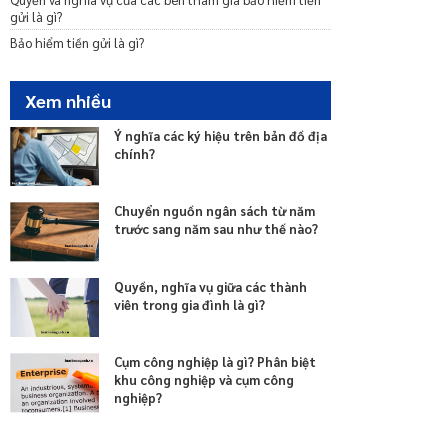
gửi là gì?
Bào hiểm liên kết chung là gì?
Bảo hiểm tiền gửi là gì?
Bảo hiểm liên kết đơn vị là gì?
Đề phòng, hạn chế tổn thất đối với doanh nghiệp bảo
hiểm, chi nhánh nước ngoài như thế nào?
Xem nhiều
Nguồn vốn nhàn rỗi từ dự phòng nghiệp vụ bảo hiểm
là gì?
Ý nghĩa các ký hiệu trên bản đồ địa
chính?
Phân biệt chi nhánh nước ngoài và văn phòng đại diện
của doanh nghiệp bảo hiểm như thế nào?
Chuyển nguồn ngân sách từ năm
trước sang năm sau như thế nào?
Quyền, nghĩa vụ giữa các thành
viên trong gia đình là gì?
Cụm công nghiệp là gì? Phân biệt
khu công nghiệp và cụm công
nghiệp?