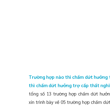
 chuyển giao công
 doanh nghiệp trọn
oanh nghiệp mới
 thường xuyên cho
 thường xuyên cho
p – Startup
Trường hợp nào thì chấm dứt hưởng t
thì chấm dứt hưởng trợ cấp thất nghi
tổng số 13 trường hợp chấm dứt hưởng
xin trình bày về 05 trường hợp chấm dứt