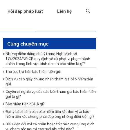
Tố tụng
Thu hồi nợ
Hình sự
Hôn nhân & Gia đình
T
Hỏi đáp pháp luật
Liên hệ
Cùng chuyên mục
Những điểm đáng chú ý trong Nghị định số
174/2024/NĐ-CP quy định về xử phạt vi phạm hành
chính trong lĩnh vực kinh doanh bảo hiểm là gì?
Thủ tục trả tiền bảo hiểm tiền gửi
Dịch vụ cấp giấy chứng nhận tham gia bảo hiểm tiền
gửi
Quyền và nghĩa vụ của các bên tham gia bảo hiểm tiền
gửi là gì?
Bảo hiểm tiền gửi là gì?
Đại lý bảo hiểm bán bảo hiểm liên kết đơn vị và bảo
hiểm liên kết chung phải đáp ứng những điều kiện gì?
Điều kiện đối với cá nhân hoặc tổ chức cung ứng dịch
vụ chăm sóc người cao tuổi như thế nào?