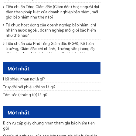
Tiêu chuẩn Tổng Giám đốc (Giám đốc) hoặc người đại
diện theo pháp luật của doanh nghiệp bảo hiểm, môi
giới bảo hiểm như thế nào?
Tổ chức hoạt động của doanh nghiệp bảo hiểm, chi
nhánh nước ngoài, doanh nghiệp môi giới bảo hiểm
như thế nào?
Tiêu chuẩn của Phó Tổng Giám đốc (PGĐ), Kế toán
trưởng, Giám đốc chi nhánh, Trưởng văn phòng đại
diện doanh nghiệp bảo hiểm, môi giới bảo hiểm như
thế nào?
Thủ tục bổ nhiệm, thay đổi một số chức danh quản trị,
Mới nhất
điều hành của doanh nghiệp bảo hiểm, doanh nghiệp
môi giới bảo hiểm như thế nào?
Hối phiếu nhận nợ là gì?
Các hành vi vi phạm pháp luật về kinh doanh bảo hiểm
Truy đòi hối phiếu đòi nợ là gì?
là gì? (Phần 1)
Tấm séc (chứng từ) là gì?
Các hành vi vi phạm pháp luật về kinh doanh bảo hiểm
là gì? (Phần 2)
Doanh nghiệp bảo hiểm, doanh nghiệp môi giới bảo
Mới nhất
hiểm chuyển lợi nhuận, tài sản ra nước ngoài như thế
nào?
Dịch vụ cấp giấy chứng nhận tham gia bảo hiểm tiền
gửi
Tiêu chuẩn đối với người đứng đầu các bộ phận
nghiệp vụ của doanh nghiệp bảo hiểm là gì?
Quyền và nghĩa vụ của các bên tham gia bảo hiểm tiền